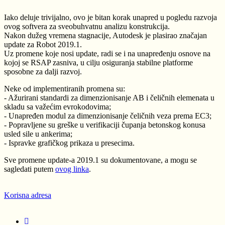
Iako deluje trivijalno, ovo je bitan korak unapred u pogledu razvoja
ovog softvera za sveobuhvatnu analizu konstrukcija.
Nakon dužeg vremena stagnacije, Autodesk je plasirao značajan
update za Robot 2019.1.
Uz promene koje nosi update, radi se i na unapređenju osnove na
kojoj se RSAP zasniva, u cilju osiguranja stabilne platforme
sposobne za dalji razvoj.
Neke od implementiranih promena su:
- Ažurirani standardi za dimenzionisanje AB i čeličnih elemenata u
skladu sa važećim evrokodovima;
- Unapređen modul za dimenzionisanje čeličnih veza prema EC3;
- Popravljene su greške u verifikaciji čupanja betonskog konusa
usled sile u ankerima;
- Ispravke grafičkog prikaza u presecima.
Sve promene update-a 2019.1 su dokumentovane, a mogu se
sagledati putem
ovog linka
.
Korisna adresa