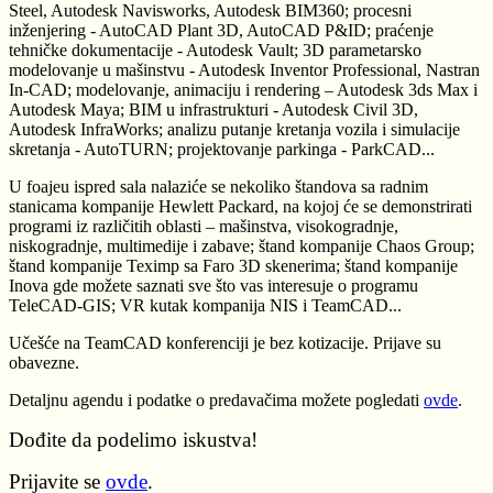
Steel, Autodesk Navisworks, Autodesk BIM360; procesni
inženjering - AutoCAD Plant 3D, AutoCAD P&ID; praćenje
tehničke dokumentacije - Autodesk Vault; 3D parametarsko
modelovanje u mašinstvu - Autodesk Inventor Professional, Nastran
In-CAD; modelovanje, animaciju i rendering – Autodesk 3ds Max i
Autodesk Maya; BIM u infrastrukturi - Autodesk Civil 3D,
Autodesk InfraWorks; analizu putanje kretanja vozila i simulacije
skretanja - AutoTURN; projektovanje parkinga - ParkCAD...
U foajeu ispred sala nalaziće se nekoliko štandova sa radnim
stanicama kompanije Hewlett Packard, na kojoj će se demonstrirati
programi iz različitih oblasti – mašinstva, visokogradnje,
niskogradnje, multimedije i zabave; štand kompanije Chaos Group;
štand kompanije Teximp sa Faro 3D skenerima; štand kompanije
Inova gde možete saznati sve što vas interesuje o programu
TeleCAD-GIS; VR kutak kompanija NIS i TeamCAD...
Učešće na TeamCAD konferenciji je bez kotizacije. Prijave su
obavezne.
Detaljnu agendu i podatke o predavačima možete pogledati
ovde
.
Dođite da podelimo iskustva!
Prijavite se
ovde
.