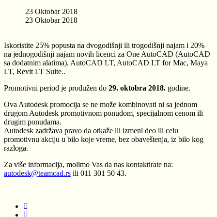
23 Oktobar 2018
23 Oktobar 2018
Iskoristite 25% popusta na dvogodišnji ili trogodišnji najam i 20%
na jednogodišnji najam novih licenci za One AutoCAD (AutoCAD
sa dodatnim alatima), AutoCAD LT, AutoCAD LT for Mac, Maya
LT, Revit LT Suite..
Promotivni period je produžen do
29. oktobra 2018.
godine.
Ova Autodesk promocija se ne može kombinovati ni sa jednom
drugom Autodesk promotivnom ponudom, specijalnom cenom ili
drugim ponudama.
Autodesk zadržava pravo da otkaže ili izmeni deo ili celu
promotivnu akciju u bilo koje vreme, bez obaveštenja, iz bilo kog
razloga.
Za više informacija, molimo Vas da nas kontaktirate na:
autodesk@teamcad.rs
ili 011 301 50 43.