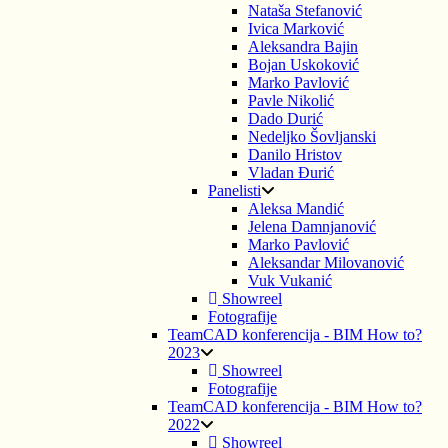
Nataša Stefanović
Ivica Marković
Aleksandra Bajin
Bojan Uskoković
Marko Pavlović
Pavle Nikolić
Dado Durić
Nedeljko Šovljanski
Danilo Hristov
Vladan Đurić
Panelisti
Aleksa Mandić
Jelena Damnjanović
Marko Pavlović
Aleksandar Milovanović
Vuk Vukanić
Showreel
Fotografije
TeamCAD konferencija - BIM How to?
2023
Showreel
Fotografije
TeamCAD konferencija - BIM How to?
2022
Showreel