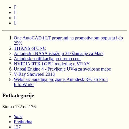
One AutoCAD i LT programi na promotivnom popustu i do
25%
TITANS of CNC
Autodesk i NASA istražuju 3D štamanje za Mars
Autodesk sertifikacija po promo ceni
NVIDIA RTX i GPU rendering u VRAY
Unreal Engine 4 - Pravljenje UV-a za svetlosne mape
V-Ray Showreel 2018
Webinar: Saradnja programa Autodesk ReCap Pro i
InfraWorks
Potkategorije
Strana 132 od 136
Start
Prethodna
127