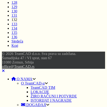
128
129
130
131
132
133
134
135
136
Sledeća
Kraj
© 2026 TeamCAD d.o.o. Sva prava su zadržana.
Šumadijska 47 / VI sprat, stan 67
11080 Zemun, Srbija
office@TeamCAD.rs
O NAMA
O TeamCAD-u
TeamCAD TIM
LOKACIJE
ŽIRO RAČUNI I POTVRDE
ISTORIJAT I NAGRADE
DOGAĐAJI