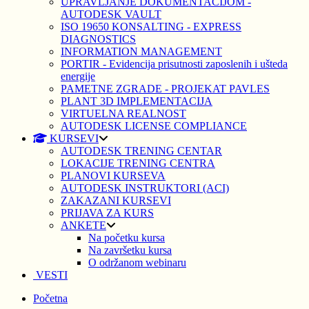
UPRAVLJANJE DOKUMENTACIJOM -
AUTODESK VAULT
ISO 19650 KONSALTING - EXPRESS
DIAGNOSTICS
INFORMATION MANAGEMENT
PORTIR - Evidencija prisutnosti zaposlenih i ušteda
energije
PAMETNE ZGRADE - PROJEKAT PAVLES
PLANT 3D IMPLEMENTACIJA
VIRTUELNA REALNOST
AUTODESK LICENSE COMPLIANCE
KURSEVI
AUTODESK TRENING CENTAR
LOKACIJE TRENING CENTRA
PLANOVI KURSEVA
AUTODESK INSTRUKTORI (ACI)
ZAKAZANI KURSEVI
PRIJAVA ZA KURS
ANKETE
Na početku kursa
Na završetku kursa
O održanom webinaru
VESTI
Početna