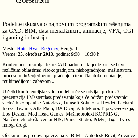
02 Oktobar 2018
Podelite iskustva o najnovijim programskim rešenjima
za CAD, BIM, data menadžment, animacije, VFX, CGI
i gaming industriju
Mesto:
Hotel Hyatt Regency
, Beograd
Vreme:
25. oktobar 2018.
godine; 9:00 – 18:30 h
Konferencija okuplja TeamCAD partnere i klijente koji se bave
različitim oblastima: visokogradnjom, niskogradnjom, mašinstvom,
procesnim inženjeringom, praćenjem tehničke dokumentacije,
multimedijom i zabavom...
U četiri konferencijske sale paralelno će se odvijati preko 25
prezentacija i Masterclass predavanja koja će održati predstavnici
sledećih kompanija: Autodesk, Transoft Solutions, Hewlett Packard,
Inova, Teximp, Alfa-Plam, DA DizajnArhitektura, Eipix, Geovizija,
Log Design, Mad Head Games, Mašinoprojekt KOPRING,
Naučno-tehnološki centar NIS, Primer Studio, Prleks, Tigar Tyres i
mnogi drugi.
Očekuju nas predavanja vezana za BIM – Autodesk Revit, Advance