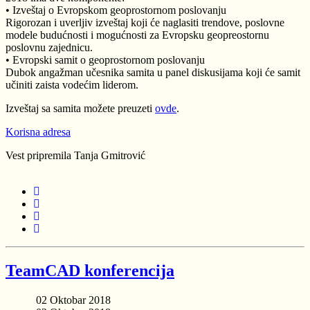
• Izveštaj o Evropskom geoprostornom poslovanju
Rigorozan i uverljiv izveštaj koji će naglasiti trendove, poslovne
modele budućnosti i mogućnosti za Evropsku geopreostornu
poslovnu zajednicu.
• Evropski samit o geoprostornom poslovanju
Dubok angažman učesnika samita u panel diskusijama koji će samit
učiniti zaista vodećim liderom.
Izveštaj sa samita možete preuzeti
ovde
.
Korisna adresa
Vest pripremila Tanja Gmitrović
TeamCAD konferencija
02 Oktobar 2018