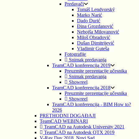
Predavači
Tomáš Lendvorský
Marko Narić
Dado Durić
Đina Grozdanović
Nebojša Milovanović
Miloš Obradović
Dušan Dimitrijević
Vladimir Guteša
Fotografije
Snimak predavanja
TeamCAD konferencija 2019
Preuzmite prezentacije učesnika
Snimak predavanja
Showreel
TeamCAD konferencija 2018
Preuzmite prezentacije učesnika
Showreel
TeamCAD konferencija - BIM How to?
2026
PRETHODNI DOGAĐAJI
TeamCAD WEBINARI
TeamCAD na Autodesk University 2021
TeamCAD na Autodesk OTX 2019
V-Ray Day 2018, Novi Sad