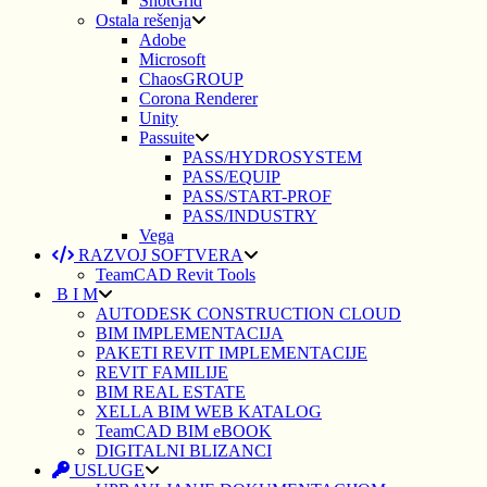
ShotGrid
Ostala rešenja
Adobe
Microsoft
ChaosGROUP
Corona Renderer
Unity
Passuite
PASS/HYDROSYSTEM
PASS/EQUIP
PASS/START-PROF
PASS/INDUSTRY
Vega
RAZVOJ SOFTVERA
TeamCAD Revit Tools
B I M
AUTODESK CONSTRUCTION CLOUD
BIM IMPLEMENTACIJA
PAKETI REVIT IMPLEMENTACIJE
REVIT FAMILIJE
BIM REAL ESTATE
XELLA BIM WEB KATALOG
TeamCAD BIM eBOOK
DIGITALNI BLIZANCI
USLUGE