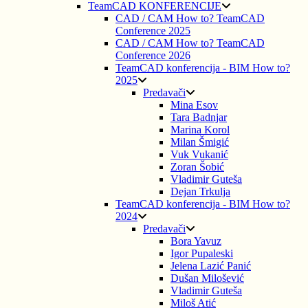
TeamCAD KONFERENCIJE
CAD / CAM How to? TeamCAD
Conference 2025
CAD / CAM How to? TeamCAD
Conference 2026
TeamCAD konferencija - BIM How to?
2025
Predavači
Mina Esov
Tara Badnjar
Marina Korol
Milan Šmigić
Vuk Vukanić
Zoran Šobić
Vladimir Guteša
Dejan Trkulja
TeamCAD konferencija - BIM How to?
2024
Predavači
Bora Yavuz
Igor Pupaleski
Jelena Lazić Panić
Dušan Milošević
Vladimir Guteša
Miloš Atić