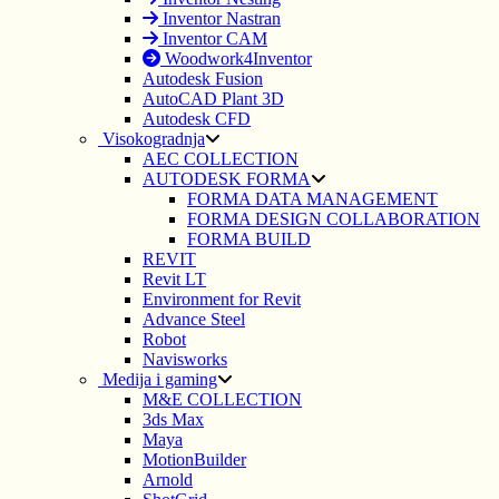
Inventor Nastran
Inventor CAM
Woodwork4Inventor
Autodesk Fusion
AutoCAD Plant 3D
Autodesk CFD
Visokogradnja
AEC COLLECTION
AUTODESK FORMA
FORMA DATA MANAGEMENT
FORMA DESIGN COLLABORATION
FORMA BUILD
REVIT
Revit LT
Environment for Revit
Advance Steel
Robot
Navisworks
Medija i gaming
M&E COLLECTION
3ds Max
Maya
MotionBuilder
Arnold