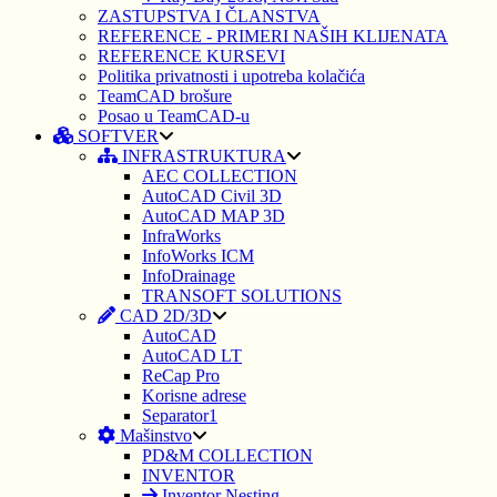
ZASTUPSTVA I ČLANSTVA
REFERENCE - PRIMERI NAŠIH KLIJENATA
REFERENCE KURSEVI
Politika privatnosti i upotreba kolačića
TeamCAD brošure
Posao u TeamCAD-u
SOFTVER
INFRASTRUKTURA
AEC COLLECTION
AutoCAD Civil 3D
AutoCAD MAP 3D
InfraWorks
InfoWorks ICM
InfoDrainage
TRANSOFT SOLUTIONS
CAD 2D/3D
AutoCAD
AutoCAD LT
ReCap Pro
Korisne adrese
Separator1
Mašinstvo
PD&M COLLECTION
INVENTOR
Inventor Nesting