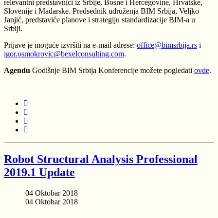
relevantni predstavnici iz Srbije, Bosne i Hercegovine, Hrvatske,
Slovenije i Mađarske. Predsednik udruženja BIM Srbija, Veljko
Janjić, predstaviće planove i strategiju standardizacije BIM-a u
Srbiji.
Prijave je moguće izvršiti na e-mail adrese:
office@bimsrbija.rs
i
igor.osmokrovic@bexelconsulting.com
.
Agendu
Godišnje BIM Srbija Konferencije možete pogledati
ovde
.
Robot Structural Analysis Professional
2019.1 Update
04 Oktobar 2018
04 Oktobar 2018