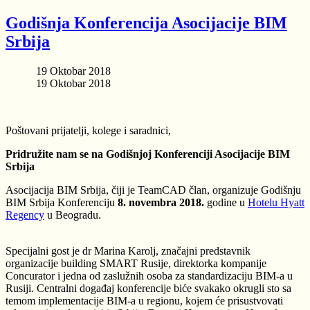
Godišnja Konferencija Asocijacije BIM
Srbija
19 Oktobar 2018
19 Oktobar 2018
Poštovani prijatelji, kolege i saradnici,
Pridružite nam se na Godišnjoj Konferenciji Asocijacije BIM
Srbija
Asocijacija BIM Srbija, čiji je TeamCAD član, organizuje Godišnju
BIM Srbija Konferenciju
8. novembra 2018.
godine u
Hotelu Hyatt
Regency
u Beogradu.
Specijalni gost je dr Marina Karolj, značajni predstavnik
organizacije building SMART Rusije, direktorka kompanije
Concurator i jedna od zaslužnih osoba za standardizaciju BIM-a u
Rusiji. Centralni događaj konferencije biće svakako okrugli sto sa
temom implementacije BIM-a u regionu, kojem će prisustvovati