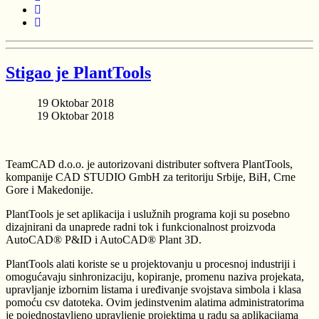
Stigao je PlantTools
19 Oktobar 2018
19 Oktobar 2018
TeamCAD d.o.o. je autorizovani distributer softvera PlantTools,
kompanije CAD STUDIO GmbH za teritoriju Srbije, BiH, Crne
Gore i Makedonije.
PlantTools je set aplikacija i uslužnih programa koji su posebno
dizajnirani da unaprede radni tok i funkcionalnost proizvoda
AutoCAD® P&ID i AutoCAD® Plant 3D.
PlantTools alati koriste se u projektovanju u procesnoj industriji i
omogućavaju sinhronizaciju, kopiranje, promenu naziva projekata,
upravljanje izbornim listama i uređivanje svojstava simbola i klasa
pomoću csv datoteka. Ovim jedinstvenim alatima administratorima
je pojednostavljeno upravljenje projektima u radu sa aplikacijama