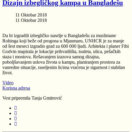
Dizajn izbegličkog kampa u Bangladešu
11 Oktobar 2018
11 Oktobar 2018
Da bi izgradili izbegličko naselje u Bangladešu za muslimane
Rohinga koji beže od progona u Mjanmaru, UNHCR je za manje
od šest meseci izgradio grad za 600 000 ljudi. Arhitekta i planer Fibi
Godvin mapirala je lokacije prihvatilišta, toaleta, ulica, pešačkih
staza i mostova. Rešavanjem izazova samog dizajna,
poboljšavanjem uslova života u kampu, planiranjem prostora za
vanredne situacije, raseljenim licima vraćena je sigurnost i stabilan
život.
Video
Korisna adresa
Vest pripremila Tanja Gmitrović