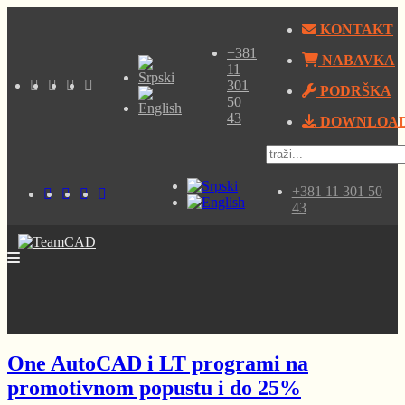
KONTAKT
+381
NABAVKA
11
301
PODRŠKA
50
43
DOWNLOA
+381 11 301 50
43
One AutoCAD i LT programi na
promotivnom popustu i do 25%