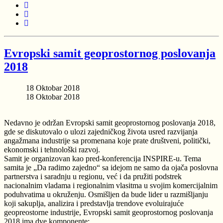
Evropski samit geoprostornog poslovanja
2018
18 Oktobar 2018
18 Oktobar 2018
Nedavno je održan Evropski samit geoprostornog poslovanja 2018,
gde se diskutovalo o ulozi zajedničkog života usred razvijanja
angažmana industrije sa promenana koje prate društveni, politički,
ekonomski i tehnološki razvoj.
Samit je organizovan kao pred-konferencija INSPIRE-u. Tema
samita je „Da radimo zajedno“ sa idejom ne samo da ojača poslovna
partnerstva i saradnju u regionu, već i da pružiti podstrek
nacionalnim vladama i regionalnim vlasitma u svojim komercijalnim
poduhvatima u okruženju. Osmišljen da bude lider u razmišljanju
koji sakuplja, analizira i predstavlja trendove evoluirajuće
geopreostorne industrije, Evropski samit geoprostornog poslovanja
2018 ima dve komponente: