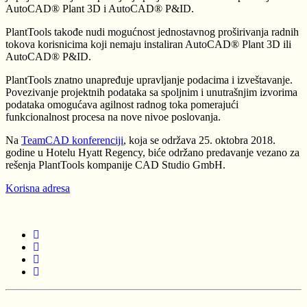
AutoCAD® Plant 3D i AutoCAD® P&ID.
PlantTools takođe nudi mogućnost jednostavnog proširivanja radnih
tokova korisnicima koji nemaju instaliran AutoCAD® Plant 3D ili
AutoCAD® P&ID.
PlantTools znatno unapređuje upravljanje podacima i izveštavanje.
Povezivanje projektnih podataka sa spoljnim i unutrašnjim izvorima
podataka omogućava agilnost radnog toka pomerajući
funkcionalnost procesa na nove nivoe poslovanja.
Na
TeamCAD konferenciji
, koja se održava 25. oktobra 2018.
godine u Hotelu Hyatt Regency, biće održano predavanje vezano za
rešenja PlantTools kompanije CAD Studio GmbH.
Korisna adresa