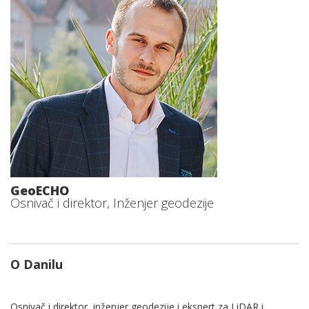
GeoECHO
Osnivač i direktor, Inženjer geodezije
O Danilu
Osnivač i direktor, inženjer geodezije i ekspert za LiDAR i