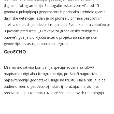
digitalnu fotogrametriju. Sa bogatim iskustvom više od 15
godina u prikupljanju geoprostornih podataka i tehnologijama
daljinske detekcije. Jedan je od pionira u primeni bespilotnih
letelica u oblasti geodezije i mapiranja. Svoju karijeru započeo je
u Javnom preduzeću „Direkcija za građevinsko zemljište i
puteve“, gde je bio ključni akter u projektima inženjerske
geodezije, katastra, urbanizma i izgradnje.
GeoECHO
Mi smo inovativna kompanija specijalizovana za LiDAR
mapiranje i digitalnu fotogrametriju, pružajući najpreciznije i
najsavremenije geodetske usluge na tržištu. Naša misija je da
budemo lideri u geodetskoj industriji, pružajući najviši nivo
preciznosti i pouzdanosti uz korišćenje najnovijih tehnologija.