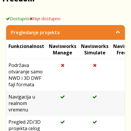
Dostupno
Nije dostupno
Pregledanje projekta
Funkcionalnost
Navisworks
Navisworks
Navisw
Manage
Simulate
Free
Podržava
otvaranje samo
NWD i 3D DWF
fajl formata
Navigacija u
realnom
vremenu
Pregled 2D/3D
projekta celog