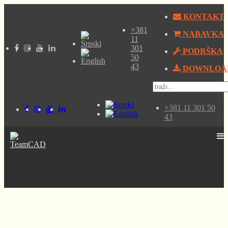
KONTAKT
+381
NABAVKA
11
301
PODRŠKA
50
43
DOWNLOA
+381 11 301 50
43