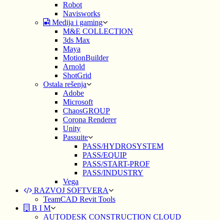
Robot
Navisworks
Medija i gaming
M&E COLLECTION
3ds Max
Maya
MotionBuilder
Arnold
ShotGrid
Ostala rešenja
Adobe
Microsoft
ChaosGROUP
Corona Renderer
Unity
Passuite
PASS/HYDROSYSTEM
PASS/EQUIP
PASS/START-PROF
PASS/INDUSTRY
Vega
RAZVOJ SOFTVERA
TeamCAD Revit Tools
B I M
AUTODESK CONSTRUCTION CLOUD