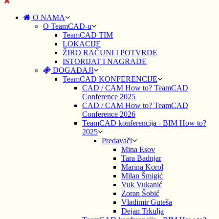
O NAMA
O TeamCAD-u
TeamCAD TIM
LOKACIJE
ŽIRO RAČUNI I POTVRDE
ISTORIJAT I NAGRADE
DOGAĐAJI
TeamCAD KONFERENCIJE
CAD / CAM How to? TeamCAD
Conference 2025
CAD / CAM How to? TeamCAD
Conference 2026
TeamCAD konferencija - BIM How to?
2025
Predavači
Mina Esov
Tara Badnjar
Marina Korol
Milan Šmigić
Vuk Vukanić
Zoran Šobić
Vladimir Guteša
Dejan Trkulja