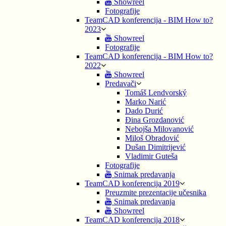
Showreel
Fotografije
TeamCAD konferencija - BIM How to?
2023
Showreel
Fotografije
TeamCAD konferencija - BIM How to?
2022
Showreel
Predavači
Tomáš Lendvorský
Marko Narić
Dado Durić
Đina Grozdanović
Nebojša Milovanović
Miloš Obradović
Dušan Dimitrijević
Vladimir Guteša
Fotografije
Snimak predavanja
TeamCAD konferencija 2019
Preuzmite prezentacije učesnika
Snimak predavanja
Showreel
TeamCAD konferencija 2018