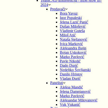
TeamCAD konferencija - BIM How to?
2024
Predavači
Bora Yavuz
Igor Pupaleski
Jelena Lazić Panić
Dušan Milošević
Vladimir Guteša
Miloš Atić
Nataša Stefanović
Ivica Marković
Aleksandra Bajin
Bojan Uskoković
Marko Pavlović
Pavle Nikolić
Dado Durić
Nedeljko Šovljanski
Danilo Hristov
Vladan Đurić
Panelisti
Aleksa Mandić
Jelena Damnjanović
Marko Pavlović
Aleksandar Milovanović
Vuk Vukanić