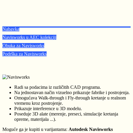
Nabavka
Navisworks u AEC kolekciji
Obuka za Navisworks
Podrška za Navisworks
Radi sa podacima iz različitih CAD programa.
Na jednostavan način vizuelno prikazuje fabrike i postrojenja.
Omogućava Walk-through i Fly-through kretanje u realnom
vremenu kroz postrojenje.
Prikazuje interference u 3D modelu.
Poseduje 3D alate (merenje, preseci, simulacije kretanja
opreme, materijala ...).
Moguće ga je kupiti u varijantama:
Autodesk Navisworks