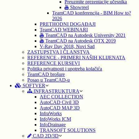
Preuzmite prezentacije učesnika
Showreel
TeamCAD konferencija - BIM How to?
2026
PRETHODNI DOGAĐAJI
TeamCAD WEBINARI
TeamCAD na Autodesk University 2021
TeamCAD na Autodesk OTX 2019
V-Ray Day 2018, Novi Sad
ZASTUPSTVA I ČLANSTVA
REFERENCE - PRIMERI NAŠIH KLIJENATA
REFERENCE KURSEVI
Politika privatnosti i upotreba kolačića
TeamCAD brošure
Posao u TeamCAD-u
SOFTVER
INFRASTRUKTURA
AEC COLLECTION
AutoCAD Civil 3D
AutoCAD MAP 3D
InfraWorks
InfoWorks ICM
InfoDrainage
TRANSOFT SOLUTIONS
CAD 2D/3D