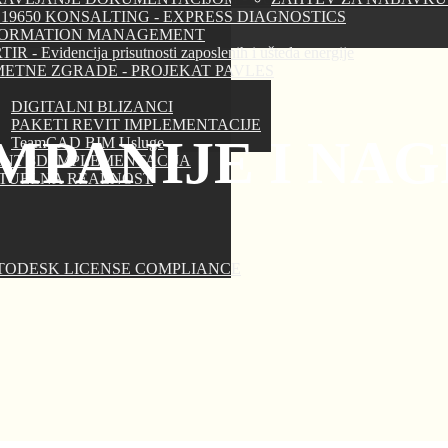
 19650 KONSALTING - EXPRESS DIAGNOSTICS
FORMATION MANAGEMENT
IR - Evidencija prisutnosti zaposlenih i ušteda energije
ETNE ZGRADE - PROJEKAT PAVLES
DIGITALNI BLIZANCI
PAKETI REVIT IMPLEMENTACIJE
MPANIJE I NA
TeamCAD BIM Usluge
NT 3D IMPLEMENTACIJA
RTUELNA REALNOST
TODESK LICENSE COMPLIANCE