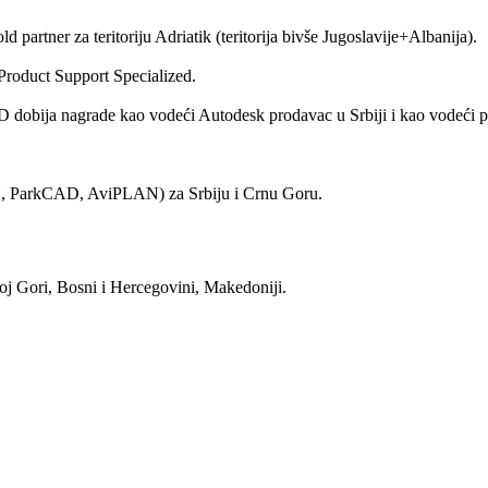
rtner za teritoriju Adriatik (teritorija bivše Jugoslavije+Albanija).
roduct Support Specialized.
 dobija nagrade kao vodeći Autodesk prodavac u Srbiji i kao vodeći pa
, ParkCAD, AviPLAN) za Srbiju i Crnu Goru.
oj Gori, Bosni i Hercegovini, Makedoniji.