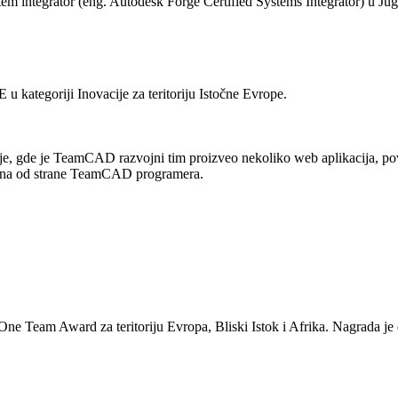
m integrator (eng. Autodesk Forge Certified Systems Integrator) u Jug
riji Inovacije za teritoriju Istočne Evrope.
e, gde je TeamCAD razvojni tim proizveo nekoliko web aplikacija, pov
ijena od strane TeamCAD programera.
One Team Award za teritoriju Evropa, Bliski Istok i Afrika. Nagrada 