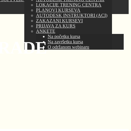
LOKACIJE TRENING CENTRA
PLANOVI KURSEVA
AUTODESK INSTRUKTORI (ACI)
ZAKAZANI KURSEVI
PRIJAVA ZA KURS
ANKETE
Na početku kursa
GRADE
Na završetku kursa
O održanom webinaru