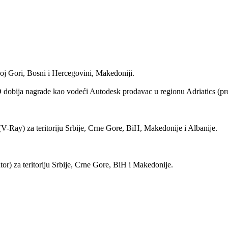
oj Gori, Bosni i Hercegovini, Makedoniji.
obija nagrade kao vodeći Autodesk prodavac u regionu Adriatics (pro
y) za teritoriju Srbije, Crne Gore, BiH, Makedonije i Albanije.
) za teritoriju Srbije, Crne Gore, BiH i Makedonije.