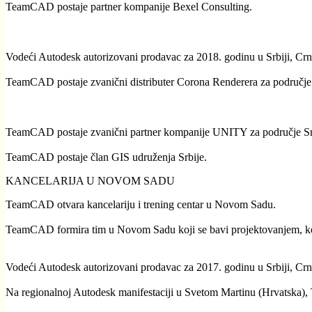
TeamCAD postaje partner kompanije Bexel Consulting.
Vodeći Autodesk autorizovani prodavac za 2018. godinu u Srbiji, Crn
TeamCAD postaje zvanični distributer Corona Renderera za područje 
TeamCAD postaje zvanični partner kompanije UNITY za područje Sr
TeamCAD postaje član GIS udruženja Srbije.
KANCELARIJA U NOVOM SADU
TeamCAD otvara kancelariju i trening centar u Novom Sadu.
TeamCAD formira tim u Novom Sadu koji se bavi projektovanjem, kon
Vodeći Autodesk autorizovani prodavac za 2017. godinu u Srbiji, Crn
Na regionalnoj Autodesk manifestaciji u Svetom Martinu (Hrvatska),