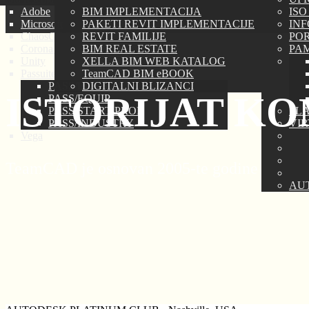
Adobe
BIM IMPLEMENTACIJA
ISO
Microsoft
PAKETI REVIT IMPLEMENTACIJE
IN
ChaosGROUP
REVIT FAMILIJE
PORT
Corona Renderer
BIM REAL ESTATE
PAM
Unity
XELLA BIM WEB KATALOG
Passuite
TeamCAD BIM eBOOK
PASS/HYDROSYSTEM
DIGITALNI BLIZANCI
ISTORIJAT KO
PASS/EQUIP
PASS/START-PROF
PLA
PASS/INDUSTRY
VI
Vega
TeamCAD je osnovan 2005-te godine
AU