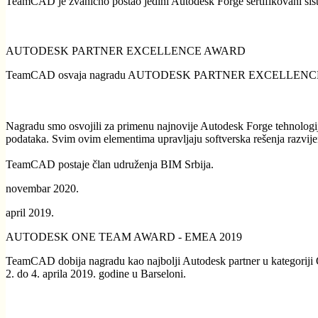
TeamCAD je zvanično postao jedini Autodesk Forge sertifikovani siste
AUTODESK PARTNER EXCELLENCE AWARD
TeamCAD osvaja nagradu AUTODESK PARTNER EXCELLENCE u katego
Nagradu smo osvojili za primenu najnovije Autodesk Forge tehnologij
podataka. Svim ovim elementima upravljaju softverska rešenja razv
TeamCAD postaje član udruženja BIM Srbija.
novembar 2020.
april 2019.
AUTODESK ONE TEAM AWARD - EMEA 2019
TeamCAD dobija nagradu kao najbolji Autodesk partner u kategoriji 
2. do 4. aprila 2019. godine u Barseloni.