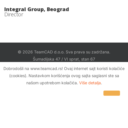
Integral Group, Beograd
Director
© 2026 TeamCAD d.o.o. Sva prava su zadržana.
Šumadijska 47 / VI sprat, stan 67
11080 Zemun, Srbija
Dobrodošli na www.teamcad.rs! Ovaj internet sajt koristi kolačiće
office@TeamCAD.rs
(cookies). Nastavkom korišćenja ovog sajta saglasni ste sa
našom upotrebom kolačića.
Više detalja
.