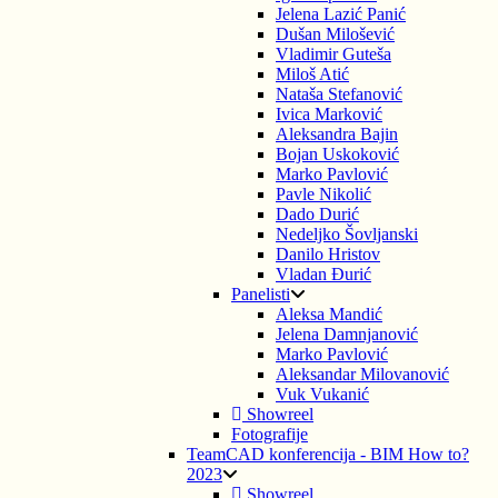
Jelena Lazić Panić
Dušan Milošević
Vladimir Guteša
Miloš Atić
Nataša Stefanović
Ivica Marković
Aleksandra Bajin
Bojan Uskoković
Marko Pavlović
Pavle Nikolić
Dado Durić
Nedeljko Šovljanski
Danilo Hristov
Vladan Đurić
Panelisti
Aleksa Mandić
Jelena Damnjanović
Marko Pavlović
Aleksandar Milovanović
Vuk Vukanić
Showreel
Fotografije
TeamCAD konferencija - BIM How to?
2023
Showreel