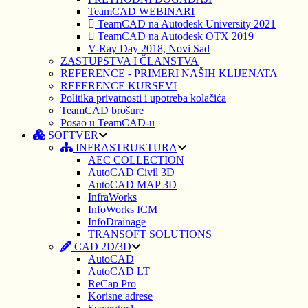
TeamCAD WEBINARI
TeamCAD na Autodesk University 2021
TeamCAD na Autodesk OTX 2019
V-Ray Day 2018, Novi Sad
ZASTUPSTVA I ČLANSTVA
REFERENCE - PRIMERI NAŠIH KLIJENATA
REFERENCE KURSEVI
Politika privatnosti i upotreba kolačića
TeamCAD brošure
Posao u TeamCAD-u
SOFTVER
INFRASTRUKTURA
AEC COLLECTION
AutoCAD Civil 3D
AutoCAD MAP 3D
InfraWorks
InfoWorks ICM
InfoDrainage
TRANSOFT SOLUTIONS
CAD 2D/3D
AutoCAD
AutoCAD LT
ReCap Pro
Korisne adrese