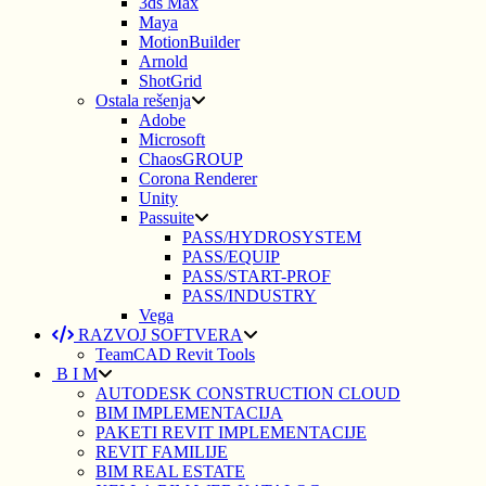
3ds Max
Maya
MotionBuilder
Arnold
ShotGrid
Ostala rešenja
Adobe
Microsoft
ChaosGROUP
Corona Renderer
Unity
Passuite
PASS/HYDROSYSTEM
PASS/EQUIP
PASS/START-PROF
PASS/INDUSTRY
Vega
RAZVOJ SOFTVERA
TeamCAD Revit Tools
B I M
AUTODESK CONSTRUCTION CLOUD
BIM IMPLEMENTACIJA
PAKETI REVIT IMPLEMENTACIJE
REVIT FAMILIJE
BIM REAL ESTATE