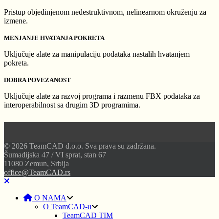
Pristup objedinjenom nedestruktivnom, nelinearnom okruženju za
izmene.
MENJANJE HVATANJA POKRETA
Uključuje alate za manipulaciju podataka nastalih hvatanjem
pokreta.
DOBRA POVEZANOST
Uključuje alate za razvoj programa i razmenu FBX podataka za
interoperabilnost sa drugim 3D programima.
© 2026 TeamCAD d.o.o. Sva prava su zadržana.
Šumadijska 47 / VI sprat, stan 67
11080 Zemun, Srbija
office@TeamCAD.rs
O NAMA
O TeamCAD-u
TeamCAD TIM