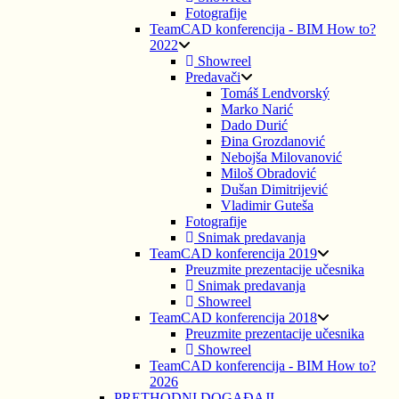
Fotografije
TeamCAD konferencija - BIM How to?
2022
Showreel
Predavači
Tomáš Lendvorský
Marko Narić
Dado Durić
Đina Grozdanović
Nebojša Milovanović
Miloš Obradović
Dušan Dimitrijević
Vladimir Guteša
Fotografije
Snimak predavanja
TeamCAD konferencija 2019
Preuzmite prezentacije učesnika
Snimak predavanja
Showreel
TeamCAD konferencija 2018
Preuzmite prezentacije učesnika
Showreel
TeamCAD konferencija - BIM How to?
2026
PRETHODNI DOGAĐAJI