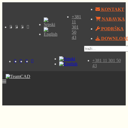
KONTAKT
+381
NABAVKA
11
301
PODRŠKA
50
43
DOWNLOA
+381 11 301 50
43