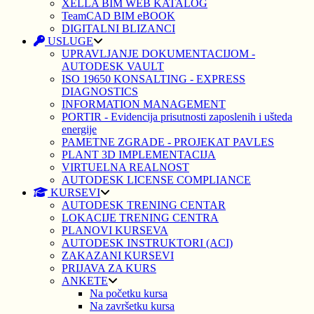
XELLA BIM WEB KATALOG
TeamCAD BIM eBOOK
DIGITALNI BLIZANCI
USLUGE
UPRAVLJANJE DOKUMENTACIJOM -
AUTODESK VAULT
ISO 19650 KONSALTING - EXPRESS
DIAGNOSTICS
INFORMATION MANAGEMENT
PORTIR - Evidencija prisutnosti zaposlenih i ušteda
energije
PAMETNE ZGRADE - PROJEKAT PAVLES
PLANT 3D IMPLEMENTACIJA
VIRTUELNA REALNOST
AUTODESK LICENSE COMPLIANCE
KURSEVI
AUTODESK TRENING CENTAR
LOKACIJE TRENING CENTRA
PLANOVI KURSEVA
AUTODESK INSTRUKTORI (ACI)
ZAKAZANI KURSEVI
PRIJAVA ZA KURS
ANKETE
Na početku kursa
Na završetku kursa