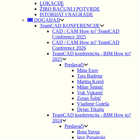
LOKACIJE
ŽIRO RAČUNI I POTVRDE
ISTORIJAT I NAGRADE
DOGAĐAJI
TeamCAD KONFERENCIJE
CAD / CAM How to? TeamCAD
Conference 2025
CAD / CAM How to? TeamCAD
Conference 2026
TeamCAD konferencija - BIM How to?
2025
Predavači
Mina Esov
Tara Badnjar
Marina Korol
Milan Šmigić
Vuk Vukanić
Zoran Šobić
Vladimir Guteša
Dejan Trkulja
TeamCAD konferencija - BIM How to?
2024
Predavači
Bora Yavuz
Igor Pupaleski