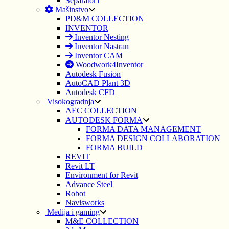
Separator1
Mašinstvo
PD&M COLLECTION
INVENTOR
Inventor Nesting
Inventor Nastran
Inventor CAM
Woodwork4Inventor
Autodesk Fusion
AutoCAD Plant 3D
Autodesk CFD
Visokogradnja
AEC COLLECTION
AUTODESK FORMA
FORMA DATA MANAGEMENT
FORMA DESIGN COLLABORATION
FORMA BUILD
REVIT
Revit LT
Environment for Revit
Advance Steel
Robot
Navisworks
Medija i gaming
M&E COLLECTION