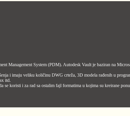
ument Management System (PDM). Autodesk Vault je baziran na Micros
rešenja i imaju veliku količinu DWG crteža, 3D modela rađenih u pr
x itd.
 koristi i za rad sa ostalim fajl formatima u kojima su kreirane ponude