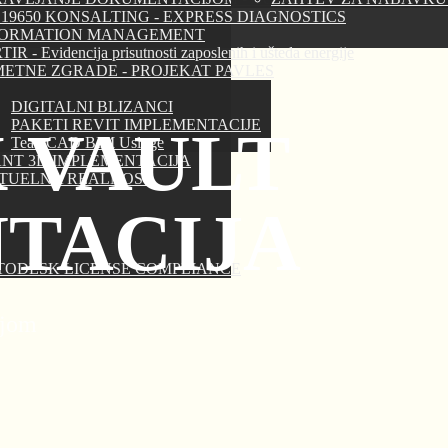
 19650 KONSALTING - EXPRESS DIAGNOSTICS
FORMATION MANAGEMENT
IR - Evidencija prisutnosti zaposlenih i ušteda energije
ETNE ZGRADE - PROJEKAT PAVLES
DIGITALNI BLIZANCI
PAKETI REVIT IMPLEMENTACIJE
 VAULT
TeamCAD BIM Usluge
NT 3D IMPLEMENTACIJA
RTUELNA REALNOST
TACIJA
TODESK LICENSE COMPLIANCE
ijom