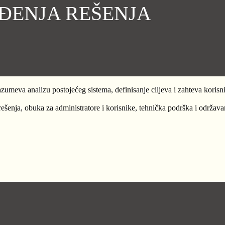
ĐENJA REŠENJA
meva analizu postojećeg sistema, definisanje ciljeva i zahteva korisn
ešenja, obuka za administratore i korisnike, tehnička podrška i održava