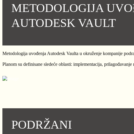
METODOLOGIJA UVO
AUTODESK VAULT
Metodologija uvođenja Autodesk Vaulta u okruženje kompanije podrazu
Planom su definisane sledeće oblasti: implementacija, prilagođavanje r
PODRŽANI