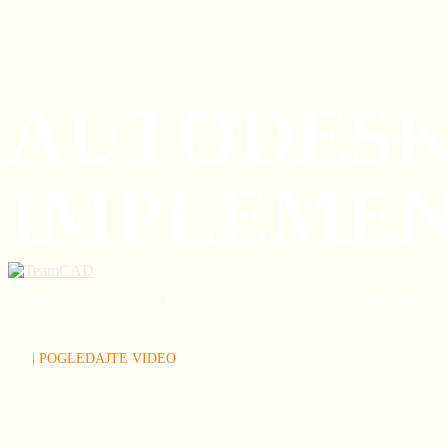
AUTODESK
IMPLEMEN
Upravljanje 2D i 3D tehničkom dokumentac
| POGLEDAJTE VIDEO