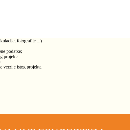
acije, fotografije ...)
ene podatke;
og projekta
a
e verzije istog projekta