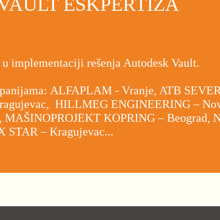
VAULT ESKPERTIZA
u implementaciji rešenja Autodesk Vault.
kompanijama: ALFAPLAM - Vranje, ATB SEVER
Kragujevac, HILLMEG ENGINEERING – No
 MAŠINOPROJEKT KOPRING – Beograd, NIS
 STAR – Kragujevac...