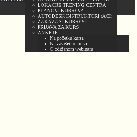
LOKACIJE TRENING CENTRA
PLANOVI KURSEVA
AUTODESK INSTRUKTORI (ACI)
ZAKAZANI KURSEVI
PRIJAVA ZA KURS
ANKETE
Na početku kursa
Na završetku kursa
O održanom webinaru