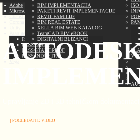
Adobe
BIM IMPLEMENTACIJA
ISO
Microsoft
PAKETI REVIT IMPLEMENTACIJE
IN
ChaosGROUP
REVIT FAMILIJE
PORT
Corona Renderer
BIM REAL ESTATE
PAM
Unity
XELLA BIM WEB KATALOG
Passuite
TeamCAD BIM eBOOK
PASS/HYDROSYSTEM
DIGITALNI BLIZANCI
AUTODESK
PASS/EQUIP
PASS/START-PROF
PLA
PASS/INDUSTRY
VI
Vega
IMPLEMEN
AU
Upravljanje 2D i 3D tehničkom dokumentac
| POGLEDAJTE VIDEO