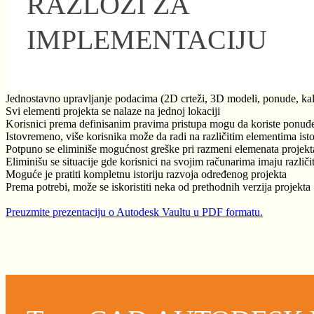
RAZLOZI ZA
IMPLEMENTACIJU
Jednostavno upravljanje podacima (2D crteži, 3D modeli, ponude, kalkul
Svi elementi projekta se nalaze na jednoj lokaciji
Korisnici prema definisanim pravima pristupa mogu da koriste ponuđ
Istovremeno, više korisnika može da radi na različitim elementima ist
Potpuno se eliminiše mogućnost greške pri razmeni elemenata projekt
Eliminišu se situacije gde korisnici na svojim računarima imaju različit
Moguće je pratiti kompletnu istoriju razvoja određenog projekta
Prema potrebi, može se iskoristiti neka od prethodnih verzija projekta
Preuzmite prezentaciju o Autodesk Vaultu u PDF formatu.