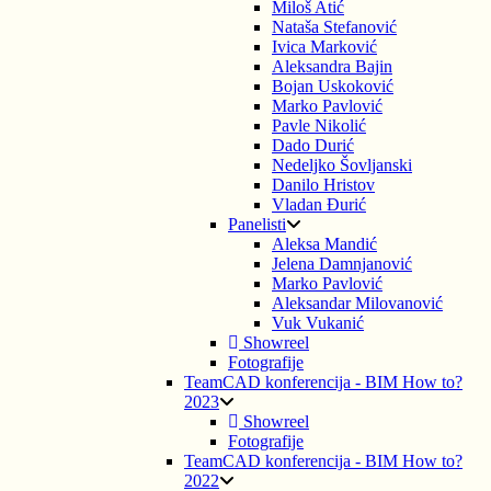
Miloš Atić
Nataša Stefanović
Ivica Marković
Aleksandra Bajin
Bojan Uskoković
Marko Pavlović
Pavle Nikolić
Dado Durić
Nedeljko Šovljanski
Danilo Hristov
Vladan Đurić
Panelisti
Aleksa Mandić
Jelena Damnjanović
Marko Pavlović
Aleksandar Milovanović
Vuk Vukanić
Showreel
Fotografije
TeamCAD konferencija - BIM How to?
2023
Showreel
Fotografije
TeamCAD konferencija - BIM How to?
2022