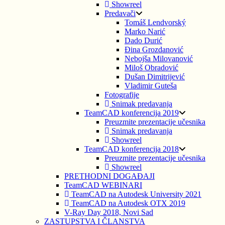
Showreel
Predavači
Tomáš Lendvorský
Marko Narić
Dado Durić
Đina Grozdanović
Nebojša Milovanović
Miloš Obradović
Dušan Dimitrijević
Vladimir Guteša
Fotografije
Snimak predavanja
TeamCAD konferencija 2019
Preuzmite prezentacije učesnika
Snimak predavanja
Showreel
TeamCAD konferencija 2018
Preuzmite prezentacije učesnika
Showreel
PRETHODNI DOGAĐAJI
TeamCAD WEBINARI
TeamCAD na Autodesk University 2021
TeamCAD na Autodesk OTX 2019
V-Ray Day 2018, Novi Sad
ZASTUPSTVA I ČLANSTVA