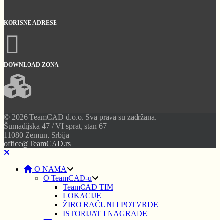
KORISNE ADRESE
DOWNLOAD ZONA
© 2026 TeamCAD d.o.o. Sva prava su zadržana.
Šumadijska 47 / VI sprat, stan 67
11080 Zemun, Srbija
office@TeamCAD.rs
O NAMA
O TeamCAD-u
TeamCAD TIM
LOKACIJE
ŽIRO RAČUNI I POTVRDE
ISTORIJAT I NAGRADE