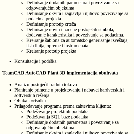
Definisanje dodatnih parametara i povezivanje sa
odgovarajućim objektima
Definisanje okvira i zaglavlja i njihovo povezivanje sa
podacima projekta
Definisanje prototip crteža
Definisanje novih i izmene postojećih simbola,
dodavanje karakteristika i povezivanje sa podacima.
Kreiranje šablona za automatsko generisanje izveštaja,
lista linija, opreme i instrumenata.
Kreiranje prototip projekta
Konsultacije i podrška
TeamCAD AutoCAD Plant 3D implementacija obuhvata
Analizu postojećih radnih tokova
Planiranje primene u projektovanju i nabavci hardverskih i
softverskih rešenja
Obuka korisnika
Prilagođavanje programa prema zahtevima klijenta:
Podešavanje projektnih podataka
Podešavanja SQL baze podataka
Definisanje dodatnih parametara i povezivanje sa
odgovarajućim objektima
Definisanje okvira i zaglavlja i njihovo povezivanje sa