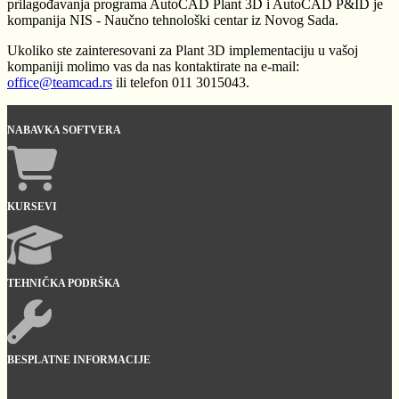
prilagođavanja programa AutoCAD Plant 3D i AutoCAD P&ID je
kompanija NIS - Naučno tehnološki centar iz Novog Sada.
Ukoliko ste zainteresovani za Plant 3D implementaciju u vašoj
kompaniji molimo vas da nas kontaktirate na e-mail:
officе@teamcad.rs
ili telefon 011 3015043.
NABAVKA SOFTVERA
KURSEVI
TEHNIČKA PODRŠKA
BESPLATNE INFORMACIJE