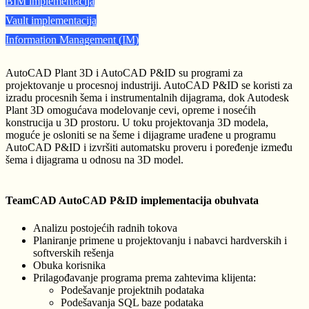
BIM implementacija
Vault implementacija
Information Management (IM)
AutoCAD Plant 3D i AutoCAD P&ID su programi za
projektovanje u procesnoj industriji. AutoCAD P&ID se koristi za
izradu procesnih šema i instrumentalnih dijagrama, dok Autodesk
Plant 3D omogućava modelovanje cevi, opreme i nosećih
konstrucija u 3D prostoru. U toku projektovanja 3D modela,
moguće je osloniti se na šeme i dijagrame urađene u programu
AutoCAD P&ID i izvršiti automatsku proveru i poređenje između
šema i dijagrama u odnosu na 3D model.
TeamCAD AutoCAD P&ID implementacija obuhvata
Analizu postojećih radnih tokova
Planiranje primene u projektovanju i nabavci hardverskih i
softverskih rešenja
Obuka korisnika
Prilagođavanje programa prema zahtevima klijenta:
Podešavanje projektnih podataka
Podešavanja SQL baze podataka