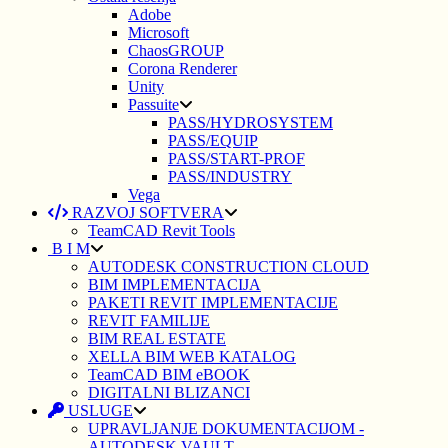
Adobe
Microsoft
ChaosGROUP
Corona Renderer
Unity
Passuite
PASS/HYDROSYSTEM
PASS/EQUIP
PASS/START-PROF
PASS/INDUSTRY
Vega
RAZVOJ SOFTVERA
TeamCAD Revit Tools
B I M
AUTODESK CONSTRUCTION CLOUD
BIM IMPLEMENTACIJA
PAKETI REVIT IMPLEMENTACIJE
REVIT FAMILIJE
BIM REAL ESTATE
XELLA BIM WEB KATALOG
TeamCAD BIM eBOOK
DIGITALNI BLIZANCI
USLUGE
UPRAVLJANJE DOKUMENTACIJOM -
AUTODESK VAULT