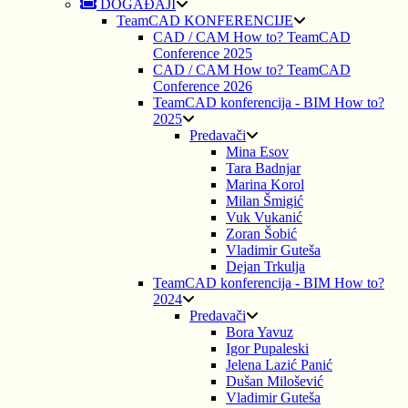
DOGAĐAJI
TeamCAD KONFERENCIJE
CAD / CAM How to? TeamCAD
Conference 2025
CAD / CAM How to? TeamCAD
Conference 2026
TeamCAD konferencija - BIM How to?
2025
Predavači
Mina Esov
Tara Badnjar
Marina Korol
Milan Šmigić
Vuk Vukanić
Zoran Šobić
Vladimir Guteša
Dejan Trkulja
TeamCAD konferencija - BIM How to?
2024
Predavači
Bora Yavuz
Igor Pupaleski
Jelena Lazić Panić
Dušan Milošević
Vladimir Guteša