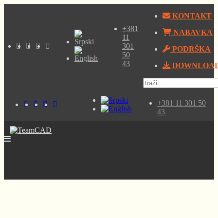
KONTAKT
+381
NABAVKA
11
301
PODRŠKA
50
43
DOWNLOA
+381 11 301 50
43