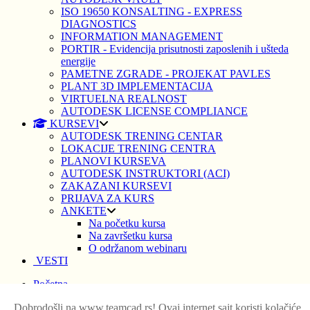
ISO 19650 KONSALTING - EXPRESS
DIAGNOSTICS
INFORMATION MANAGEMENT
PORTIR - Evidencija prisutnosti zaposlenih i ušteda
energije
PAMETNE ZGRADE - PROJEKAT PAVLES
PLANT 3D IMPLEMENTACIJA
VIRTUELNA REALNOST
AUTODESK LICENSE COMPLIANCE
KURSEVI
AUTODESK TRENING CENTAR
LOKACIJE TRENING CENTRA
PLANOVI KURSEVA
AUTODESK INSTRUKTORI (ACI)
ZAKAZANI KURSEVI
PRIJAVA ZA KURS
ANKETE
Na početku kursa
Na završetku kursa
O održanom webinaru
VESTI
Početna
Dobrodošli na www.teamcad.rs! Ovaj internet sajt koristi kolačiće