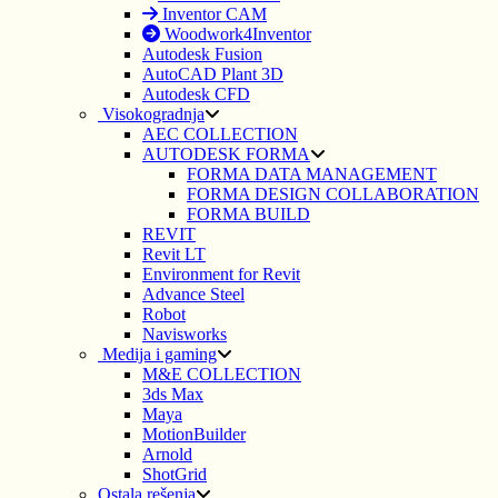
Inventor CAM
Woodwork4Inventor
Autodesk Fusion
AutoCAD Plant 3D
Autodesk CFD
Visokogradnja
AEC COLLECTION
AUTODESK FORMA
FORMA DATA MANAGEMENT
FORMA DESIGN COLLABORATION
FORMA BUILD
REVIT
Revit LT
Environment for Revit
Advance Steel
Robot
Navisworks
Medija i gaming
M&E COLLECTION
3ds Max
Maya
MotionBuilder
Arnold
ShotGrid
Ostala rešenja