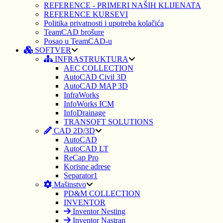
REFERENCE - PRIMERI NAŠIH KLIJENATA
REFERENCE KURSEVI
Politika privatnosti i upotreba kolačića
TeamCAD brošure
Posao u TeamCAD-u
SOFTVER
INFRASTRUKTURA
AEC COLLECTION
AutoCAD Civil 3D
AutoCAD MAP 3D
InfraWorks
InfoWorks ICM
InfoDrainage
TRANSOFT SOLUTIONS
CAD 2D/3D
AutoCAD
AutoCAD LT
ReCap Pro
Korisne adrese
Separator1
Mašinstvo
PD&M COLLECTION
INVENTOR
Inventor Nesting
Inventor Nastran