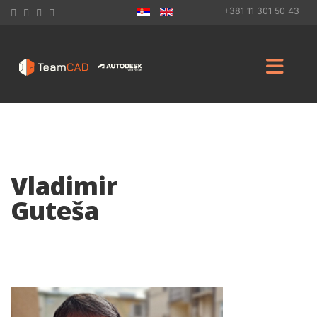
+381 11 301 50 43
Vladimir
Guteša