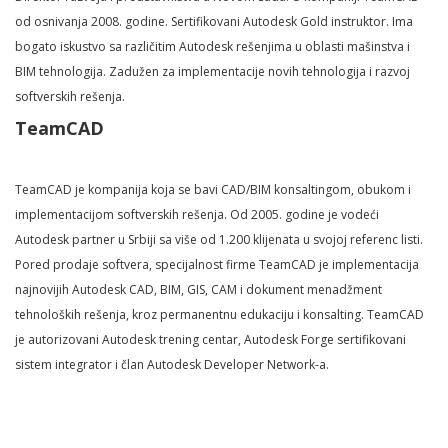
od osnivanja 2008. godine. Sertifikovani Autodesk Gold instruktor. Ima
bogato iskustvo sa različitim Autodesk rešenjima u oblasti mašinstva i
BIM tehnologija. Zadužen za implementacije novih tehnologija i razvoj
softverskih rešenja.
TeamCAD
TeamCAD je kompanija koja se bavi CAD/BIM konsaltingom, obukom i
implementacijom softverskih rešenja. Od 2005. godine je vodeći
Autodesk partner u Srbiji sa više od 1.200 klijenata u svojoj referenc listi.
Pored prodaje softvera, specijalnost firme TeamCAD je implementacija
najnovijih Autodesk CAD, BIM, GIS, CAM i dokument menadžment
tehnoloških rešenja, kroz permanentnu edukaciju i konsalting. TeamCAD
je autorizovani Autodesk trening centar, Autodesk Forge sertifikovani
sistem integrator i član Autodesk Developer Network-a.