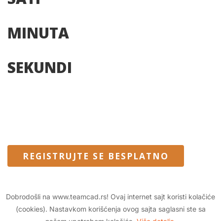
MINUTA
SEKUNDI
REGISTRUJTE SE BESPLATNO
Dobrodošli na www.teamcad.rs! Ovaj internet sajt koristi kolačiće
© 2026 TeamCAD d.o.o. Sva prava su zadržana.
(cookies). Nastavkom korišćenja ovog sajta saglasni ste sa