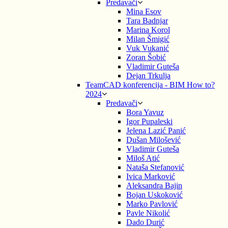
Predavači
Mina Esov
Tara Badnjar
Marina Korol
Milan Šmigić
Vuk Vukanić
Zoran Šobić
Vladimir Guteša
Dejan Trkulja
TeamCAD konferencija - BIM How to?
2024
Predavači
Bora Yavuz
Igor Pupaleski
Jelena Lazić Panić
Dušan Milošević
Vladimir Guteša
Miloš Atić
Nataša Stefanović
Ivica Marković
Aleksandra Bajin
Bojan Uskoković
Marko Pavlović
Pavle Nikolić
Dado Durić