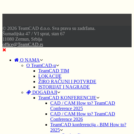
© 2026 TeamCAD d.o.o. Sva prava su zadržana.
Šumadijska 47 / VI sprat, stan 67
11080 Zemun, Srbija
office@TeamCAD.rs
O NAMA
O TeamCAD-u
TeamCAD TIM
LOKACIJE
ŽIRO RAČUNI I POTVRDE
ISTORIJAT I NAGRADE
DOGAĐAJI
TeamCAD KONFERENCIJE
CAD / CAM How to? TeamCAD
Conference 2025
CAD / CAM How to? TeamCAD
Conference 2026
TeamCAD konferencija - BIM How to?
2025