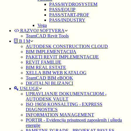
PASS/HYDROSYSTEM
PASS/EQUIP
PASS/START-PROF
PASS/INDUSTRY
Vega
RAZVOJ SOFTVERA
TeamCAD Revit Tools
B I M
AUTODESK CONSTRUCTION CLOUD
BIM IMPLEMENTACIJA
PAKETI REVIT IMPLEMENTACIJE
REVIT FAMILIJE
BIM REAL ESTATE
XELLA BIM WEB KATALOG
TeamCAD BIM eBOOK
DIGITALNI BLIZANCI
USLUGE
UPRAVLJANJE DOKUMENTACIJOM -
AUTODESK VAULT
ISO 19650 KONSALTING - EXPRESS
DIAGNOSTICS
INFORMATION MANAGEMENT
PORTIR - Evidencija prisutnosti zaposlenih i ušteda
energije
PAMETNE ZGRADE - PROJEKAT PAVLES