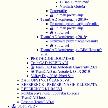
Dušan Dimitrijević
Vladimir Guteša
Fotografije
Snimak predavanja
TeamCAD konferencija 2019
Preuzmite prezentacije učesnika
Snimak predavanja
Showreel
TeamCAD konferencija 2018
Preuzmite prezentacije učesnika
Showreel
TeamCAD konferencija - BIM How to?
2026
PRETHODNI DOGAĐAJI
TeamCAD WEBINARI
TeamCAD na Autodesk University 2021
TeamCAD na Autodesk OTX 2019
V-Ray Day 2018, Novi Sad
ZASTUPSTVA I ČLANSTVA
REFERENCE - PRIMERI NAŠIH KLIJENATA
REFERENCE KURSEVI
Politika privatnosti i upotreba kolačića
TeamCAD brošure
Posao u TeamCAD-u
SOFTVER