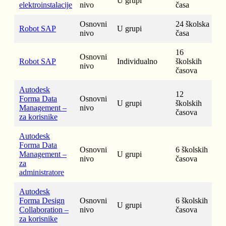
U grupi
elektroinstalacije
nivo
časa
Osnovni
24 školska
Robot SAP
U grupi
nivo
časa
16
Osnovni
Robot SAP
Individualno
školskih
nivo
časova
Autodesk
12
Forma Data
Osnovni
U grupi
školskih
Management –
nivo
časova
za korisnike
Autodesk
Forma Data
Osnovni
6 školskih
Management –
U grupi
nivo
časova
za
administratore
Autodesk
Forma Design
Osnovni
6 školskih
U grupi
Collaboration –
nivo
časova
za korisnike