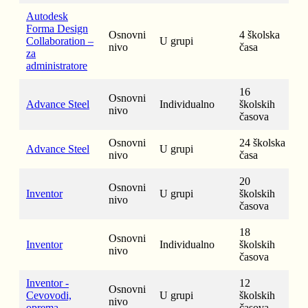
Autodesk
Forma Design
Osnovni
4 školska
Collaboration –
U grupi
nivo
časa
za
administratore
16
Osnovni
Advance Steel
Individualno
školskih
nivo
časova
Osnovni
24 školska
Advance Steel
U grupi
nivo
časa
20
Osnovni
Inventor
U grupi
školskih
nivo
časova
18
Osnovni
Inventor
Individualno
školskih
nivo
časova
Inventor -
12
Osnovni
Cevovodi,
U grupi
školskih
nivo
oprema
časova