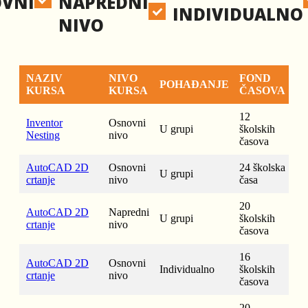
VNI
NAPREDNI
INDIVIDUALNO
NIVO
NAZIV
NIVO
FOND
POHAĐANJE
KURSA
KURSA
ČASOVA
12
Inventor
Osnovni
U grupi
školskih
Nesting
nivo
časova
AutoCAD 2D
Osnovni
24 školska
U grupi
crtanje
nivo
časa
20
AutoCAD 2D
Napredni
U grupi
školskih
crtanje
nivo
časova
16
AutoCAD 2D
Osnovni
Individualno
školskih
crtanje
nivo
časova
20