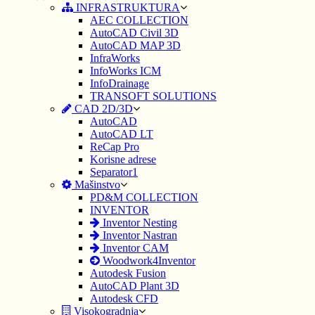
INFRASTRUKTURA
AEC COLLECTION
AutoCAD Civil 3D
AutoCAD MAP 3D
InfraWorks
InfoWorks ICM
InfoDrainage
TRANSOFT SOLUTIONS
CAD 2D/3D
AutoCAD
AutoCAD LT
ReCap Pro
Korisne adrese
Separator1
Mašinstvo
PD&M COLLECTION
INVENTOR
Inventor Nesting
Inventor Nastran
Inventor CAM
Woodwork4Inventor
Autodesk Fusion
AutoCAD Plant 3D
Autodesk CFD
Visokogradnja