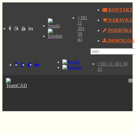
KONTAKT
+381
NABAVKA
11
301
PODRŠKA
50
43
DOWNLOA
+381 11 301 50
43