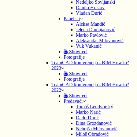
Nedeljko Šovljanski
Danilo Hristov
Vladan Đurić
Panelisti
Aleksa Mandić
Jelena Damnjanović
Marko Pavlović
Aleksandar Milovanović
Vuk Vukanić
Showreel
Fotografije
TeamCAD konferencija - BIM How to?
2023
Showreel
Fotografije
TeamCAD konferencija - BIM How to?
2022
Showreel
Predavači
Tomáš Lendvorský
Marko Narić
Dado Durić
Đina Grozdanović
Nebojša Milovanović
Miloš Obradović