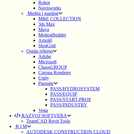
Robot
Navisworks
Medija i gaming
M&E COLLECTION
3ds Max
Maya
MotionBuilder
Arnold
ShotGrid
Ostala rešenja
Adobe
Microsoft
ChaosGROUP
Corona Renderer
Unity
Passuite
PASS/HYDROSYSTEM
PASS/EQUIP
PASS/START-PROF
PASS/INDUSTRY
Vega
RAZVOJ SOFTVERA
TeamCAD Revit Tools
B I M
AUTODESK CONSTRUCTION CLOUD