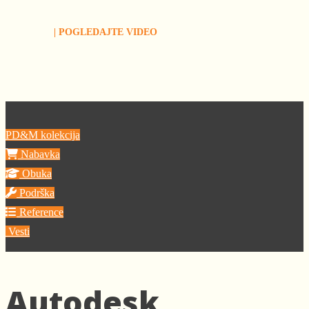
| POGLEDAJTE VIDEO
PD&M kolekcija
Nabavka
Obuka
Podrška
Reference
Vesti
Autodesk