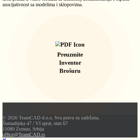
asocijativnost sa modelima i sklopovima.
Preuzmite
Inventor
Brošuru
© 2026 TeamCAD d.o.o. Sva prava su zadržana.
Šumadijska 47 / VI sprat, stan 67
11080 Zemun, Srbija
office@TeamCAD.rs