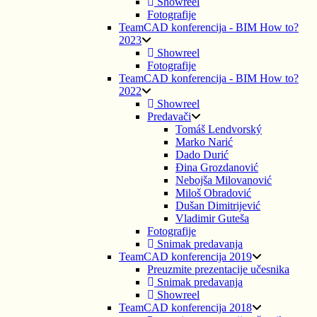
Showreel
Fotografije
TeamCAD konferencija - BIM How to?
2023
Showreel
Fotografije
TeamCAD konferencija - BIM How to?
2022
Showreel
Predavači
Tomáš Lendvorský
Marko Narić
Dado Durić
Đina Grozdanović
Nebojša Milovanović
Miloš Obradović
Dušan Dimitrijević
Vladimir Guteša
Fotografije
Snimak predavanja
TeamCAD konferencija 2019
Preuzmite prezentacije učesnika
Snimak predavanja
Showreel
TeamCAD konferencija 2018