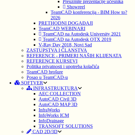
Preuzmite prezentacije učesnika
Showreel
TeamCAD konferencija - BIM How to?
2026
PRETHODNI DOGAĐAJI
TeamCAD WEBINARI
TeamCAD na Autodesk University 2021
TeamCAD na Autodesk OTX 2019
V-Ray Day 2018, Novi Sad
ZASTUPSTVA I ČLANSTVA
REFERENCE - PRIMERI NAŠIH KLIJENATA
REFERENCE KURSEVI
Politika privatnosti i upotreba kolačića
TeamCAD brošure
Posao u TeamCAD-u
SOFTVER
INFRASTRUKTURA
AEC COLLECTION
AutoCAD Civil 3D
AutoCAD MAP 3D
InfraWorks
InfoWorks ICM
InfoDrainage
TRANSOFT SOLUTIONS
CAD 2D/3D