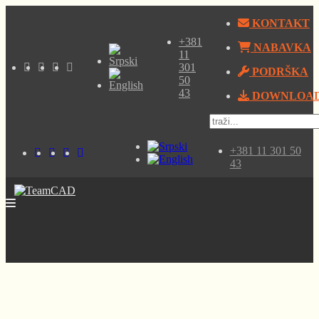
KONTAKT
+381
NABAVKA
11
301
PODRŠKA
50
43
DOWNLOA
+381 11 301 50
43