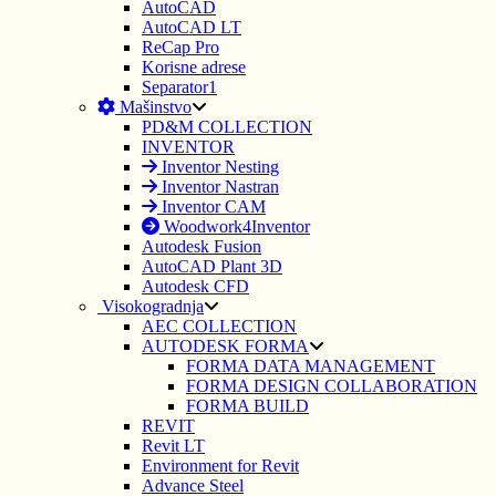
AutoCAD
AutoCAD LT
ReCap Pro
Korisne adrese
Separator1
Mašinstvo
PD&M COLLECTION
INVENTOR
Inventor Nesting
Inventor Nastran
Inventor CAM
Woodwork4Inventor
Autodesk Fusion
AutoCAD Plant 3D
Autodesk CFD
Visokogradnja
AEC COLLECTION
AUTODESK FORMA
FORMA DATA MANAGEMENT
FORMA DESIGN COLLABORATION
FORMA BUILD
REVIT
Revit LT
Environment for Revit
Advance Steel