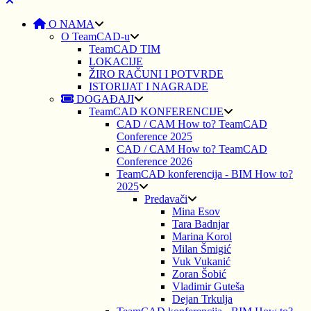
O NAMA
O TeamCAD-u
TeamCAD TIM
LOKACIJE
ŽIRO RAČUNI I POTVRDE
ISTORIJAT I NAGRADE
DOGAĐAJI
TeamCAD KONFERENCIJE
CAD / CAM How to? TeamCAD
Conference 2025
CAD / CAM How to? TeamCAD
Conference 2026
TeamCAD konferencija - BIM How to?
2025
Predavači
Mina Esov
Tara Badnjar
Marina Korol
Milan Šmigić
Vuk Vukanić
Zoran Šobić
Vladimir Guteša
Dejan Trkulja