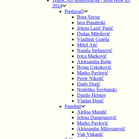
TeamCAD konferencija - BIM How to?
2024
Predavači
Bora Yavuz
Igor Pupaleski
Jelena Lazić Panić
Dušan Milošević
Vladimir Guteša
Miloš Atić
Nataša Stefanović
Ivica Marković
Aleksandra Bajin
Bojan Uskoković
Marko Pavlović
Pavle Nikolić
Dado Durić
Nedeljko Šovljanski
Danilo Hristov
Vladan Đurić
Panelisti
Aleksa Mandić
Jelena Damnjanović
Marko Pavlović
Aleksandar Milovanović
Vuk Vukanić