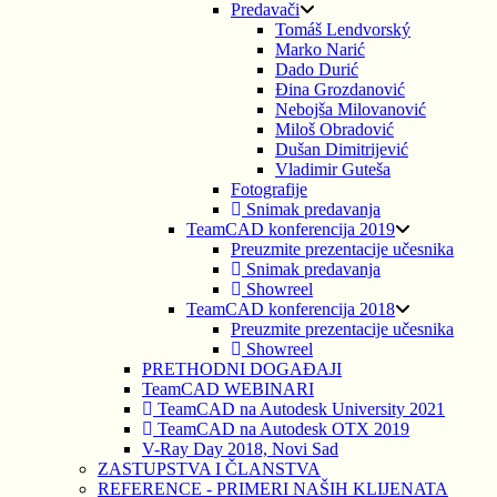
Predavači
Tomáš Lendvorský
Marko Narić
Dado Durić
Đina Grozdanović
Nebojša Milovanović
Miloš Obradović
Dušan Dimitrijević
Vladimir Guteša
Fotografije
Snimak predavanja
TeamCAD konferencija 2019
Preuzmite prezentacije učesnika
Snimak predavanja
Showreel
TeamCAD konferencija 2018
Preuzmite prezentacije učesnika
Showreel
PRETHODNI DOGAĐAJI
TeamCAD WEBINARI
TeamCAD na Autodesk University 2021
TeamCAD na Autodesk OTX 2019
V-Ray Day 2018, Novi Sad
ZASTUPSTVA I ČLANSTVA
REFERENCE - PRIMERI NAŠIH KLIJENATA