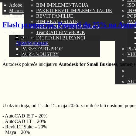
Adobe
BIM IMPLEMENTACIJA
ISO
Microsoft
PAKETI REVIT IMPLEMENTACIJE
IN
ChaosGROUP
REVIT FAMILIJE
PORT
Corona Renderer
BIM REAL ESTATE
PAM
Flash promocija: Popusti do 25% na Autod
Unity
XELLA BIM WEB KATALOG
Passuite
TeamCAD BIM eBOOK
Hristina Antić
PASS/HYDROSYSTEM
DIGITALNI BLIZANCI
Aktuelni popusti
PASS/EQUIP
11 Maj 2026
PASS/START-PROF
PLA
11 Maj 2026
PASS/INDUSTRY
VI
Vega
Autodesk pokreće inicijativu
Autodesk for Small Business
, namenje
AU
U okviru toga, od 11. do 15. maja 2026. za njih će biti dostupni pop
- AutoCAD IST – 20%
- AutoCAD LT – 20%
- Revit LT Suite – 20%
- Maya – 20%