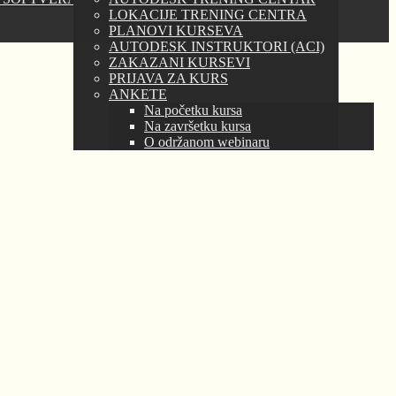
LOKACIJE TRENING CENTRA
PLANOVI KURSEVA
AUTODESK INSTRUKTORI (ACI)
ZAKAZANI KURSEVI
PRIJAVA ZA KURS
ANKETE
Na početku kursa
Na završetku kursa
O održanom webinaru