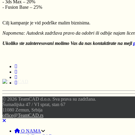
- 3ds Max – 20%
- Fusion Base – 25%
Cilj kampanje je vid podrške malim biznisima.
Napomena: Autodesk zadržava pravo da odobri ili odbije najam licen
Ukoliko ste zainteresovani molimo Vas da nas kontaktirate na mejl
© 2026 TeamCAD d.o.o. Sva prava su zadržana.
Šumadijska 47 / VI sprat, stan 67
11080 Zemun, Srbija
office@TeamCAD.rs
O NAMA