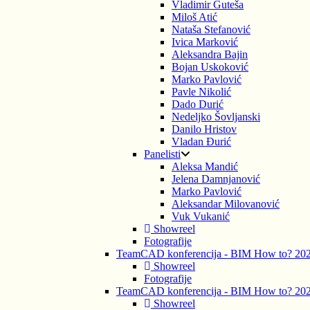
Vladimir Guteša
Miloš Atić
Nataša Stefanović
Ivica Marković
Aleksandra Bajin
Bojan Uskoković
Marko Pavlović
Pavle Nikolić
Dado Durić
Nedeljko Šovljanski
Danilo Hristov
Vladan Đurić
Panelisti
Aleksa Mandić
Jelena Damnjanović
Marko Pavlović
Aleksandar Milovanović
Vuk Vukanić
Showreel
Fotografije
TeamCAD konferencija - BIM How to? 20
Showreel
Fotografije
TeamCAD konferencija - BIM How to? 20
Showreel