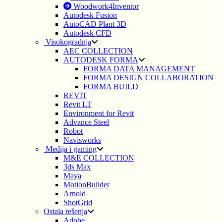
Woodwork4Inventor
Autodesk Fusion
AutoCAD Plant 3D
Autodesk CFD
Visokogradnja
AEC COLLECTION
AUTODESK FORMA
FORMA DATA MANAGEMENT
FORMA DESIGN COLLABORATION
FORMA BUILD
REVIT
Revit LT
Environment for Revit
Advance Steel
Robot
Navisworks
Medija i gaming
M&E COLLECTION
3ds Max
Maya
MotionBuilder
Arnold
ShotGrid
Ostala rešenja
Adobe