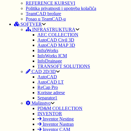
REFERENCE KURSEVI
Politika privatnosti i upotreba kolačića
TeamCAD brošure
Posao u TeamCAD-u
SOFTVER
INFRASTRUKTURA
AEC COLLECTION
AutoCAD Civil 3D
AutoCAD MAP 3D
InfraWorks
InfoWorks ICM
InfoDrainage
TRANSOFT SOLUTIONS
CAD 2D/3D
AutoCAD
AutoCAD LT
ReCap Pro
Korisne adrese
Separator1
Mašinstvo
PD&M COLLECTION
INVENTOR
Inventor Nesting
Inventor Nastran
Inventor CAM