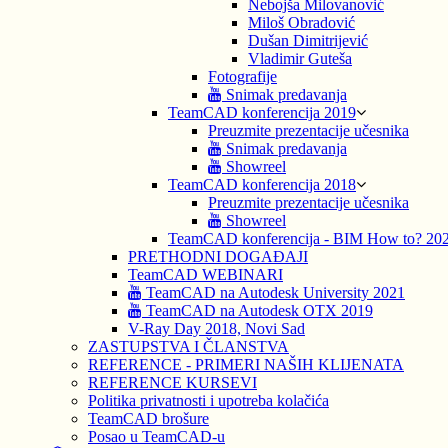
Nebojša Milovanović
Miloš Obradović
Dušan Dimitrijević
Vladimir Guteša
Fotografije
Snimak predavanja
TeamCAD konferencija 2019
Preuzmite prezentacije učesnika
Snimak predavanja
Showreel
TeamCAD konferencija 2018
Preuzmite prezentacije učesnika
Showreel
TeamCAD konferencija - BIM How to? 20
PRETHODNI DOGAĐAJI
TeamCAD WEBINARI
TeamCAD na Autodesk University 2021
TeamCAD na Autodesk OTX 2019
V-Ray Day 2018, Novi Sad
ZASTUPSTVA I ČLANSTVA
REFERENCE - PRIMERI NAŠIH KLIJENATA
REFERENCE KURSEVI
Politika privatnosti i upotreba kolačića
TeamCAD brošure
Posao u TeamCAD-u