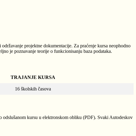
 održavanje projektne dokumentacije. Za praćenje kursa neophodno
no je poznavanje teorije o funkcionisanju baza podataka.
TRAJANJE KURSA
16 školskih časova
desk o odslušanom kursu u elektronskom obliku (PDF). Svaki Autodeskov