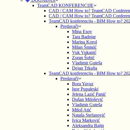
DOGAĐAJI
TeamCAD KONFERENCIJE
CAD / CAM How to? TeamCAD Conferen
CAD / CAM How to? TeamCAD Conferen
TeamCAD konferencija - BIM How to? 20
Predavači
Mina Esov
Tara Badnjar
Marina Korol
Milan Šmigić
Vuk Vukanić
Zoran Šobić
Vladimir Guteša
Dejan Trkulja
TeamCAD konferencija - BIM How to? 20
Predavači
Bora Yavuz
Igor Pupaleski
Jelena Lazić Panić
Dušan Milošević
Vladimir Guteša
Miloš Atić
Nataša Stefanović
Ivica Marković
Aleksandra Bajin