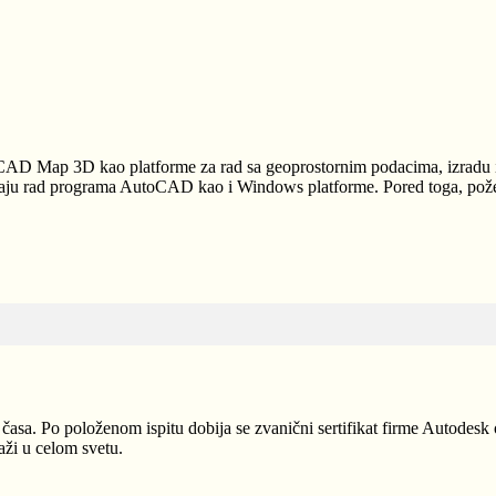
AD Map 3D kao platforme za rad sa geoprostornim podacima, izradu i
ju rad programa AutoCAD kao i Windows platforme. Pored toga, poželj
ska časa. Po položenom ispitu dobija se zvanični sertifikat firme Auto
aži u celom svetu.