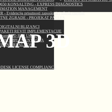
19650 KONSALTING - EXPRESS DIAGNOSTICS
RMATION MANAGEMENT
 - Evidencija prisutnosti zaposlenih i ušteda energije
TNE ZGRADE - PROJEKAT PAVLES
DIGITALNI BLIZANCI
PAKETI REVIT IMPLEMENTACIJE
MAP 3D
TeamCAD BIM Usluge
T 3D IMPLEMENTACIJA
UELNA REALNOST
DESK LICENSE COMPLIANCE