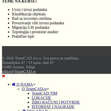
TEME NA KURSU:
Uvoz i izvoz podataka
Klasifikacija objekata
Rad sa izvornim crtežima
Povezivanje više izvora podataka
Migracija GIS podataka
Topologija i prostorne analize
Praktičan ispit
© 2026 TeamCAD d.o.o. Sva prava su zadržana.
Šumadijska 47 / VI sprat, stan 67
11080 Zemun, Srbija
office@TeamCAD.rs
O NAMA
O TeamCAD-u
TeamCAD TIM
LOKACIJE
ŽIRO RAČUNI I POTVRDE
ISTORIJAT I NAGRADE