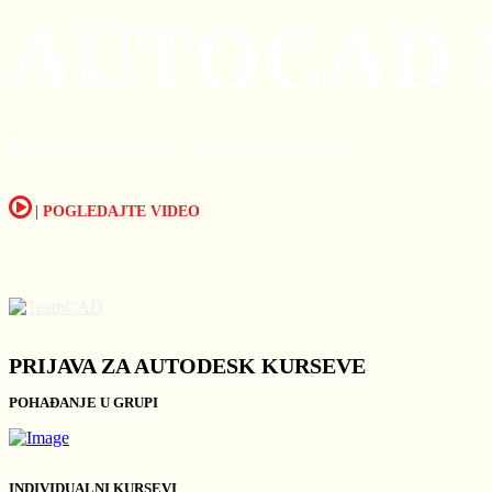
AUTOCAD 
TeamCAD kurs - napredni nivo
| POGLEDAJTE VIDEO
PRIJAVA ZA AUTODESK KURSEVE
POHAĐANJE U GRUPI
INDIVIDUALNI KURSEVI