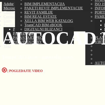
Adobe
BIM IMPLEMENTACIJA
ISO 
Microsoft
PAKETI REVIT IMPLEMENTACIJE
INFO
ChaosGROUP
REVIT FAMILIJE
PORTIR
Corona Renderer
BIM REAL ESTATE
PAME
Unity
XELLA BIM WEB KATALOG
Passuite
TeamCAD BIM eBOOK
PASS/HYDROSYSTEM
DIGITALNI BLIZANCI
AUTOCAD 
PASS/EQUIP
PASS/START-PROF
PLAN
PASS/INDUSTRY
VIRT
Vega
TeamCAD kurs - napredni nivo
AUTO
| POGLEDAJTE VIDEO