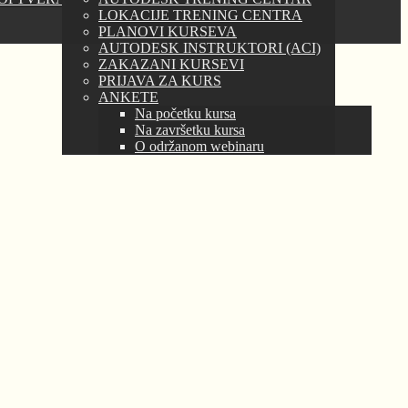
LOKACIJE TRENING CENTRA
PLANOVI KURSEVA
AUTODESK INSTRUKTORI (ACI)
ZAKAZANI KURSEVI
PRIJAVA ZA KURS
ANKETE
Na početku kursa
Na završetku kursa
O održanom webinaru