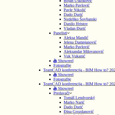
Bojan Uskoković
Marko Pavlović
Pavle Nikolić
Dado Durić
Nedeljko Šovljanski
Danilo Hristov
Vladan Đurić
Panelisti
Aleksa Mandić
Jelena Damnjanović
Marko Pavlović
Aleksandar Milovanović
Vuk Vukanić
Showreel
Fotografije
TeamCAD konferencija - BIM How to? 20
Showreel
Fotografije
TeamCAD konferencija - BIM How to? 20
Showreel
Predavači
Tomáš Lendvorský
Marko Narić
Dado Durić
Đina Grozdanović