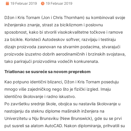
19 Februar 2019
19 Februar 2019
Džon i Kris Tornam (Jon i Chris Thornham) su kombinovali svoje
inženjersko znanje, strast za biciklizmom i poslovnu
sposobnost, kako bi stvorili visokokvalitetne točkove i ramove
za bicikle. Koristeći Autodeskov softver, razvijaju i testiraju
dizajn proizvoda zasnovan na stvarnim podacima, stvarajući
proizvode izuzetno dobrih aerodinamičnih i brzinskih svojstava,
tako parirajući proizvodima vodećih konkurenata.
Triatlonac se susreće sa novom preprekom
Kao potpuno identični blizanci, Džon i Kris Tornam poseduju
mnogo više zajedničkog nego što je fizički izgled. Imaju
identično školovanje i radno iskustvo.
Po završetku srednje škole, obojica su nastavila školovanje u
nastojanju da steknu diplome mašinskih inženjera na
Univerzitetu u Nju Brunsviku (New Brunswick), gde su se prvi
put susreli sa alatom AutoCAD. Nakon diplomiranja, prihvatili su