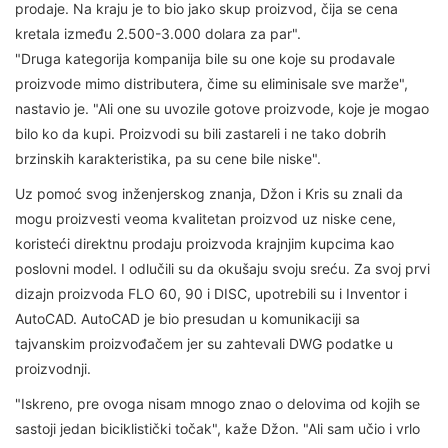
prodaje. Na kraju je to bio jako skup proizvod, čija se cena
kretala između 2.500-3.000 dolara za par".
"Druga kategorija kompanija bile su one koje su prodavale
proizvode mimo distributera, čime su eliminisale sve marže",
nastavio je. "Ali one su uvozile gotove proizvode, koje je mogao
bilo ko da kupi. Proizvodi su bili zastareli i ne tako dobrih
brzinskih karakteristika, pa su cene bile niske".
Uz pomoć svog inženjerskog znanja, Džon i Kris su znali da
mogu proizvesti veoma kvalitetan proizvod uz niske cene,
koristeći direktnu prodaju proizvoda krajnjim kupcima kao
poslovni model. I odlučili su da okušaju svoju sreću. Za svoj prvi
dizajn proizvoda FLO 60, 90 i DISC, upotrebili su i Inventor i
AutoCAD. AutoCAD je bio presudan u komunikaciji sa
tajvanskim proizvođačem jer su zahtevali DWG podatke u
proizvodnji.
"Iskreno, pre ovoga nisam mnogo znao o delovima od kojih se
sastoji jedan biciklistički točak", kaže Džon. "Ali sam učio i vrlo