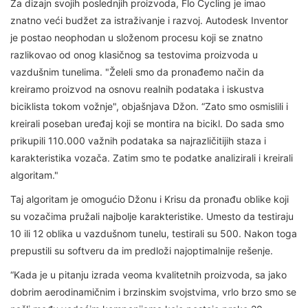
Za dizajn svojih poslednjih proizvoda, Flo Cycling je imao
znatno veći budžet za istraživanje i razvoj. Autodesk Inventor
je postao neophodan u složenom procesu koji se znatno
razlikovao od onog klasičnog sa testovima proizvoda u
vazdušnim tunelima. "Želeli smo da pronađemo način da
kreiramo proizvod na osnovu realnih podataka i iskustva
biciklista tokom vožnje", objašnjava Džon. “Zato smo osmislili i
kreirali poseban uređaj koji se montira na bicikl. Do sada smo
prikupili 110.000 važnih podataka sa najrazličitijih staza i
karakteristika vozača. Zatim smo te podatke analizirali i kreirali
algoritam."
Taj algoritam je omogućio Džonu i Krisu da pronađu oblike koji
su vozačima pružali najbolje karakteristike. Umesto da testiraju
10 ili 12 oblika u vazdušnom tunelu, testirali su 500. Nakon toga
prepustili su softveru da im predloži najoptimalnije rešenje.
“Kada je u pitanju izrada veoma kvalitetnih proizvoda, sa jako
dobrim aerodinamičnim i brzinskim svojstvima, vrlo brzo smo se