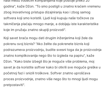
našli među vodećim kompanijama koje postoje preko 20
godina", kaže Džon. “To smo postigli u znatno kraćem vremenu
zbog inovativnog pristupa dizajniranju kao i zbog samog
softvera koji smo koristili. Ljudi koji kupuju naše točkove za
takmičenja plaćaju mnogo manje, a dobijaju iste karakteristike
koje im pružaju znatno skuplji proizvodi".
Koji savet braća mogu dati drugim inženjerima koji žele da
pokrenu svoj biznis? "Ako želite da pokrenete biznis koji
podrazumeva proizvodnju, budite svesni toga da je proizvodnja
znatno komplikovanija nego što to izgleda na papiru", kaže
Džon. "Kako biste izbegli što je moguće više problema, moj
savet je da koristite softver kako bi otkrili sve moguće greške u
početnoj fazi i snizili troškove. Softver znatno uprošćava
proces proizvodnje, znatno više nego što to mnogi ljudi mogu
pretpostaviti".