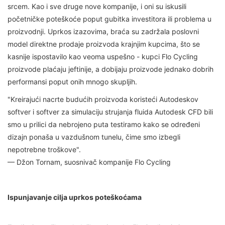
srcem. Kao i sve druge nove kompanije, i oni su iskusili
početničke poteškoće poput gubitka investitora ili problema u
proizvodnji. Uprkos izazovima, braća su zadržala poslovni
model direktne prodaje proizvoda krajnjim kupcima, što se
kasnije ispostavilo kao veoma uspešno - kupci Flo Cycling
proizvode plaćaju jeftinije, a dobijaju proizvode jednako dobrih
performansi poput onih mnogo skupljih.
"Kreirajući nacrte budućih proizvoda koristeći Autodeskov
softver i softver za simulaciju strujanja fluida Autodesk CFD bili
smo u prilici da nebrojeno puta testiramo kako se određeni
dizajn ponaša u vazdušnom tunelu, čime smo izbegli
nepotrebne troškove".
— Džon Tornam, suosnivač kompanije Flo Cycling
Ispunjavanje cilja uprkos poteškoćama