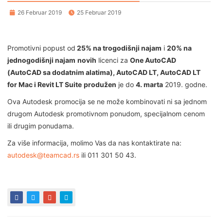
26 Februar 2019
25 Februar 2019
Promotivni popust od
25% na trogodišnji najam
i
20% na
jednogodišnji najam
novih
licenci za
One AutoCAD
(AutoCAD sa dodatnim alatima), AutoCAD LT, AutoCAD LT
for Mac i Revit LT Suite
produžen
je do
4. marta
2019. godne.
Ova Autodesk promocija se ne može kombinovati ni sa jednom
drugom Autodesk promotivnom ponudom, specijalnom cenom
ili drugim ponudama.
Za više informacija, molimo Vas da nas kontaktirate na:
autodesk@teamcad.rs
ili 011 301 50 43.