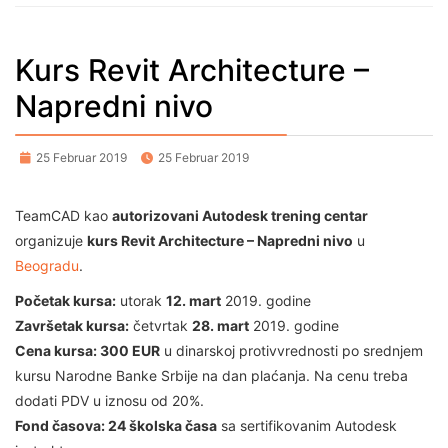
Kurs Revit Architecture –
Napredni nivo
25 Februar 2019
25 Februar 2019
TeamCAD kao
autorizovani Autodesk trening centar
organizuje
kurs Revit Architecture – Napredni nivo
u
Beogradu
.
Početak kursa:
utorak
12. mart
2019. godine
Završetak kursa:
četvrtak
28. mart
2019. godine
Cena kursa: 300 EUR
u dinarskoj protivvrednosti po srednjem
kursu Narodne Banke Srbije na dan plaćanja. Na cenu treba
dodati PDV u iznosu od 20%.
Fond časova: 24 školska časa
sa sertifikovanim Autodesk