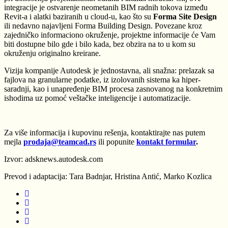
integracije je ostvarenje neometanih BIM radnih tokova između
Revit-a i alatki baziranih u cloud-u, kao što su
Forma Site Design
ili nedavno najavljeni Forma Building Design. Povezane kroz
zajedničko informaciono okruženje, projektne informacije će Vam
biti dostupne bilo gde i bilo kada, bez obzira na to u kom su
okruženju originalno kreirane.
Vizija kompanije Autodesk je jednostavna, ali snažna: prelazak sa
fajlova na granularne podatke, iz izolovanih sistema ka hiper-
saradnji, kao i unapređenje BIM procesa zasnovanog na konkretnim
ishodima uz pomoć veštačke inteligencije i automatizacije.
Za više informacija i kupovinu rešenja, kontaktirajte nas putem
mejla
prodaja@teamcad.rs
ili popunite
kontakt formular
.
Izvor: adsknews.autodesk.com
Prevod i adaptacija: Tara Badnjar, Hristina Antić, Marko Kozlica