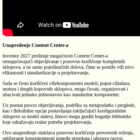
Unapređenje Content Center-a
Inventor 2027 proširuje mogućnosti Content Center-a
omogućavajući objavljivanje i ponovno korišćenje kompletnih
sklopova, a ne samo pojedinačnih delova, čime se postiže viši nivo
efikasnosti i standardizacije u projektovanju.
Sada se često korišćeni višekomponentni modeli, poput cilindara,
motora i drugih kupovnih sklopova, mogu čuvati, organizovati i
ubacivati jednako jednostavno kao standardne komponente.
Uz poznat proces objavljivanja, podršku za metapodatke i preglede,
kao i fleksibilne opcije postavljanja (uključujući konfigurabilne
sklopove sa model states), timovi mogu graditi bogatije biblioteke
koje odražavaju realne potrebe projektovanja.
Ovo unapređenje olakšava ponovno korišćenje proverenih rešenja,
održavanje konzistentnosti između projekata i ubrzava razvoj.