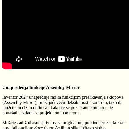
Unapređenja funkcije Assembly Mirror
Inventor 2027 unapređuje rad sa funkcijom preslikavanja sklopova
(Assembly Mirror), pružajući veću fleksibilnost i kontrolu, tako da
možete precizno definisati kako će se preslikane komponente
ponašati u skladu sa projektnom namerom.
Možete zadržati asocijativnost sa originalom, prekinuti vezu, kreirati
novi fajl opcijom
Save Copy As
ili preslikati čitavo stablo