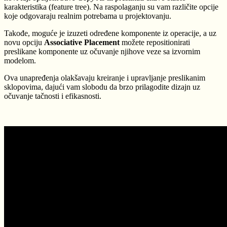
karakteristika (feature tree). Na raspolaganju su vam različite opcije
koje odgovaraju realnim potrebama u projektovanju.
Takođe, moguće je izuzeti određene komponente iz operacije, a uz
novu opciju
Associative Placement
možete repositionirati
preslikane komponente uz očuvanje njihove veze sa izvornim
modelom.
Ova unapređenja olakšavaju kreiranje i upravljanje preslikanim
sklopovima, dajući vam slobodu da brzo prilagodite dizajn uz
očuvanje tačnosti i efikasnosti.