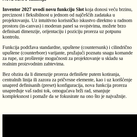
Inventor 2027 uvodi novu funkciju Slot
koja donosi veću brzinu,
preciznost i fleksibilnost u jednom od najčešćih zadataka u
projektovanju. Uz intuitivno korisničko iskustvo direktno u radnom
prostoru (in-canvas) i moderan panel sa svojstvima, možete brzo
definisati dimenzije, orijentaciju i poziciju proreza uz potpunu
kontrolu.
Funkcija podržava standardne, upuštene (countersunk) i cilindrično
upuštene (counterbore) varijante, pružajući poznatu snagu komande
za rupe, uz proširenje mogućnosti za projektovanje u skladu sa
realnim proizvodnim zahtevima.
Bez obzira da li dimenzije proreza definišete putem kotiranja,
centralnih linija ili zazora za pričvrsne elemente, kao i uz korišćenje
unapred definisanih (preset) konfiguracija, nova funkcija proreza
unapređuje vaš radni tok, omogućava brži rad, smanjuje
kompleksnost i pomaže da se fokusirate na ono što je najvažnije.