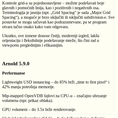
Kontrole grid-a su pojednostavljene – možete podešavati boje
glavnih i pomoćnih linija, kao i pozitivnih i negativnih osa.
Terminologija je jasnija (npr. „Grid Spacing“ je sada „Major Grid
Spacing“), a moguće je brzo uključiti ili isključiti subdivision-e. Sve
postavke se mogu sačuvati kao podrazumevane, pa se program
otvara tačno onako kako vam odgovara.
Ukratko, ove izmene donose čistiji, moderniji izgled, lakšu
orijentaciju i fleksibilnije podešavanje mreže, što čini rad u
viewportu preglednijim i efikasnijim.
Arnold 5.9.0
Performanse
Lightweight USD instancing – do 85% brži „time to first pixel“ i
42% manja potrošnja memorije.
Mip-mapped OpenVDB fajlovi na CPU-u – značajno ubrzanje
volumena (npr. prikaz oblaka).
GPU volumeni – do 3.5x brže renderovanje.