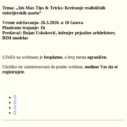
Tema: „3ds Max Tips & Tricks: Kreiranje realističnih
enterijerskih asseta“
Vreme održavanja: 26.3.2026. u 10 časova
Planirano trajanje: 1h
Predava
č
: Bojan Uskoković, inženjer pejzažne arhitekture,
BIM modelar
Učešće na webinaru je
besplatno
, a broj mesta
ograničen
.
Ukoliko ste zainteresovani da pratite webinar,
molimo Vas da se
registrujete
.