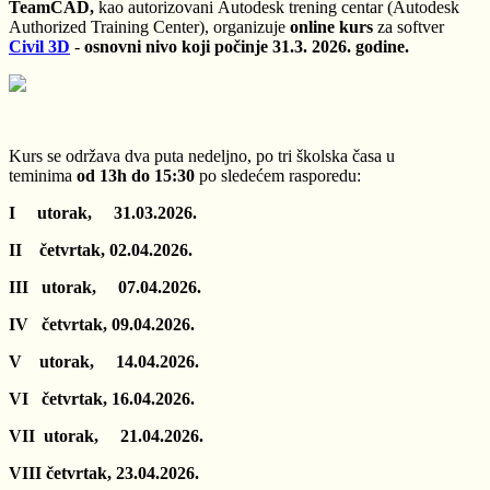
TeamCAD,
kao autorizovani Autodesk trening centar (Autodesk
Authorized Training Center),
organizuje
online kurs
za softver
Civil 3D
-
osno
vni nivo koji počinje 31.3. 2026. godine.
Kurs se održava dva puta nedeljno, po tri školska časa u
teminima
od 13h do 15:30
po sledećem rasporedu:
I utorak, 31.03.2026.
II četvrtak, 02.04.2026.
III utorak, 07.04.2026.
IV četvrtak, 09.04.2026.
V utorak, 14.04.2026.
VI četvrtak, 16.04.2026.
VII utorak, 21.04.2026.
VIII četvrtak, 23.04.2026.