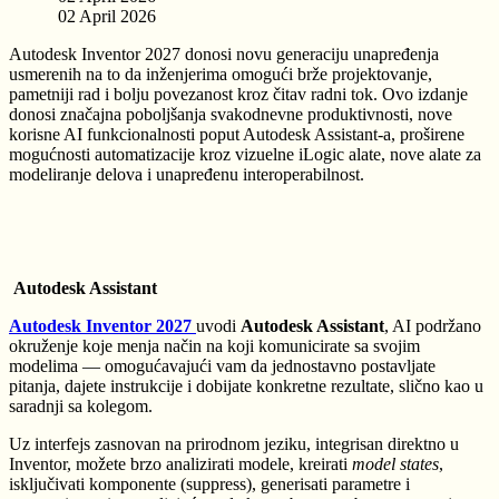
02 April 2026
Autodesk Inventor 2027 donosi novu generaciju unapređenja
usmerenih na to da inženjerima omogući brže projektovanje,
pametniji rad i bolju povezanost kroz čitav radni tok. Ovo izdanje
donosi značajna poboljšanja svakodnevne produktivnosti, nove
korisne AI funkcionalnosti poput Autodesk Assistant-a, proširene
mogućnosti automatizacije kroz vizuelne iLogic alate, nove alate za
modeliranje delova i unapređenu interoperabilnost.
Autodesk Assistant
Autodesk Inventor 2027
uvodi
Autodesk Assistant
, AI podržano
okruženje koje menja način na koji komunicirate sa svojim
modelima — omogućavajući vam da jednostavno postavljate
pitanja, dajete instrukcije i dobijate konkretne rezultate, slično kao u
saradnji sa kolegom.
Uz interfejs zasnovan na prirodnom jeziku, integrisan direktno u
Inventor, možete brzo analizirati modele, kreirati
model states
,
isključivati komponente (suppress), generisati parametre i