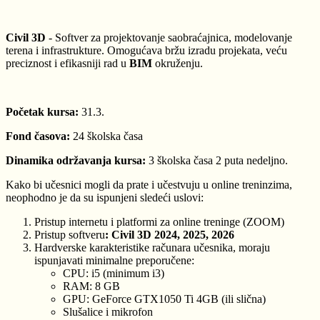
Civil 3D
- Softver za projektovanje saobraćajnica, modelovanje
terena i infrastrukture. Omogućava bržu izradu projekata, veću
preciznost i efikasniji rad u
BIM
okruženju.
Početak kursa:
31.3.
Fond časova:
24 školska časa
Dinamika održavanja kursa:
3 školska časa 2 puta nedeljno.
Kako bi učesnici mogli da prate i učestvuju u online treninzima,
neophodno je da su ispunjeni sledeći uslovi:
Pristup internetu i platformi za online treninge (ZOOM)
Pristup softveru
: Civil 3D 2024, 2025, 2026
Hardverske karakteristike računara učesnika, moraju
ispunjavati minimalne preporučene:
CPU: i5 (minimum i3)
RAM: 8 GB
GPU: GeForce GTX1050 Ti 4GB (ili slična)
Slušalice i mikrofon