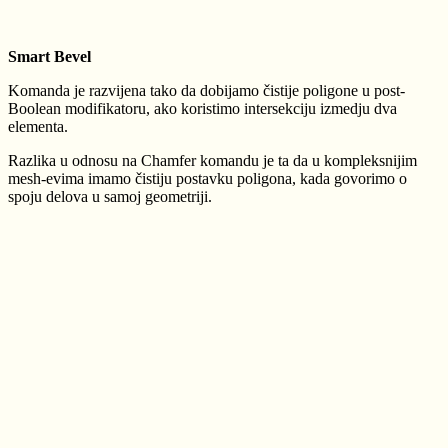
Smart Bevel
Komanda je razvijena tako da dobijamo čistije poligone u post-
Boolean modifikatoru, ako koristimo intersekciju izmedju dva
elementa.
Razlika u odnosu na Chamfer komandu je ta da u kompleksnijim
mesh-evima imamo čistiju postavku poligona, kada govorimo o
spoju delova u samoj geometriji.