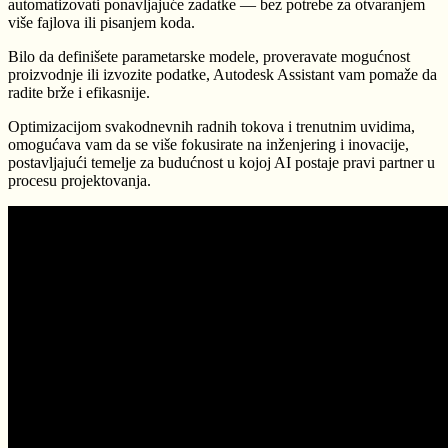
automatizovati ponavljajuće zadatke — bez potrebe za otvaranjem
više fajlova ili pisanjem koda.
Bilo da definišete parametarske modele, proveravate mogućnost
proizvodnje ili izvozite podatke, Autodesk Assistant vam pomaže da
radite brže i efikasnije.
Optimizacijom svakodnevnih radnih tokova i trenutnim uvidima,
omogućava vam da se više fokusirate na inženjering i inovacije,
postavljajući temelje za budućnost u kojoj AI postaje pravi partner u
procesu projektovanja.