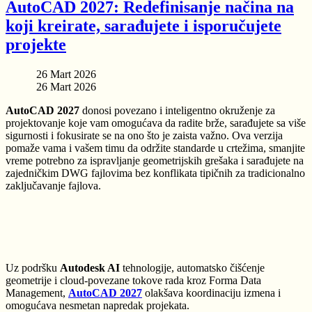
AutoCAD 2027: Redefinisanje načina na
koji kreirate, sarađujete i isporučujete
projekte
26 Mart 2026
26 Mart 2026
AutoCAD 2027
donosi povezano i inteligentno okruženje za
projektovanje koje vam omogućava da radite brže, sarađujete sa više
sigurnosti i fokusirate se na ono što je zaista važno. Ova verzija
pomaže vama i vašem timu da održite standarde u crtežima, smanjite
vreme potrebno za ispravljanje geometrijskih grešaka i sarađujete na
zajedničkim DWG fajlovima bez konflikata tipičnih za tradicionalno
zaključavanje fajlova.
Uz podršku
Autodesk AI
tehnologije, automatsko čišćenje
geometrije i cloud-povezane tokove rada kroz Forma Data
Management,
AutoCAD 2027
olakšava koordinaciju izmena i
omogućava nesmetan napredak projekata.