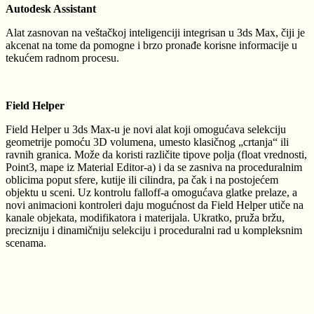
Autodesk Assistant
Alat zasnovan na veštačkoj inteligenciji integrisan u 3ds Max, čiji je
akcenat na tome da pomogne i brzo pronađe korisne informacije u
tekućem radnom procesu.
Field Helper
Field Helper u 3ds Max-u je novi alat koji omogućava selekciju
geometrije pomoću 3D volumena, umesto klasičnog „crtanja“ ili
ravnih granica. Može da koristi različite tipove polja (float vrednosti,
Point3, mape iz Material Editor-a) i da se zasniva na proceduralnim
oblicima poput sfere, kutije ili cilindra, pa čak i na postojećem
objektu u sceni. Uz kontrolu falloff-a omogućava glatke prelaze, a
novi animacioni kontroleri daju mogućnost da Field Helper utiče na
kanale objekata, modifikatora i materijala. Ukratko, pruža bržu,
precizniju i dinamičniju selekciju i proceduralni rad u kompleksnim
scenama.