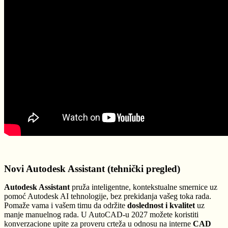
Novi Autodesk Assistant (tehnički pregled)
Autodesk Assistant
pruža inteligentne, kontekstualne smernice uz
pomoć Autodesk AI tehnologije, bez prekidanja vašeg toka rada.
Pomaže vama i vašem timu da održite
doslednost i kvalitet
uz
manje manuelnog rada. U AutoCAD-u 2027 možete koristiti
konverzacione upite za proveru crteža u odnosu na interne
CAD