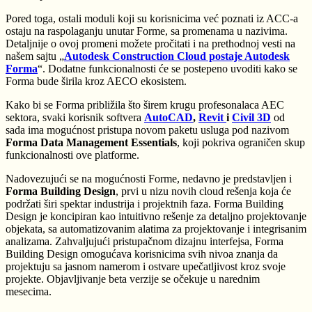
Pored toga, ostali moduli koji su korisnicima već poznati iz ACC-a
ostaju na raspolaganju unutar Forme, sa promenama u nazivima.
Detaljnije o ovoj promeni možete pročitati i na prethodnoj vesti na
našem sajtu „
Autodesk Construction Cloud postaje Autodesk
Forma
“. Dodatne funkcionalnosti će se postepeno uvoditi kako se
Forma bude širila kroz AECO ekosistem.
Kako bi se Forma približila što širem krugu profesonalaca AEC
sektora, svaki korisnik softvera
AutoCAD
,
Revit
i
Civil 3D
od
sada ima mogućnost pristupa novom paketu usluga pod nazivom
Forma Data Management Essentials
, koji pokriva ograničen skup
funkcionalnosti ove platforme.
Nadovezujući se na mogućnosti Forme, nedavno je predstavljen i
Forma Building Design
, prvi u nizu novih cloud rešenja koja će
podržati širi spektar industrija i projektnih faza. Forma Building
Design je koncipiran kao intuitivno rešenje za detaljno projektovanje
objekata, sa automatizovanim alatima za projektovanje i integrisanim
analizama. Zahvaljujući pristupačnom dizajnu interfejsa, Forma
Building Design omogućava korisnicima svih nivoa znanja da
projektuju sa jasnom namerom i ostvare upečatljivost kroz svoje
projekte. Objavljivanje beta verzije se očekuje u narednim
mesecima.