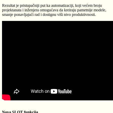
Rezultat je pristupačniji put ka automatizaciji, koji većem broju
projektanata i inženjera omogućava da kreiraju pametnije modele,
smanje ponavljajući rad i dostignu viši nivo produktivnosti.
Nova SLOT funkcija