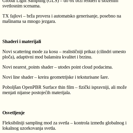
Global Light Sampling (GLS) – do 6x brži renderi u složenim
svetlosnim scenama.
TX fajlovi – brža provera i automatsko generisanje, posebno na
mašinama sa mnogo jezgara.
Shaderi i materijali
Novi scattering mode za kosu – realističniji prikaz (cilindri umesto
ploča), adaptivni mod balansira kvalitet i brzinu.
Novi nearest_points shader – utodes point cloud podacima.
Novi line shader – kreira geometrijske i teksturisane šare.
Poboljšan OpenPBR Surface thin film – fizički ispravniji, ali može
menjati nijanse postojećih materijala.
Osvetljenje
Fleksibilniji sampling mod za svetla – kontrola između globalnog i
lokalnog uzorkovanja svetla.