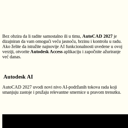
Bez obzira da li radite samostalno ili u timu,
AutoCAD 2027
je
dizajniran da vam omogući veću jasnoću, brzinu i kontrolu u radu.
Ako želite da istražite najnovije AI funkcionalnosti uvedene u ovoj
verziji, otvorite
Autodesk Access
aplikaciju i započnite ažuriranje
već danas.
Autodesk AI
AutoCAD 2027 uvodi novi nivo AI-podržanih tokova rada koji
smanjuju zastoje i pružaju relevantne smernice u pravom trenutku.