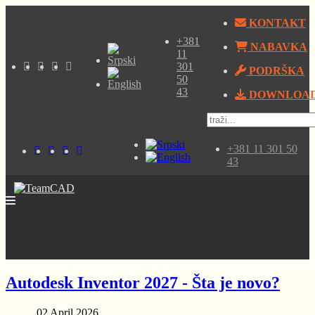
KONTAKT
+381
NABAVKA
11
301
PODRŠKA
50
43
DOWNLOA
+381 11 301 50
43
Autodesk Inventor 2027 - Šta je novo?
02 April 2026