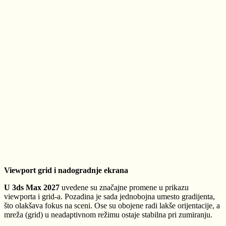
Viewport grid i nadogradnje ekrana
U 3ds Max 2027
uvedene su značajne promene u prikazu
viewporta i grid-a. Pozadina je sada jednobojna umesto gradijenta,
što olakšava fokus na sceni. Ose su obojene radi lakše orijentacije, a
mreža (grid) u neadaptivnom režimu ostaje stabilna pri zumiranju.