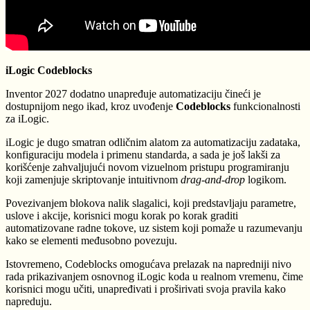
iLogic Codeblocks
Inventor 2027 dodatno unapređuje automatizaciju čineći je
dostupnijom nego ikad, kroz uvođenje
Codeblocks
funkcionalnosti
za iLogic.
iLogic je dugo smatran odličnim alatom za automatizaciju zadataka,
konfiguraciju modela i primenu standarda, a sada je još lakši za
korišćenje zahvaljujući novom vizuelnom pristupu programiranju
koji zamenjuje skriptovanje intuitivnom
drag-and-drop
logikom.
Povezivanjem blokova nalik slagalici, koji predstavljaju parametre,
uslove i akcije, korisnici mogu korak po korak graditi
automatizovane radne tokove, uz sistem koji pomaže u razumevanju
kako se elementi međusobno povezuju.
Istovremeno, Codeblocks omogućava prelazak na napredniji nivo
rada prikazivanjem osnovnog iLogic koda u realnom vremenu, čime
korisnici mogu učiti, unapređivati i proširivati svoja pravila kako
napreduju.