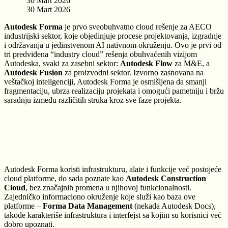
30 Mart 2026
30 Mart 2026
Autodesk Forma
je prvo sveobuhvatno cloud rešenje za AECO
industrijski sektor, koje objedinjuje procese projektovanja, izgradnje
i održavanja u jedinstvenom AI nativnom okruženju. Ovo je prvi od
tri predviđena “industry cloud” rešenja obuhvaćenih vizijom
Autodeska, svaki za zasebni sektor:
Autodesk Flow
za M&E, a
Autodesk Fusion
za proizvodni sektor. Izvorno zasnovana na
veštačkoj inteligenciji, Autodesk Forma je osmišljena da smanji
fragmentaciju, ubrza realizaciju projekata i omogući pametniju i bržu
saradnju između različitih struka kroz sve faze projekta.
Autodesk Forma koristi infrastrukturu, alate i funkcije već postojeće
cloud platforme, do sada poznate kao
Autodesk Construction
Cloud
, bez značajnih promena u njihovoj funkcionalnosti.
Zajedničko informaciono okruženje koje služi kao baza ove
platforme –
Forma Data Management
(nekada Autodesk Docs),
takođe karakteriše infrastruktura i interfejst sa kojim su korisnici već
dobro upoznati.