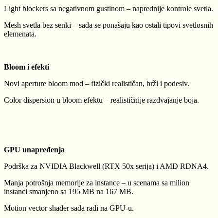
Light blockers sa negativnom gustinom – naprednije kontrole svetla.
Mesh svetla bez senki – sada se ponašaju kao ostali tipovi svetlosnih
elemenata.
Bloom i efekti
Novi aperture bloom mod – fizički realističan, brži i podesiv.
Color dispersion u bloom efektu – realističnije razdvajanje boja.
GPU unapređenja
Podrška za NVIDIA Blackwell (RTX 50x serija) i AMD RDNA4.
Manja potrošnja memorije za instance – u scenama sa milion
instanci smanjeno sa 195 MB na 167 MB.
Motion vector shader sada radi na GPU-u.