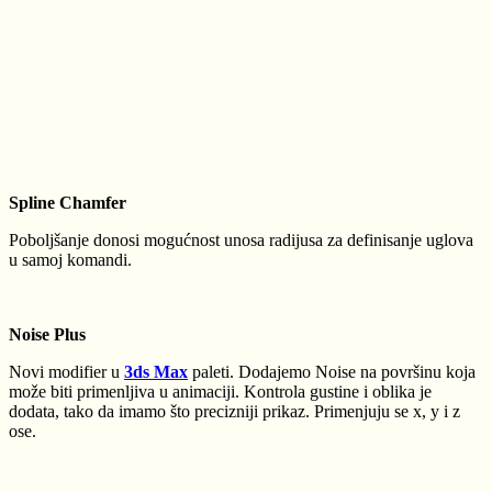
Spline Chamfer
Poboljšanje donosi mogućnost unosa radijusa za definisanje uglova
u samoj komandi.
Noise Plus
Novi modifier u
3ds Max
paleti. Dodajemo Noise na površinu koja
može biti primenljiva u animaciji. Kontrola gustine i oblika je
dodata, tako da imamo što precizniji prikaz. Primenjuju se x, y i z
ose.