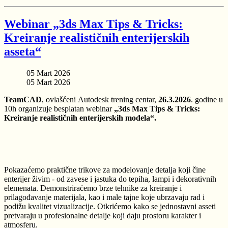
Webinar „3ds Max Tips & Tricks:
Kreiranje realističnih enterijerskih
asseta“
05 Mart 2026
05 Mart 2026
TeamCAD
, ovlašćeni Autodesk trening centar,
26.3.2026
. godine u
10h organizuje besplatan webinar
„3ds Max Tips & Tricks:
Kreiranje realističnih enterijerskih modela“.
Pokazaćemo praktične trikove za modelovanje detalja koji čine
enterijer živim - od zavese i jastuka do tepiha, lampi i dekorativnih
elemenata. Demonstriraćemo brze tehnike za kreiranje i
prilagođavanje materijala, kao i male tajne koje ubrzavaju rad i
podižu kvalitet vizualizacije. Otkrićemo kako se jednostavni asseti
pretvaraju u profesionalne detalje koji daju prostoru karakter i
atmosferu.