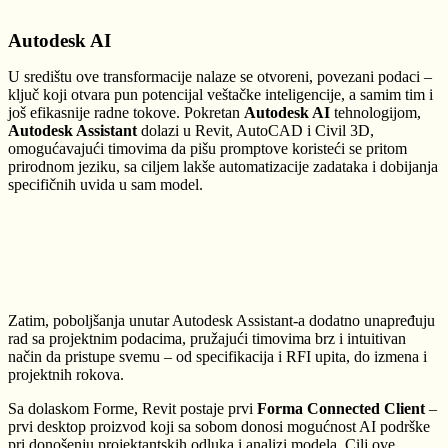
Autodesk AI
U središtu ove transformacije nalaze se otvoreni, povezani podaci –
ključ koji otvara pun potencijal veštačke inteligencije, a samim tim i
još efikasnije radne tokove. Pokretan
Autodesk AI
tehnologijom,
Autodesk Assistant
dolazi u Revit, AutoCAD i Civil 3D,
omogućavajući timovima da pišu promptove koristeći se pritom
prirodnom jeziku, sa ciljem lakše automatizacije zadataka i dobijanja
specifičnih uvida u sam model.
Zatim, poboljšanja unutar Autodesk Assistant-a dodatno unapređuju
rad sa projektnim podacima, pružajući timovima brz i intuitivan
način da pristupe svemu – od specifikacija i RFI upita, do izmena i
projektnih rokova.
Sa dolaskom Forme, Revit postaje prvi
Forma Connected Client
–
prvi desktop proizvod koji sa sobom donosi mogućnost AI podrške
pri donošenju projektantskih odluka i analizi modela. Cilj ove