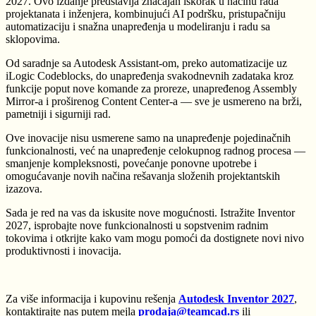
2027. Ovo izdanje predstavlja značajan iskorak u načinu rada
projektanata i inženjera, kombinujući AI podršku, pristupačniju
automatizaciju i snažna unapređenja u modeliranju i radu sa
sklopovima.
Od saradnje sa Autodesk Assistant-om, preko automatizacije uz
iLogic Codeblocks, do unapređenja svakodnevnih zadataka kroz
funkcije poput nove komande za proreze, unapređenog Assembly
Mirror-a i proširenog Content Center-a — sve je usmereno na brži,
pametniji i sigurniji rad.
Ove inovacije nisu usmerene samo na unapređenje pojedinačnih
funkcionalnosti, već na unapređenje celokupnog radnog procesa —
smanjenje kompleksnosti, povećanje ponovne upotrebe i
omogućavanje novih načina rešavanja složenih projektantskih
izazova.
Sada je red na vas da iskusite nove mogućnosti. Istražite Inventor
2027, isprobajte nove funkcionalnosti u sopstvenim radnim
tokovima i otkrijte kako vam mogu pomoći da dostignete novi nivo
produktivnosti i inovacija.
Za više informacija i kupovinu rešenja
Autodesk Inventor 2027
,
kontaktirajte nas putem mejla
prodaja@teamcad.rs
ili