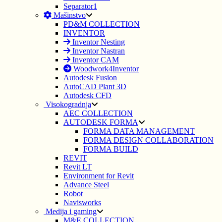
Separator1
Mašinstvo
PD&M COLLECTION
INVENTOR
Inventor Nesting
Inventor Nastran
Inventor CAM
Woodwork4Inventor
Autodesk Fusion
AutoCAD Plant 3D
Autodesk CFD
Visokogradnja
AEC COLLECTION
AUTODESK FORMA
FORMA DATA MANAGEMENT
FORMA DESIGN COLLABORATION
FORMA BUILD
REVIT
Revit LT
Environment for Revit
Advance Steel
Robot
Navisworks
Medija i gaming
M&E COLLECTION