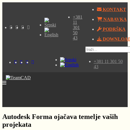
KONTAKT
+381
NABAVKA
11
301
PODRŠKA
50
43
DOWNLOA
+381 11 301 50
43
Autodesk Forma ojačava temelje vaših
projekata