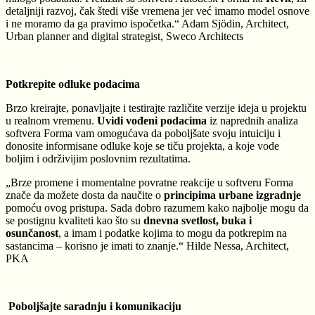
detaljniji razvoj, čak štedi više vremena jer već imamo model osnove
i ne moramo da ga pravimo ispočetka.“ Adam Sjödin, Architect,
Urban planner and digital strategist, Sweco Architects
Potkrepite odluke podacima
Brzo kreirajte, ponavljajte i testirajte različite verzije ideja u projektu
u realnom vremenu.
Uvidi vođeni podacima
iz naprednih analiza
softvera Forma vam omogućava da poboljšate svoju intuiciju i
donosite informisane odluke koje se tiču projekta, a koje vode
boljim i održivijim poslovnim rezultatima.
„Brze promene i momentalne povratne reakcije u softveru Forma
znače da možete dosta da naučite o
principima urbane izgradnje
pomoću ovog pristupa. Sada dobro razumem kako najbolje mogu da
se postignu kvaliteti kao što su
dnevna svetlost, buka i
osunčanost
, a imam i podatke kojima to mogu da potkrepim na
sastancima – korisno je imati to znanje.“ Hilde Nessa, Architect,
PKA
Poboljšajte saradnju i komunikaciju