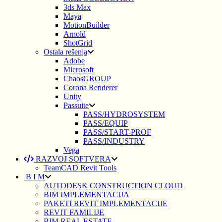
3ds Max
Maya
MotionBuilder
Arnold
ShotGrid
Ostala rešenja
Adobe
Microsoft
ChaosGROUP
Corona Renderer
Unity
Passuite
PASS/HYDROSYSTEM
PASS/EQUIP
PASS/START-PROF
PASS/INDUSTRY
Vega
RAZVOJ SOFTVERA
TeamCAD Revit Tools
B I M
AUTODESK CONSTRUCTION CLOUD
BIM IMPLEMENTACIJA
PAKETI REVIT IMPLEMENTACIJE
REVIT FAMILIJE
BIM REAL ESTATE