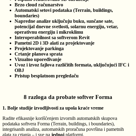
Brzo cloud računarstvo
Automatski setovi podataka (Terrain, buildings,
boundaries)
Napredne analize uključuju buku, sunčane sate,
potencijal dnevne svetlosti, solarnu energiju, vetar,
operativnu energiju i mikroklimu
Interoperabilnost sa softverom Revit
Pametni 2D i 3D alati za projektovanje
Projektovanje parkinga
Crtanje planova sprata
Vizualno upoređivanje
Uvoz i izvoz fajlova različitih formata, uključujući IFC i
OBJ
Pristup besplatnom pregledaču
8 razloga da probate softver Forma
1. Bolje studije izvodljivosti za upola kraće vreme
Radite efikasnije korišćenjem izvornih automatskih skupova
podataka softvera Forma (Terrain, buildings, i boundaries),
integrisanih analiza, automatskih proračuna površina i pametnih
alata za crtanja – i sve na
jednoj
platformi.