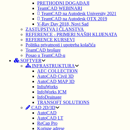
PRETHODNI DOGAĐAJI
TeamCAD WEBINARI
TeamCAD na Autodesk University 2021
TeamCAD na Autodesk OTX 2019
V-Ray Day 2018, Novi Sad
ZASTUPSTVA I ČLANSTVA
REFERENCE - PRIMERI NAŠIH KLIJENATA
REFERENCE KURSEVI
Politika privatnosti i upotreba kolačića
TeamCAD brošure
Posao u TeamCAD-u
SOFTVER
INFRASTRUKTURA
AEC COLLECTION
AutoCAD Civil 3D
AutoCAD MAP 3D
InfraWorks
InfoWorks ICM
InfoDrainage
TRANSOFT SOLUTIONS
CAD 2D/3D
AutoCAD
AutoCAD LT
ReCap Pro
Korisne adrese