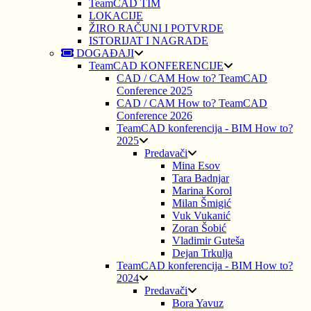
TeamCAD TIM
LOKACIJE
ŽIRO RAČUNI I POTVRDE
ISTORIJAT I NAGRADE
DOGAĐAJI
TeamCAD KONFERENCIJE
CAD / CAM How to? TeamCAD
Conference 2025
CAD / CAM How to? TeamCAD
Conference 2026
TeamCAD konferencija - BIM How to?
2025
Predavači
Mina Esov
Tara Badnjar
Marina Korol
Milan Šmigić
Vuk Vukanić
Zoran Šobić
Vladimir Guteša
Dejan Trkulja
TeamCAD konferencija - BIM How to?
2024
Predavači
Bora Yavuz