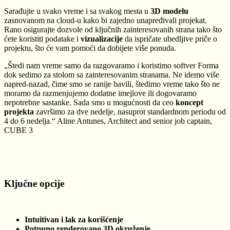
Sarađujte u svako vreme i sa svakog mesta u
3D modelu
zasnovanom na cloud-u kako bi zajedno unapređivali projekat.
Rano osigurajte dozvole od ključnih zainteresovanih strana tako što
ćete koristiti podatake i
vizualizacije
da ispričate ubedljive priče o
projektu, što će vam pomoći da dobijete više ponuda.
„Štedi nam vreme samo da razgovaramo i koristimo softver Forma
dok sedimo za stolom sa zainteresovanim stranama. Ne idemo više
napred-nazad, čime smo se ranije bavili, štedimo vreme tako što ne
moramo da razmenjujemo dodatne imejlove ili dogovaramo
nepotrebne sastanke. Sada smo u mogućnosti da ceo
koncept
projekta
završimo za dve nedelje, nasuprot standardnom periodu od
4 do 6 nedelja.“ Aline Antunes, Architect and senior job captain,
CUBE 3
Ključne opcije
Intuitivan i lak za korišćenje
Potpuno renderovano 3D okruženje