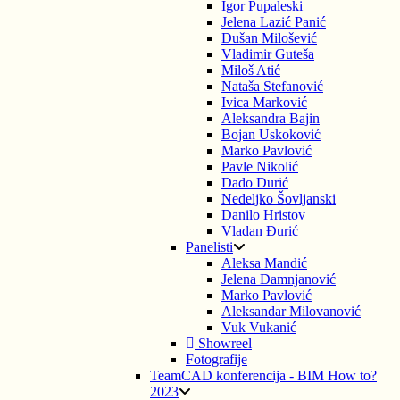
Igor Pupaleski
Jelena Lazić Panić
Dušan Milošević
Vladimir Guteša
Miloš Atić
Nataša Stefanović
Ivica Marković
Aleksandra Bajin
Bojan Uskoković
Marko Pavlović
Pavle Nikolić
Dado Durić
Nedeljko Šovljanski
Danilo Hristov
Vladan Đurić
Panelisti
Aleksa Mandić
Jelena Damnjanović
Marko Pavlović
Aleksandar Milovanović
Vuk Vukanić
Showreel
Fotografije
TeamCAD konferencija - BIM How to?
2023