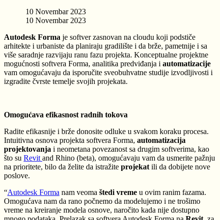
10 Novembar 2023
10 Novembar 2023
Autodesk Forma
je softver zasnovan na cloudu koji podstiče
arhitekte i urbaniste da planiraju gradilište i da brže, pametnije i sa
više saradnje razvijaju ranu fazu projekta. Konceptualne projektne
mogućnosti softvera Forma, analitika predviđanja i
automatizacije
vam omogućavaju da isporučite sveobuhvatne studije izvodljivosti i
izgradite čvrste temelje svojih projekata.
Omogućava efikasnost radnih tokova
Radite efikasnije i brže donosite odluke u svakom koraku procesa.
Intuitivna osnova projekta softvera Forma,
automatizacija
projektovanja
i neometana povezanost sa drugim softverima, kao
što su
Revit
and Rhino (beta), omogućavaju vam da usmerite pažnju
na prioritete, bilo da želite da istražite
projekat
ili da dobijete nove
poslove.
“
Autodesk Forma
nam veoma
štedi vreme
u ovim ranim fazama.
Omogućava nam da rano počnemo da modelujemo i ne trošimo
vreme na kreiranje modela osnove, naročito kada nije dostupno
mnogo podataka. Prelazak sa softvera Autodesk Forma na
Revit
, za