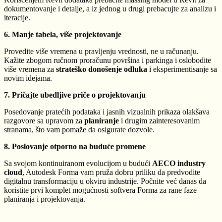
dokumentovanje i detalje, a iz jednog u drugi prebacujte za analizu i
iteracije.
6. Manje tabela, više projektovanje
Provedite više vremena u pravljenju vrednosti, ne u računanju.
Kažite zbogom ručnom proračunu površina i parkinga i oslobodite
više vremena za
strateško donošenje odluka
i eksperimentisanje sa
novim idejama.
7. Pričajte ubedljive priče o projektovanju
Posedovanje pratećih podataka i jasnih vizualnih prikaza olakšava
razgovore sa upravom za
planiranje
i drugim zainteresovanim
stranama, što vam pomaže da osigurate dozvole.
8. Poslovanje otporno na buduće promene
Sa svojom kontinuiranom evolucijom u budući
AECO industry
cloud
, Autodesk Forma vam pruža dobru priliku da predvodite
digitalnu transformaciju u okviru industrije. Počnite već danas da
koristite prvi komplet mogućnosti softvera Forma za rane faze
planiranja i projektovanja.