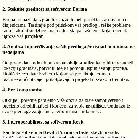
2. Steknite prednost sa softverom Forma
Forma pomaže da izgradite snažan temelj projekta, zasnovan na
činjenicama. Testirajte pod pritiskom vaš predlog i rešite probleme
rano, kako bi ste izbegli naknadna skupa kašnjenja koja mogu da
ugroze vaš
projekat
.
3. Analiza i upoređivanje vaših predloga će trajati minutima, ne
nedeljama
Od prvog dana odmah pristupate obilju
analiza
kako biste razumeli
lokaciju gradilišta, potvrdili ideje i pomogli ispunjavanju propisa.
Dobićete rezultate brzinom kojom se projektuje, odmah
razumevajući uticaje i poboljšavajući projekat u svakom trenutku.
4. Bez kompromisa
Otkrijte i poredite paralelno više opcija da biste samouvereno i
precizno odredili najbolji koncept za svoje
gradilište
. Optimizujte
svoje predloge za gustinu, performanse i udobnost.
5. Interoperabilnost sa softverom Revit
Radite sa softverima
Revit i Forma
da biste izbegli prerade.
Korišćenjem Revit dodataka prebacite massing model u Revit za