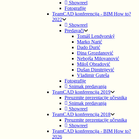
Showreel
Fotografije
TeamCAD konferencija - BIM How to?
2022
Showreel
Predavači
Tomáš Lendvorský
Marko Narić
Dado Durić
Đina Grozdanović
Nebojša Milovanović
Miloš Obradović
Dušan Dimitrijević
Vladimir Guteša
Fotografije
Snimak predavanja
TeamCAD konferencija 2019
Preuzmite prezentacije učesnika
Snimak predavanja
Showreel
TeamCAD konferencija 2018
Preuzmite prezentacije učesnika
Showreel
TeamCAD konferencija - BIM How to?
2026