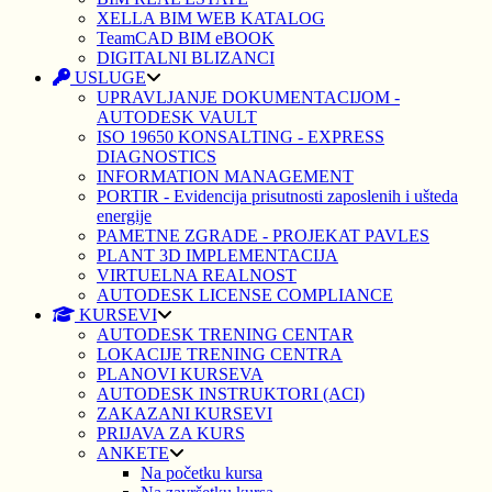
XELLA BIM WEB KATALOG
TeamCAD BIM eBOOK
DIGITALNI BLIZANCI
USLUGE
UPRAVLJANJE DOKUMENTACIJOM -
AUTODESK VAULT
ISO 19650 KONSALTING - EXPRESS
DIAGNOSTICS
INFORMATION MANAGEMENT
PORTIR - Evidencija prisutnosti zaposlenih i ušteda
energije
PAMETNE ZGRADE - PROJEKAT PAVLES
PLANT 3D IMPLEMENTACIJA
VIRTUELNA REALNOST
AUTODESK LICENSE COMPLIANCE
KURSEVI
AUTODESK TRENING CENTAR
LOKACIJE TRENING CENTRA
PLANOVI KURSEVA
AUTODESK INSTRUKTORI (ACI)
ZAKAZANI KURSEVI
PRIJAVA ZA KURS
ANKETE
Na početku kursa