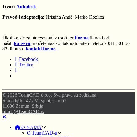
Izvor:
Autodesk
Prevod i adaptacija:
Hristina Antić, Marko Kozlica
Ukoliko ste zainteresovani za softver
Forma
ili neki od
naših
kurseva
, možete nas kontaktirati putem telefona 011 301 50
43 ili preko
kontakt forme
.
Facebook
Twitter
© 2026 TeamCAD d.o.o. Sva prava su zadržana.
Šumadijska 47 / VI sprat, stan 67
11080 Zemun, Srbija
office@TeamCAD.rs
O NAMA
O TeamCAD-u