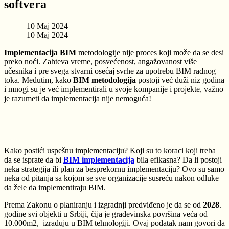
softvera
10 Maj 2024
10 Maj 2024
Implementacija BIM
metodologije nije proces koji može da se desi
preko noći. Zahteva vreme, posvećenost, angažovanost više
učesnika i pre svega stvarni osećaj svrhe za upotrebu BIM radnog
toka.
Međutim, kako
BIM metodologija
postoji već duži niz godina
i mnogi su je već implementirali u svoje kompanije i projekte, važno
je razumeti da implementacija nije nemoguća!
Kako postići uspešnu implementaciju? Koji su to koraci koji treba
da se isprate da bi
BIM
implementacija
bila efikasna? Da li postoji
neka strategija ili plan za besprekornu implementaciju? Ovo su samo
neka od pitanja sa kojom se sve organizacije susreću nakon odluke
da žele da implementiraju BIM.
Prema Zakonu o planiranju i izgradnji predviđeno je da se od
2028
.
godine svi objekti u Srbiji, čija je građevinska površina veća od
10.000m
2
,
izrađuju u BIM tehnologiji. Ovaj podatak nam govori da