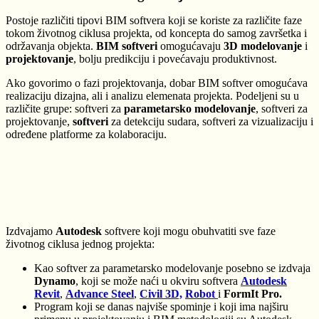
Postoje različiti tipovi BIM softvera koji se koriste za različite faze
tokom životnog ciklusa projekta, od koncepta do samog završetka i
održavanja objekta.
BIM softveri
omogućavaju
3D modelovanje
i
projektovanje
, bolju predikciju i povećavaju produktivnost.
Ako govorimo o fazi projektovanja, dobar BIM softver omogućava
realizaciju dizajna, ali
i analizu elemenata projekta. Podeljeni su u
različite grupe: softveri za
parametarsko modelovanje
, softveri za
projektovanje,
softveri
za detekciju sudara, softveri za vizualizaciju i
određene platforme za kolaboraciju.
Izdvajamo
Autodesk
softvere koji mogu obuhvatiti sve faze
životnog ciklusa jednog projekta:
Kao softver za parametarsko modelovanje posebno se izdvaja
Dynamo
, koji se može naći u okviru softvera
Autodesk
Revit
,
Advance Steel
,
Civil 3D,
Robot
i
FormIt Pro.
Program koji se danas najviše spominje i koji ima najširu