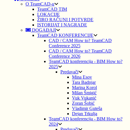
O TeamCAD-u
TeamCAD TIM
LOKACIJE
ŽIRO RAČUNI I POTVRDE
ISTORIJAT I NAGRADE
DOGAĐAJI
TeamCAD KONFERENCIJE
CAD / CAM How to? TeamCAD
Conference 2025
CAD / CAM How to? TeamCAD
Conference 2026
TeamCAD konferencija - BIM How to?
2025
Predavači
Mina Esov
Tara Badnjar
Marina Korol
Milan Šmigić
Vuk Vukanić
Zoran Šobić
Vladimir Guteša
Dejan Trkulja
TeamCAD konferencija - BIM How to?
2024
Predavači