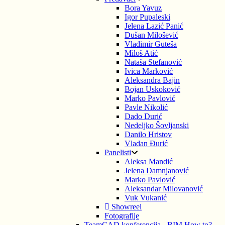
Bora Yavuz
Igor Pupaleski
Jelena Lazić Panić
Dušan Milošević
Vladimir Guteša
Miloš Atić
Nataša Stefanović
Ivica Marković
Aleksandra Bajin
Bojan Uskoković
Marko Pavlović
Pavle Nikolić
Dado Durić
Nedeljko Šovljanski
Danilo Hristov
Vladan Đurić
Panelisti
Aleksa Mandić
Jelena Damnjanović
Marko Pavlović
Aleksandar Milovanović
Vuk Vukanić
Showreel
Fotografije
TeamCAD konferencija - BIM How to?