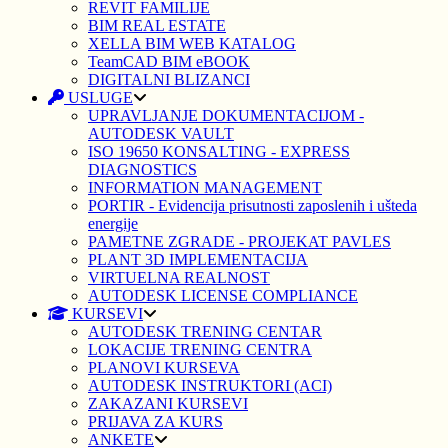
REVIT FAMILIJE
BIM REAL ESTATE
XELLA BIM WEB KATALOG
TeamCAD BIM eBOOK
DIGITALNI BLIZANCI
USLUGE
UPRAVLJANJE DOKUMENTACIJOM -
AUTODESK VAULT
ISO 19650 KONSALTING - EXPRESS
DIAGNOSTICS
INFORMATION MANAGEMENT
PORTIR - Evidencija prisutnosti zaposlenih i ušteda
energije
PAMETNE ZGRADE - PROJEKAT PAVLES
PLANT 3D IMPLEMENTACIJA
VIRTUELNA REALNOST
AUTODESK LICENSE COMPLIANCE
KURSEVI
AUTODESK TRENING CENTAR
LOKACIJE TRENING CENTRA
PLANOVI KURSEVA
AUTODESK INSTRUKTORI (ACI)
ZAKAZANI KURSEVI
PRIJAVA ZA KURS
ANKETE