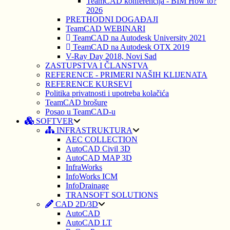
TeamCAD konferencija - BIM How to?
2026
PRETHODNI DOGAĐAJI
TeamCAD WEBINARI
TeamCAD na Autodesk University 2021
TeamCAD na Autodesk OTX 2019
V-Ray Day 2018, Novi Sad
ZASTUPSTVA I ČLANSTVA
REFERENCE - PRIMERI NAŠIH KLIJENATA
REFERENCE KURSEVI
Politika privatnosti i upotreba kolačića
TeamCAD brošure
Posao u TeamCAD-u
SOFTVER
INFRASTRUKTURA
AEC COLLECTION
AutoCAD Civil 3D
AutoCAD MAP 3D
InfraWorks
InfoWorks ICM
InfoDrainage
TRANSOFT SOLUTIONS
CAD 2D/3D
AutoCAD
AutoCAD LT