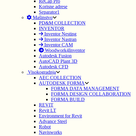
ReCap Pro
Korisne adrese
Separator1
Mašinstvo
PD&M COLLECTION
INVENTOR
Inventor Nesting
Inventor Nastran
Inventor CAM
Woodwork4Inventor
Autodesk Fusion
AutoCAD Plant 3D
Autodesk CFD
Visokogradnja
AEC COLLECTION
AUTODESK FORMA
FORMA DATA MANAGEMENT
FORMA DESIGN COLLABORATION
FORMA BUILD
REVIT
Revit LT
Environment for Revit
Advance Steel
Robot
Navisworks