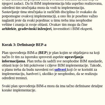
njegovi zadaci. Da bi BIM implementacija bila uspešno realizovana,
određeni tim stručnjaka mora da vodi tu implementaciju.
Sastavljanje tima stručnjaka iz različitih disciplina će svakako da
potpomogne ovakvoj implementaciji, a ono što je posebno važno
naglasiti jeste da svaki pojedinac u timu treba ima neophodne
veštine i znanja iz svoje oblasti. Ovakav tim mogu da čine
arhitekte
,
građevinski inženjeri
, invenstitori i BIM eksperti.
Korak 3: Definisanje BEP-a
Plan spovođenja BIM-a (
BEP
) je plan kojim se objašnjava na koji
način će tim za isporuku sprovesti aspekte
upravljanja
informacijama
. Plan treba da sadrži sve neophodne BIM standarde,
oblasti koje će biti pokrivene i ciljeve BIM implementacije.
Takođe,
u planu treba da budu navedeni svi
softveri
koji će se koristiti za
implementaciju, hardveri i, ukoliko je neophodno, da se realizuju
određeni treninzi.
Svaki plan spovođenja BIM-a mora da ima tačno definisane detaljne
korake implementacije.