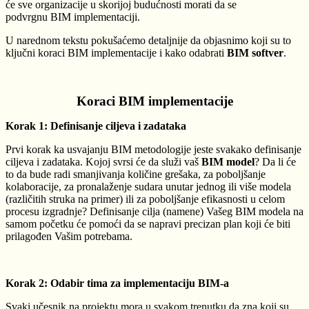
će sve organizacije u skorijoj budućnosti morati da se
podvrgnu BIM implementaciji.
U narednom tekstu pokušaćemo detaljnije da objasnimo koji su to
ključni koraci BIM implementacije i kako odabrati
BIM softver
.
Koraci BIM implementacije
Korak 1: Definisanje ciljeva i zadataka
Prvi korak ka usvajanju BIM metodologije jeste svakako definisanje
ciljeva i zadataka. Kojoj svrsi će da služi vaš
BIM model
? Da li će
to da bude radi smanjivanja količine grešaka, za poboljšanje
kolaboracije, za pronalaženje sudara unutar jednog ili više modela
(različitih struka na primer) ili za poboljšanje efikasnosti u celom
procesu izgradnje? Definisanje cilja (namene) Vašeg BIM modela na
samom početku će pomoći da se napravi precizan plan koji će biti
prilagođen Vašim potrebama.
Korak 2: Odabir tima za implementaciju BIM-a
Svaki učesnik na projektu mora u svakom trenutku da zna koji su