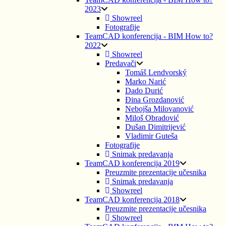
2023
Showreel
Fotografije
TeamCAD konferencija - BIM How to?
2022
Showreel
Predavači
Tomáš Lendvorský
Marko Narić
Dado Durić
Đina Grozdanović
Nebojša Milovanović
Miloš Obradović
Dušan Dimitrijević
Vladimir Guteša
Fotografije
Snimak predavanja
TeamCAD konferencija 2019
Preuzmite prezentacije učesnika
Snimak predavanja
Showreel
TeamCAD konferencija 2018
Preuzmite prezentacije učesnika
Showreel