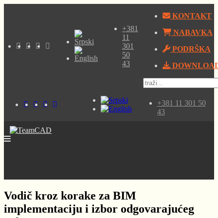
KONTAKT
+381
NABAVKA
11
301
PODRŠKA
50
43
DOWNLOA
+381 11 301 50
43
Vodič kroz korake za BIM
implementaciju i izbor odgovarajućeg