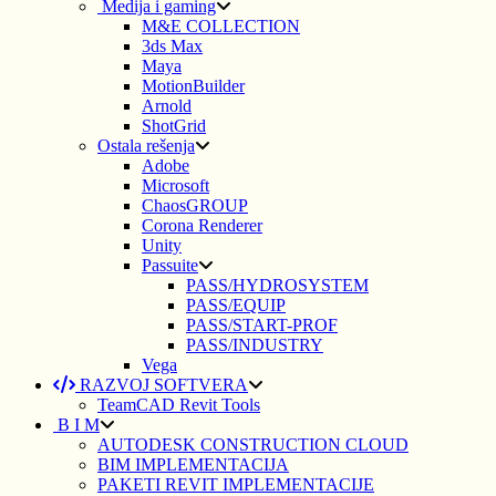
Medija i gaming
M&E COLLECTION
3ds Max
Maya
MotionBuilder
Arnold
ShotGrid
Ostala rešenja
Adobe
Microsoft
ChaosGROUP
Corona Renderer
Unity
Passuite
PASS/HYDROSYSTEM
PASS/EQUIP
PASS/START-PROF
PASS/INDUSTRY
Vega
RAZVOJ SOFTVERA
TeamCAD Revit Tools
B I M
AUTODESK CONSTRUCTION CLOUD
BIM IMPLEMENTACIJA
PAKETI REVIT IMPLEMENTACIJE