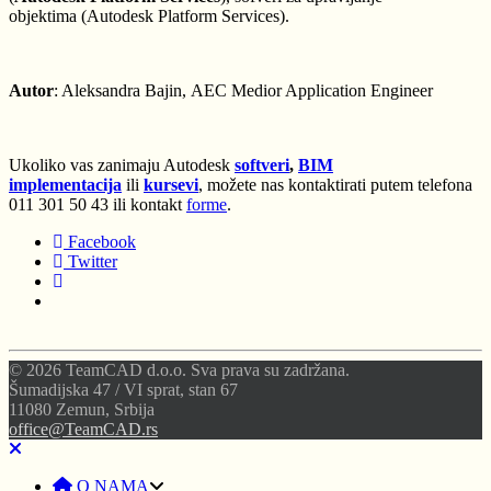
objektima (Autodesk Platform Services).
Autor
: Aleksandra Bajin, AEC Medior Application Engineer
Ukoliko vas zanimaju Autodesk
softveri
,
BIM
implementacija
ili
kursevi
, možete nas kontaktirati putem telefona
011 301 50 43 ili kontakt
forme
.
Facebook
Twitter
© 2026 TeamCAD d.o.o. Sva prava su zadržana.
Šumadijska 47 / VI sprat, stan 67
11080 Zemun, Srbija
office@TeamCAD.rs
O NAMA