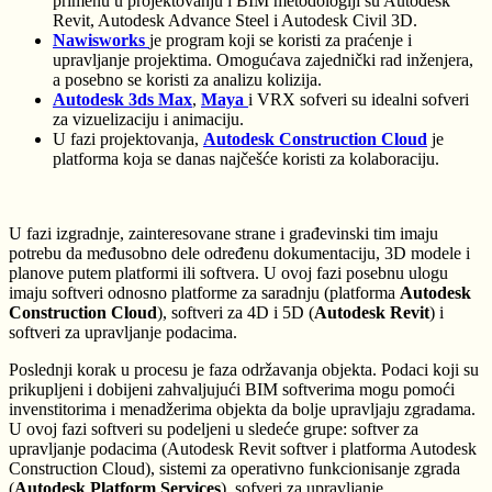
primenu u projektovanju i BIM metodologiji su Autodesk
Revit, Autodesk Advance Steel i Autodesk Civil 3D.
Nawisworks
je program koji se koristi za praćenje i
upravljanje projektima. Omogućava zajednički rad inženjera,
a posebno se koristi za analizu kolizija.
Autodesk 3ds Max
,
Maya
i VRX sofveri su idealni sofveri
za vizuelizaciju i animaciju.
U fazi projektovanja,
Autodesk Construction Cloud
je
platforma koja se danas najčešće koristi za kolaboraciju.
U fazi izgradnje
, zainteresovane strane i građevinski tim imaju
potrebu da međusobno dele određenu dokumentaciju, 3D modele i
planove putem platformi ili softvera. U ovoj fazi posebnu ulogu
imaju softveri odnosno platforme za saradnju (platforma
Autodesk
Construction Cloud
), softveri za 4D i 5D (
Autodesk Revit
) i
softveri za upravljanje podacima.
Poslednji korak u procesu je
faza održavanja objekta
. Podaci koji su
prikupljeni i dobijeni zahvaljujući BIM softverima mogu pomoći
invenstitorima i menadžerima objekta da bolje upravljaju zgradama.
U ovoj fazi softveri su podeljeni u sledeće grupe: softver za
upravljanje podacima (Autodesk Revit softver i platforma Autodesk
Construction Cloud), sistemi za operativno funkcionisanje zgrada
(
Autodesk Platform Services
), sofveri za upravljanje