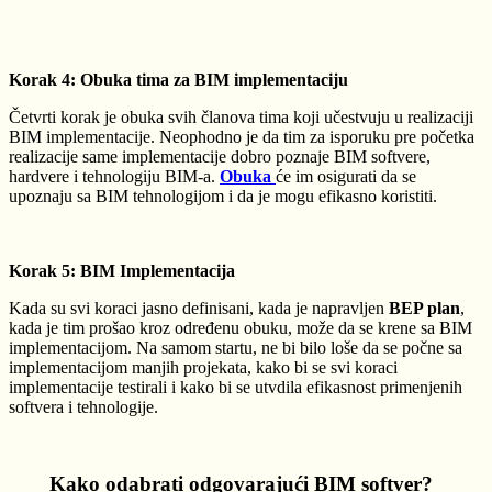
Korak 4: Obuka tima za BIM implementaciju
Četvrti korak je obuka svih članova tima koji učestvuju u realizaciji
BIM implementacije. Neophodno je da tim za isporuku pre početka
realizacije same implementacije dobro poznaje BIM softvere,
hardvere i tehnologiju BIM-a.
Obuka
će im osigurati da se
upoznaju sa BIM tehnologijom i da je mogu efikasno koristiti.
Korak 5: BIM Implementacija
Kada su svi koraci jasno definisani, kada je napravljen
BEP plan
,
kada je tim prošao kroz određenu obuku, može da se krene sa BIM
implementacijom. Na samom startu, ne bi bilo loše da se počne sa
implementacijom manjih projekata, kako bi se svi koraci
implementacije testirali i kako bi se utvdila efikasnost primenjenih
softvera i tehnologije.
Kako odabrati odgovarajući BIM softver?