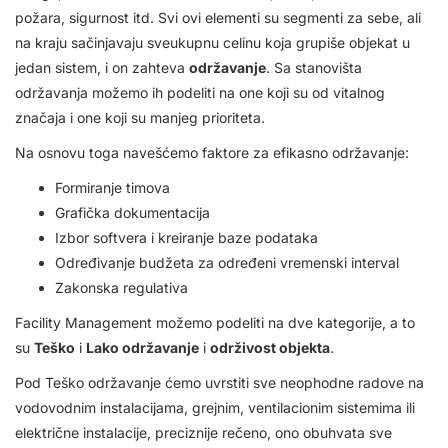
požara, sigurnost itd. Svi ovi elementi su segmenti za sebe, ali
na kraju sačinjavaju sveukupnu celinu koja grupiše objekat u
jedan sistem, i on zahteva
održavanje
. Sa stanovišta
održavanja možemo ih podeliti na one koji su od vitalnog
značaja i one koji su manjeg prioriteta.
Na osnovu toga navešćemo faktore za efikasno održavanje:
Formiranje timova
Grafička dokumentacija
Izbor softvera i kreiranje baze podataka
Određivanje budžeta za određeni vremenski interval
Zakonska regulativa
Facility Management možemo podeliti na dve kategorije, a to
su
Teško
i
Lako održavanje
i
održivost objekta
.
Pod Teško održavanje ćemo uvrstiti sve neophodne radove na
vodovodnim instalacijama, grejnim, ventilacionim sistemima ili
električne instalacije, preciznije rečeno, ono obuhvata sve