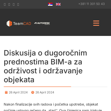
+381 11 301 50 43
Diskusija o dugoročnim
prednostima BIM-a za
održivost i održavanje
objekata
26 April 2024
26 April 2024
Nakon finalizacije svih radova i početka upotrebe, objekat
počinje uslovno rečeno da „stari’’. Ova činjenica nam iziskuje