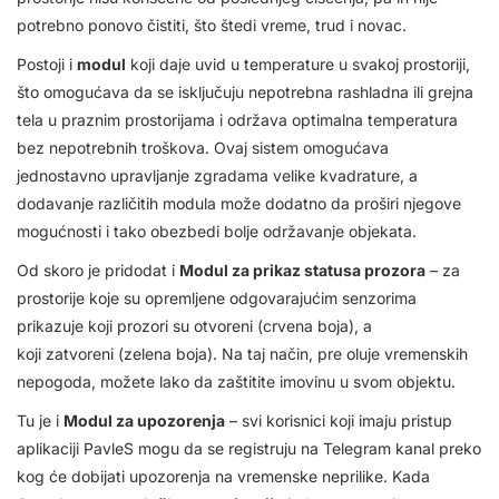
potrebno ponovo čistiti, što štedi vreme, trud i novac.
Postoji i
modul
koji daje uvid u temperature u svakoj prostoriji,
što omogućava da se isključuju nepotrebna rashladna ili grejna
tela u praznim prostorijama i održava optimalna temperatura
bez nepotrebnih troškova. Ovaj sistem omogućava
jednostavno upravljanje zgradama velike kvadrature, a
dodavanje različitih modula može dodatno da proširi njegove
mogućnosti i tako obezbedi bolje održavanje objekata.
Od skoro je pridodat i
Modul za prikaz statusa prozora
– za
prostorije koje su opremljene odgovarajućim senzorima
prikazuje koji prozori su otvoreni (crvena boja), a
koji zatvoreni (zelena boja). Na taj način, pre oluje vremenskih
nepogoda, možete lako da zaštitite imovinu u svom objektu.
Tu je i
Modul za upozorenja
– svi korisnici koji imaju pristup
aplikaciji PavleS mogu da se registruju na Telegram kanal preko
kog će dobijati upozorenja na vremenske neprilike. Kada