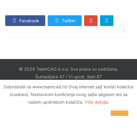
Facebook
Twitter
© 2026 TeamCAD d.o.o. Sva prava su zadržana.
Šumadijska 47 / VI sprat, stan 67
11080 Zemun, Srbija
Dobrodošli na www.teamcad.rs! Ovaj internet sajt koristi kolačiće
office@TeamCAD.rs
(cookies). Nastavkom korišćenja ovog sajta saglasni ste sa
našom upotrebom kolačića.
Više detalja
.