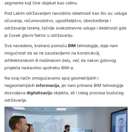
segmente koji čine objekat kao celinu.
Pod Lakim održavanjem navodimo delatnosti kao što su: usluge
očuvanja, računovodstvo, ugostiteljstvo, obezbeđenje i
održavanje terena, tačnije svakodnevne usluge i delatnosti gde
je čovek glavni faktor u održavanju.
Sve navedeno, kreirano pomoću
BIM
tehnologije, daje nam
mogućnost da se ne zaustavljamo na konstrukciji,
arhitektonskom ili mašinskom delu, već da nakon gotovog
projekta nastavimo upotrebu BIM-a.
Na ovaj način omogućavamo spoj geometrijskih i
negeometrijskih
informacija
, jer nam primena BIM tehnologije
dozvoljava
digitalizaciju
objekta, ali i celog procesa budućeg
održavanja.