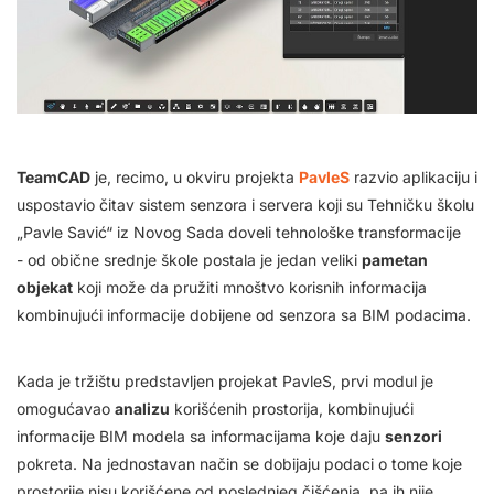
TeamCAD
je, recimo, u okviru projekta
PavleS
razvio aplikaciju i
uspostavio čitav sistem senzora i servera koji su Tehničku školu
„Pavle Savić“ iz Novog Sada doveli tehnološke transformacije
- od obične srednje škole postala je jedan veliki
pametan
objekat
koji može da pružiti mnoštvo korisnih informacija
kombinujući informacije dobijene od senzora sa BIM podacima.
Kada je tržištu predstavljen projekat PavleS, prvi modul je
omogućavao
analizu
korišćenih prostorija, kombinujući
informacije BIM modela sa informacijama koje daju
senzori
pokreta. Na jednostavan način se dobijaju podaci o tome koje
prostorije nisu korišćene od poslednjeg čišćenja, pa ih nije