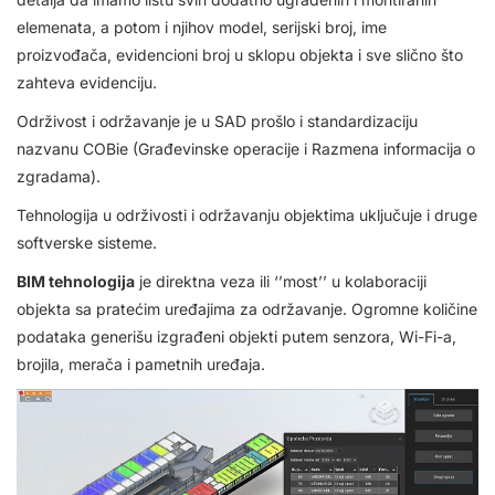
elemenata, a potom i njihov model, serijski broj, ime
proizvođača, evidencioni broj u sklopu objekta i sve slično što
zahteva evidenciju.
Održivost i održavanje je u SAD prošlo i standardizaciju
nazvanu COBie (Građevinske operacije i Razmena informacija o
zgradama).
Tehnologija u održivosti i održavanju objektima uključuje i druge
softverske sisteme.
BIM tehnologija
je direktna veza ili ‘’most’’ u kolaboraciji
objekta sa pratećim uređajima za održavanje. Ogromne količine
podataka generišu izgrađeni objekti putem senzora, Wi-Fi-a,
brojila, merača i pametnih uređaja.