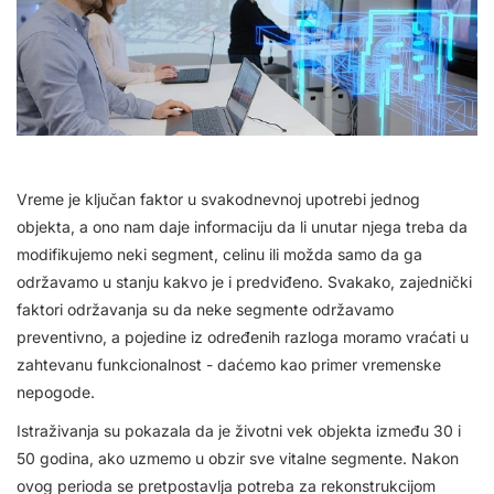
Vreme je ključan faktor u svakodnevnoj upotrebi jednog
objekta, a ono nam daje informaciju da li unutar njega treba da
modifikujemo neki segment, celinu ili možda samo da ga
održavamo u stanju kakvo je i predviđeno. Svakako, zajednički
faktori održavanja su da neke segmente održavamo
preventivno, a pojedine iz određenih razloga moramo vraćati u
zahtevanu funkcionalnost - daćemo kao primer vremenske
nepogode.
Istraživanja su pokazala da je životni vek objekta između 30 i
50 godina, ako uzmemo u obzir sve vitalne segmente. Nakon
ovog perioda se pretpostavlja potreba za rekonstrukcijom