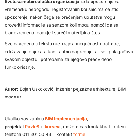
Svetska metereološka organizacija
izda upozorenje na
vremensku nepogodu, registrovanim korisnicima će stići
upozorenje, nakon čega se praćenjem uputstva mogu
proveriti informacije sa senzora koji mogu pomoći da se
blagovremeno reaguje i spreči materijalna šteta.
Sve navedeno u tekstu nije krajnja mogućnost upotrebe,
održavanje objekata konstantno napreduje, ali se i prilagođava
svakom objektu i potrebama za njegovo predviđeno
funkcionisanje.
Autor:
Bojan Uskoković,
inženjer pejzažne arhitekture, BIM
modelar
Ukoliko vas zanima
BIM implementacija
,
projektat
PavleS
ili
kursevi
, možete nas kontaktirati putem
telefona 011 301 50 43 ili kontakt
forme
.