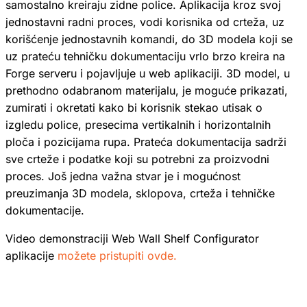
samostalno kreiraju zidne police. Aplikacija kroz svoj
jednostavni radni proces, vodi korisnika od crteža, uz
korišćenje jednostavnih komandi, do 3D modela koji se
uz prateću tehničku dokumentaciju vrlo brzo kreira na
Forge serveru i pojavljuje u web aplikaciji. 3D model, u
prethodno odabranom materijalu, je moguće prikazati,
zumirati i okretati kako bi korisnik stekao utisak o
izgledu police, presecima vertikalnih i horizontalnih
ploča i pozicijama rupa. Prateća dokumentacija sadrži
sve crteže i podatke koji su potrebni za proizvodni
proces. Još jedna važna stvar je i mogućnost
preuzimanja 3D modela, sklopova, crteža i tehničke
dokumentacije.
Video demonstraciji Web Wall Shelf Configurator
aplikacije
možete pristupiti ovde.