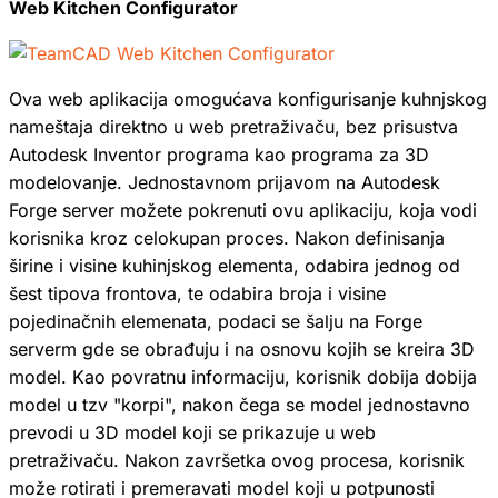
Web Kitchen Configurator
Ova web aplikacija omogućava konfigurisanje kuhnjskog
nameštaja direktno u web pretraživaču, bez prisustva
Autodesk Inventor programa kao programa za 3D
modelovanje. Jednostavnom prijavom na Autodesk
Forge server možete pokrenuti ovu aplikaciju, koja vodi
korisnika kroz celokupan proces. Nakon definisanja
širine i visine kuhinjskog elementa, odabira jednog od
šest tipova frontova, te odabira broja i visine
pojedinačnih elemenata, podaci se šalju na Forge
serverm gde se obrađuju i na osnovu kojih se kreira 3D
model. Kao povratnu informaciju, korisnik dobija dobija
model u tzv "korpi", nakon čega se model jednostavno
prevodi u 3D model koji se prikazuje u web
pretraživaču. Nakon završetka ovog procesa, korisnik
može rotirati i premeravati model koji u potpunosti