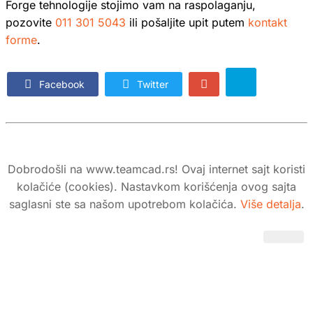
Forge tehnologije stojimo vam na raspolaganju,
pozovite
011 301 5043
ili pošaljite upit putem
kontakt
forme
.
Facebook
Twitter
Dobrodošli na www.teamcad.rs! Ovaj internet sajt koristi
kolačiće (cookies). Nastavkom korišćenja ovog sajta
© 2026 TeamCAD d.o.o. Sva prava su zadržana.
saglasni ste sa našom upotrebom kolačića.
Šumadijska 47 / VI sprat, stan 67
Više detalja
.
11080 Zemun, Srbija
office@TeamCAD.rs