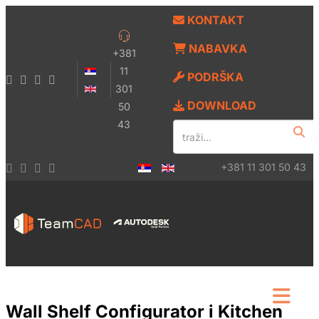
KONTAKT
NABAVKA
+381
11
PODRŠKA
301
DOWNLOAD
50
43
+381 11 301 50 43
Wall Shelf Configurator i Kitchen