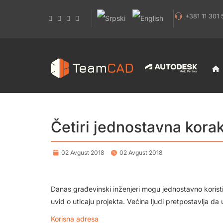
+381 11 301 
Četiri jednostavna korak
02 Avgust 2018
02 Avgust 2018
Danas građevinski inženjeri mogu jednostavno koristit
uvid o uticaju projekta. Većina ljudi pretpostavlja
Korisna adresa