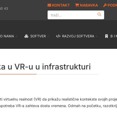
KONTAKT
NABAVKA
POD
50 43
O NAMA
SOFTVER
RAZVOJ SOFTVERA
B I 
a u VR-u u infrastrukturi
i virtuelnu realnost (VR) da prikažu realistične kontekste svojih pro
 da upotreba VR-a zahteva dosta vremena. Odmah na početku, razotkri