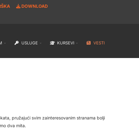
RŠKA
DOWNLOAD
M
USLUGE
KURSEVI
VESTI
jekata, pružajući svim zainteresovanim stranama bolji
jmo dva mita.