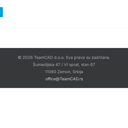
© 2026 TeamCAD d.o.o. Sva prava su zadržana.
Šumadijska 47 / VI sprat, stan 67
11080 Zemun, Srbija
office@TeamCAD.rs