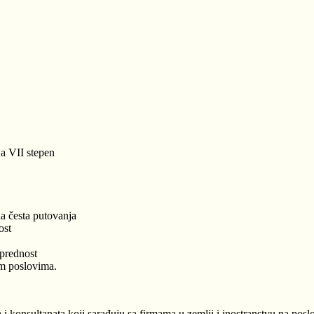
a VII stepen
a česta putovanja
ost
 prednost
im poslovima.
konsultanata koji sarađuju sa firmama u zemlji i inostranstvu na posl