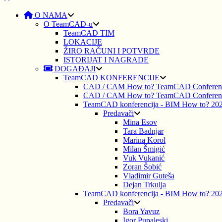
O NAMA
O TeamCAD-u
TeamCAD TIM
LOKACIJE
ŽIRO RAČUNI I POTVRDE
ISTORIJAT I NAGRADE
DOGAĐAJI
TeamCAD KONFERENCIJE
CAD / CAM How to? TeamCAD Conferen
CAD / CAM How to? TeamCAD Conferen
TeamCAD konferencija - BIM How to? 20
Predavači
Mina Esov
Tara Badnjar
Marina Korol
Milan Šmigić
Vuk Vukanić
Zoran Šobić
Vladimir Guteša
Dejan Trkulja
TeamCAD konferencija - BIM How to? 20
Predavači
Bora Yavuz
Igor Pupaleski