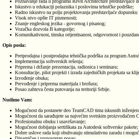
Poznavanje rada u programu Revit Architecture predstavljaće 
Iskustvo u edukaciji polaznika i poslovima tehničke podrške;
Radno iskustvo na polju projektovanja predstavljaće dopunsku 
Visok nivo opšte IT pismenosti;
Znanje engleskog jezika - govornog i pisanog;
Vozačka dozvola B kategorije;
Komunikativnost, timska orijentisanost, odgovornost i pouzdan
Opis posla:
Pretprodajna i postprodajna tehnička podrška za program Aut
Implementacija softverskih rešenja;
Priprema i držanje prezentacija, radionica i seminara;
Konsultacije, pilot projekti i izrada zajedničkih projekata sa kli
Izvođenje obuka;
Prevođenje i priprema materijala i brošura;
Posao zahteva česta putovanja na teritoriji Srbije.
Nudimo Vam:
Mogućnost da postanete deo TeamCAD tima iskusnih inženjera i 
Mogućnost da sarađujete sa najvećim svetskim proizvođačem 
Profesionalnu obuku i usavršavanje;
Mogućnost dobijanja sertifikata za Autodesk softverske pakete;
Dobre uslove rada koji obuhvataju stimulativnu zaradu i mogu
Dinamičan i raznovrstan posao.