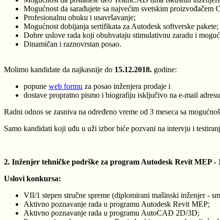
Mogućnost da sarađujete sa najvećim svetskim proizvođačem 
Profesionalnu obuku i usavršavanje;
Mogućnost dobijanja sertifikata za Autodesk softverske pakete;
Dobre uslove rada koji obuhvataju stimulativnu zaradu i mogu
Dinamičan i raznovrstan posao.
Molimo kandidate da najkasnije do
15.12.2018.
godine:
popune
web formu
za posao inženjera prodaje i
dostave propratno pismo i biografiju isključivo na e-mail adres
Radni odnos se zasniva na određeno vreme od 3 meseca sa mogućnošću
Samo kandidati koji uđu u uži izbor biće pozvani na intervju i testiranj
2. Inženjer tehničke podrške za program Autodesk Revit MEP - 1
Uslovi konkursa:
VII/1 stepen stručne spreme (diplomirani mašinski inženjer - s
Aktivno poznavanje rada u programu Autodesk Revit MEP;
Aktivno poznavanje rada u programu AutoCAD 2D/3D;