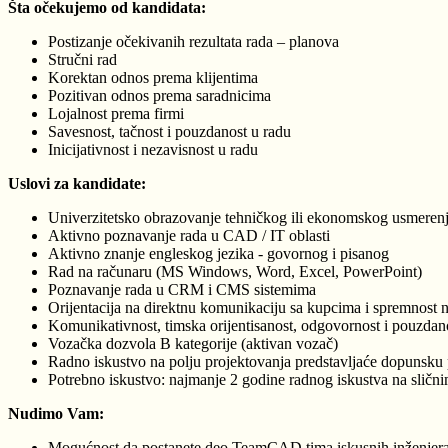
Šta očekujemo od kandidata:
Postizanje očekivanih rezultata rada – planova
Stručni rad
Korektan odnos prema klijentima
Pozitivan odnos prema saradnicima
Lojalnost prema firmi
Savesnost, tačnost i pouzdanost u radu
Inicijativnost i nezavisnost u radu
Uslovi za kandidate:
Univerzitetsko obrazovanje tehničkog ili ekonomskog usmerenj
Aktivno poznavanje rada u CAD / IT oblasti
Aktivno znanje engleskog jezika - govornog i pisanog
Rad na računaru (MS Windows, Word, Excel, PowerPoint)
Poznavanje rada u CRM i CMS sistemima
Orijentacija na direktnu komunikaciju sa kupcima i spremnost n
Komunikativnost, timska orijentisanost, odgovornost i pouzdan
Vozačka dozvola B kategorije (aktivan vozač)
Radno iskustvo na polju projektovanja predstavljaće dopunsku
Potrebno iskustvo: najmanje 2 godine radnog iskustva na sličn
Nudimo Vam:
Mogućnost da postanete deo TeamCAD tima iskusnih inženjera i 