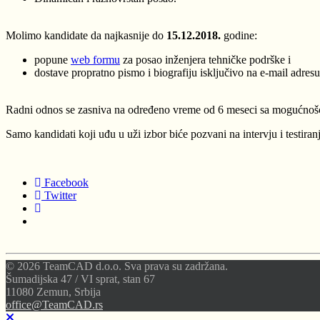
Molimo kandidate da najkasnije do
15.12.2018.
godine:
popune
web formu
za posao inženjera tehničke podrške i
dostave propratno pismo i biografiju isključivo na e-mail adres
Radni odnos se zasniva na određeno vreme od 6 meseci sa mogućnošću
Samo kandidati koji uđu u uži izbor biće pozvani na intervju i testiranj
Facebook
Twitter
© 2026 TeamCAD d.o.o. Sva prava su zadržana.
Šumadijska 47 / VI sprat, stan 67
11080 Zemun, Srbija
office@TeamCAD.rs