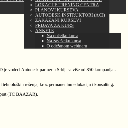
LOKACIJE TRENING CENTRA
PLANOVI KURSEVA
AUTODESK INSTRUKTORI (ACI)
ZAKAZANI KURSEVI
PRIJAVA ZA KURS
ANKETE
Na početku kursa
Na završetku kursa
O održanom webinaru
 vodeći Autodesk partner u Srbiji sa više od 850 kompanija -
ehnoloških rešenja, kroz permanentnu edukaciju i konsalting.
 sprat (TC BAAZAR).