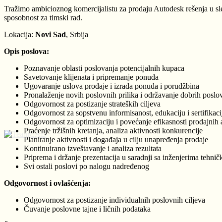
Tražimo ambicioznog komercijalistu za prodaju Autodesk rešenja u sl
sposobnost za timski rad.
Lokacija:
Novi Sad
, Srbija
Opis poslova:
Poznavanje oblasti poslovanja potencijalnih kupaca
Savetovanje klijenata i pripremanje ponuda
Ugovaranje uslova prodaje i izrada ponuda i porudžbina
Pronalaženje novih poslovnih prilika i održavanje dobrih poslo
Odgovornost za postizanje strateških ciljeva
Odgovornost za sopstvenu informisanost, edukaciju i sertifikaci
Odgovornost za optimizaciju i povećanje efikasnosti prodajnih 
Praćenje tržišnih kretanja, analiza aktivnosti konkurencije
Planiranje aktivnosti i događaja u cilju unapređenja prodaje
Kontinuirano izveštavanje i analiza rezultata
Priprema i držanje prezentacija u saradnji sa inženjerima tehni
Svi ostali poslovi po nalogu nadređenog
Odgovornost i ovlašćenja:
Odgovornost za postizanje individualnih poslovnih ciljeva
Čuvanje poslovne tajne i ličnih podataka