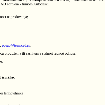
CAD softvera - firmom Autodesk;
ćnost napredovanja;
u:
posao@teamcad.rs
.
 produženja ili zasnivanja stalnog radnog odnosa.
e.
 izvršilac
mer termotehnika);