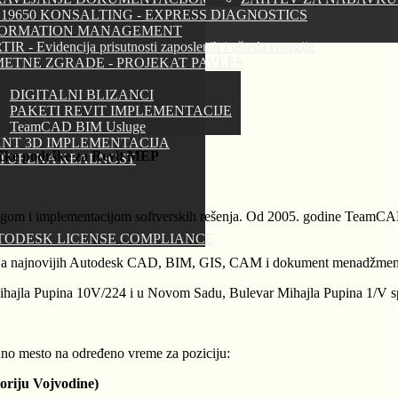
 19650 KONSALTING - EXPRESS DIAGNOSTICS
FORMATION MANAGEMENT
IR - Evidencija prisutnosti zaposlenih i ušteda energije
ETNE ZGRADE - PROJEKAT PAVLES
DIGITALNI BLIZANCI
PAKETI REVIT IMPLEMENTACIJE
TeamCAD BIM Usluge
NT 3D IMPLEMENTACIJA
ničke podrške za Revit MEP
RTUELNA REALNOST
m i implementacijom softverskih rešenja. Od 2005. godine TeamCAD je
TODESK LICENSE COMPLIANCE
ija najnovijih Autodesk CAD, BIM, GIS, CAM i dokument menadžment t
ihajla Pupina 10V/224 i u Novom Sadu, Bulevar Mihajla Pupina 1/V
o mesto na određeno vreme za poziciju:
toriju Vojvodine)