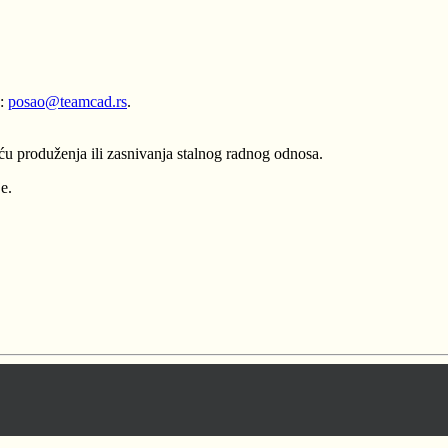
u:
posao@teamcad.rs
.
 produženja ili zasnivanja stalnog radnog odnosa.
e.