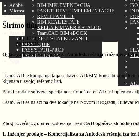
Adobe
BIM IMPLEMENTACIJA
ISO
Microsoft
PAKETI REVIT IMPLEMENTACIJE
IN
ChaosGROUP
REVIT FAMILIJE
PORT
Corona Renderer
BIM REAL ESTATE
PAM
Širimo tim
Unity
XELLA BIM WEB KATALOG
Passuite
TeamCAD BIM eBOOK
30 Jul 2018
PASS/HYDROSYSTEM
DIGITALNI BLIZANCI
30 Jul 2018
PASS/EQUIP
PASS/START-PROF
PLA
Oglasi za inženjera prodaje za Autodesk rešenja i inženjera teh
PASS/INDUSTRY
VI
Vega
TeamCAD je kompanija koja se bavi CAD/BIM konsaltingom, treningo
klijenata u svojoj referenc listi.
AU
Pored prodaje softvera, specijalnost firme TeamCAD je implementac
TeamCAD se nalazi na dve lokacije na Novom Beogradu, Bulevar M
Zbog povećanog obima poslovanja TeamCAD oglašava slobodno radn
1. Inženjer prodaje – Komercijalista za Autodesk rešenja (za teri