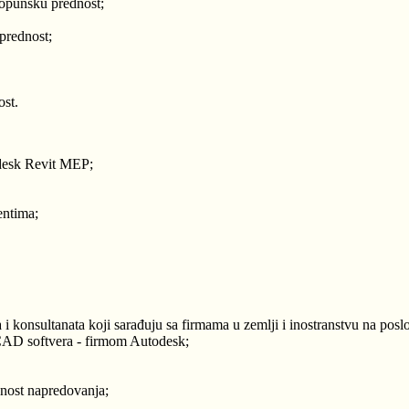
dopunsku prednost;
prednost;
ost.
odesk Revit MEP;
jentima;
konsultanata koji sarađuju sa firmama u zemlji i inostranstvu na posl
CAD softvera - firmom Autodesk;
ćnost napredovanja;