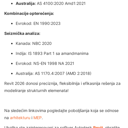
Australija:
AS 4100:2020 Amd1:2021
Kombinacije opterećenja:
Evrokod: EN 1990:2023
Seizmička analiza:
Kanada: NBC 2020
Indija: IS 1893 Part 1 sa amandmanima
Evrokod: NS-EN 1998 NA 2021
Australija: AS 1170.4:2007 (AMD 2:2018)
Revit 2026 donosi preciznija, fleksibilnija i efikasnija rešenja za
modeliranje strukturnih elemenata!
Na sledećim linkovima pogledajte poboljšanja koja se odnose
na
arhitekturu
i
MEP
.
Ukoliko ste zainteresovani za softver Autodesk
Revit
, obratite