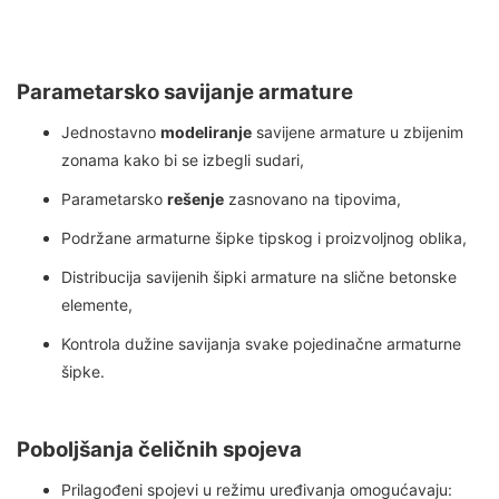
Parametarsko savijanje armature
Jednostavno
modeliranje
savijene armature u zbijenim
zonama kako bi se izbegli sudari,
Parametarsko
rešenje
zasnovano na tipovima,
Podržane armaturne šipke tipskog i proizvoljnog oblika,
Distribucija savijenih šipki armature na slične betonske
elemente,
Kontrola dužine savijanja svake pojedinačne armaturne
šipke.
Poboljšanja čeličnih spojeva
Prilagođeni spojevi u režimu uređivanja omogućavaju: