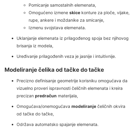
Pomicanje samostalnih elemenata,
Omogućeno izmene
skice
konture za ploče, vijake,
rupe, ankere i moždanike za smicanje,
Izmenu svojstava elemenata.
Uklanjanje elemenata iz prilagođenog spoja bez njihovog
brisanja iz modela,
Uređivanje prilagođenih veza je jasnije i intuitivnije.
Modeliranje čelika od tačke do tačke
Precizno definisanje geometrije korisniku omogućava da
vizuelno proveri ispravnosti čeličnih elemenata i kreira
precizan
predračun
materijala,
Omogućava/onemogućava
modeliranje
čeličnih okvira
od tačke do tačke,
Održava automatsko spajanje elemenata.