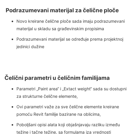
Podrazumevani materijal za čelične ploče
Novo kreirane čelične ploče sada imaju podrazumevani
materijal u skladu sa građevinskim propisima
Podrazumevani materijal se određuje prema projektnoj
jedinici dužine
Čelični parametri u čeličnim familijama
Parametri „Paint area“ i „Extact weight“ sada su dostupni
za strukturne čelične elemente,
Ovi parametri važe za sve čelične elemente kreirane
pomoću Revit familije bazirane na oblicima,
Poboljšani opisi alata koji objašnjavaju razliku između
težine i tačne težine, sa formulama iza vrednosti