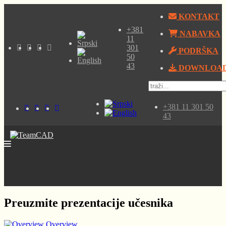
KONTAKT
+381
NABAVKA
11
301
PODRŠKA
50
43
DOWNLOA
+381 11 301 50
43
Preuzmite prezentacije učesnika
Overview