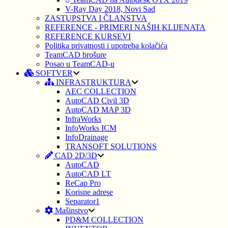
V-Ray Day 2018, Novi Sad
ZASTUPSTVA I ČLANSTVA
REFERENCE - PRIMERI NAŠIH KLIJENATA
REFERENCE KURSEVI
Politika privatnosti i upotreba kolačića
TeamCAD brošure
Posao u TeamCAD-u
SOFTVER
INFRASTRUKTURA
AEC COLLECTION
AutoCAD Civil 3D
AutoCAD MAP 3D
InfraWorks
InfoWorks ICM
InfoDrainage
TRANSOFT SOLUTIONS
CAD 2D/3D
AutoCAD
AutoCAD LT
ReCap Pro
Korisne adrese
Separator1
Mašinstvo
PD&M COLLECTION