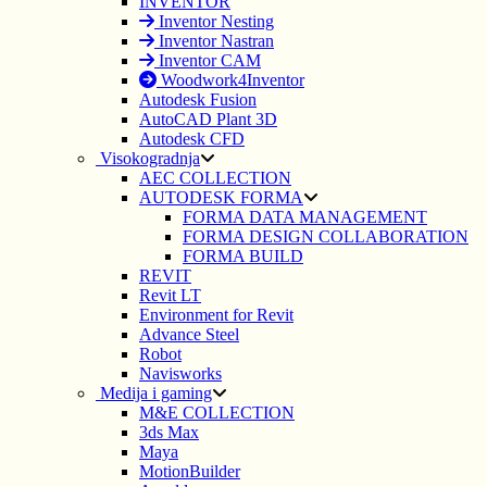
INVENTOR
Inventor Nesting
Inventor Nastran
Inventor CAM
Woodwork4Inventor
Autodesk Fusion
AutoCAD Plant 3D
Autodesk CFD
Visokogradnja
AEC COLLECTION
AUTODESK FORMA
FORMA DATA MANAGEMENT
FORMA DESIGN COLLABORATION
FORMA BUILD
REVIT
Revit LT
Environment for Revit
Advance Steel
Robot
Navisworks
Medija i gaming
M&E COLLECTION
3ds Max
Maya
MotionBuilder