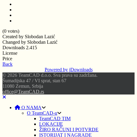
(0 votes)
Created by
Slobodan Lazić
Changed by
Slobodan Lazić
Downloads
2.415
License
Price
Back
Powered by jDownloads
© 2026 TeamCAD d.o.o. Sva prava su zadržana.
Šumadijska 47 / VI sprat, stan 67
11080 Zemun, Srbija
office@TeamCAD.rs
O NAMA
O TeamCAD-u
TeamCAD TIM
LOKACIJE
ŽIRO RAČUNI I POTVRDE
ISTORIJAT I NAGRADE