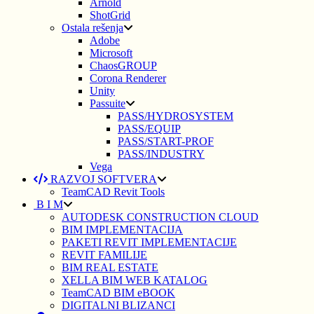
Arnold
ShotGrid
Ostala rešenja
Adobe
Microsoft
ChaosGROUP
Corona Renderer
Unity
Passuite
PASS/HYDROSYSTEM
PASS/EQUIP
PASS/START-PROF
PASS/INDUSTRY
Vega
RAZVOJ SOFTVERA
TeamCAD Revit Tools
B I M
AUTODESK CONSTRUCTION CLOUD
BIM IMPLEMENTACIJA
PAKETI REVIT IMPLEMENTACIJE
REVIT FAMILIJE
BIM REAL ESTATE
XELLA BIM WEB KATALOG
TeamCAD BIM eBOOK
DIGITALNI BLIZANCI