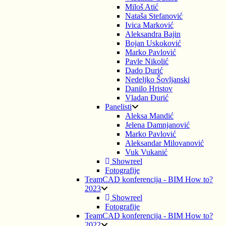
Miloš Atić
Nataša Stefanović
Ivica Marković
Aleksandra Bajin
Bojan Uskoković
Marko Pavlović
Pavle Nikolić
Dado Durić
Nedeljko Šovljanski
Danilo Hristov
Vladan Đurić
Panelisti
Aleksa Mandić
Jelena Damnjanović
Marko Pavlović
Aleksandar Milovanović
Vuk Vukanić
Showreel
Fotografije
TeamCAD konferencija - BIM How to?
2023
Showreel
Fotografije
TeamCAD konferencija - BIM How to?
2022