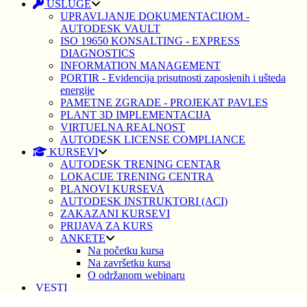
USLUGE
UPRAVLJANJE DOKUMENTACIJOM -
AUTODESK VAULT
ISO 19650 KONSALTING - EXPRESS
DIAGNOSTICS
INFORMATION MANAGEMENT
PORTIR - Evidencija prisutnosti zaposlenih i ušteda
energije
PAMETNE ZGRADE - PROJEKAT PAVLES
PLANT 3D IMPLEMENTACIJA
VIRTUELNA REALNOST
AUTODESK LICENSE COMPLIANCE
KURSEVI
AUTODESK TRENING CENTAR
LOKACIJE TRENING CENTRA
PLANOVI KURSEVA
AUTODESK INSTRUKTORI (ACI)
ZAKAZANI KURSEVI
PRIJAVA ZA KURS
ANKETE
Na početku kursa
Na završetku kursa
O održanom webinaru
VESTI