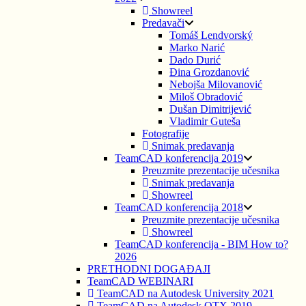
Showreel
Predavači
Tomáš Lendvorský
Marko Narić
Dado Durić
Đina Grozdanović
Nebojša Milovanović
Miloš Obradović
Dušan Dimitrijević
Vladimir Guteša
Fotografije
Snimak predavanja
TeamCAD konferencija 2019
Preuzmite prezentacije učesnika
Snimak predavanja
Showreel
TeamCAD konferencija 2018
Preuzmite prezentacije učesnika
Showreel
TeamCAD konferencija - BIM How to?
2026
PRETHODNI DOGAĐAJI
TeamCAD WEBINARI
TeamCAD na Autodesk University 2021
TeamCAD na Autodesk OTX 2019