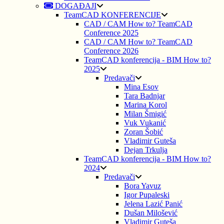
DOGAĐAJI
TeamCAD KONFERENCIJE
CAD / CAM How to? TeamCAD
Conference 2025
CAD / CAM How to? TeamCAD
Conference 2026
TeamCAD konferencija - BIM How to?
2025
Predavači
Mina Esov
Tara Badnjar
Marina Korol
Milan Šmigić
Vuk Vukanić
Zoran Šobić
Vladimir Guteša
Dejan Trkulja
TeamCAD konferencija - BIM How to?
2024
Predavači
Bora Yavuz
Igor Pupaleski
Jelena Lazić Panić
Dušan Milošević
Vladimir Guteša