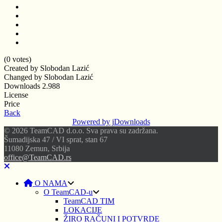
(0 votes)
Created by
Slobodan Lazić
Changed by
Slobodan Lazić
Downloads
2.988
License
Price
Back
Powered by jDownloads
© 2026 TeamCAD d.o.o. Sva prava su zadržana.
Šumadijska 47 / VI sprat, stan 67
11080 Zemun, Srbija
office@TeamCAD.rs
O NAMA
O TeamCAD-u
TeamCAD TIM
LOKACIJE
ŽIRO RAČUNI I POTVRDE