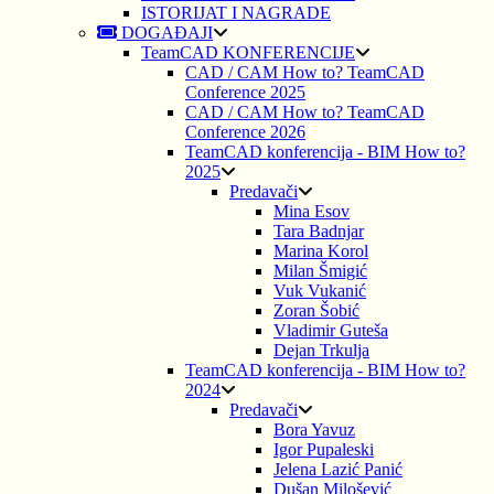
ISTORIJAT I NAGRADE
DOGAĐAJI
TeamCAD KONFERENCIJE
CAD / CAM How to? TeamCAD
Conference 2025
CAD / CAM How to? TeamCAD
Conference 2026
TeamCAD konferencija - BIM How to?
2025
Predavači
Mina Esov
Tara Badnjar
Marina Korol
Milan Šmigić
Vuk Vukanić
Zoran Šobić
Vladimir Guteša
Dejan Trkulja
TeamCAD konferencija - BIM How to?
2024
Predavači
Bora Yavuz
Igor Pupaleski
Jelena Lazić Panić
Dušan Milošević