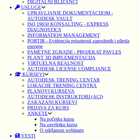
DIGITALNI BLIZANCI
USLUGE
UPRAVLJANJE DOKUMENTACIJOM -
AUTODESK VAULT
ISO 19650 KONSALTING - EXPRESS
DIAGNOSTICS
INFORMATION MANAGEMENT
PORTIR - Evidencija prisutnosti zaposlenih i ušteda
energije
PAMETNE ZGRADE - PROJEKAT PAVLES
PLANT 3D IMPLEMENTACIJA
VIRTUELNA REALNOST
AUTODESK LICENSE COMPLIANCE
KURSEVI
AUTODESK TRENING CENTAR
LOKACIJE TRENING CENTRA
PLANOVI KURSEVA
AUTODESK INSTRUKTORI (ACI)
ZAKAZANI KURSEVI
PRIJAVA ZA KURS
ANKETE
Na početku kursa
Na završetku kursa
O održanom webinaru
VESTI