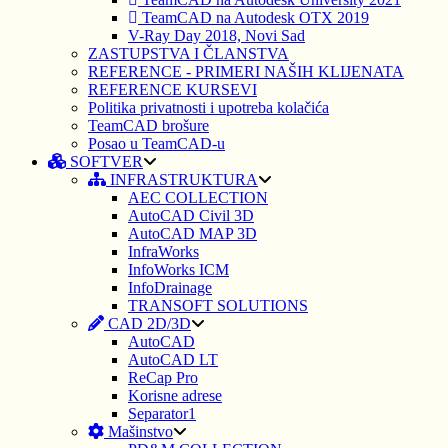
TeamCAD na Autodesk OTX 2019
V-Ray Day 2018, Novi Sad
ZASTUPSTVA I ČLANSTVA
REFERENCE - PRIMERI NAŠIH KLIJENATA
REFERENCE KURSEVI
Politika privatnosti i upotreba kolačića
TeamCAD brošure
Posao u TeamCAD-u
SOFTVER
INFRASTRUKTURA
AEC COLLECTION
AutoCAD Civil 3D
AutoCAD MAP 3D
InfraWorks
InfoWorks ICM
InfoDrainage
TRANSOFT SOLUTIONS
CAD 2D/3D
AutoCAD
AutoCAD LT
ReCap Pro
Korisne adrese
Separator1
Mašinstvo