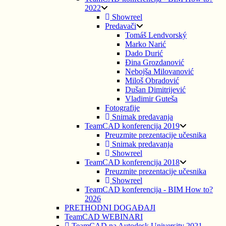
2022
Showreel
Predavači
Tomáš Lendvorský
Marko Narić
Dado Durić
Đina Grozdanović
Nebojša Milovanović
Miloš Obradović
Dušan Dimitrijević
Vladimir Guteša
Fotografije
Snimak predavanja
TeamCAD konferencija 2019
Preuzmite prezentacije učesnika
Snimak predavanja
Showreel
TeamCAD konferencija 2018
Preuzmite prezentacije učesnika
Showreel
TeamCAD konferencija - BIM How to?
2026
PRETHODNI DOGAĐAJI
TeamCAD WEBINARI
TeamCAD na Autodesk University 2021