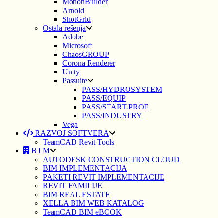
MotionBuilder
Arnold
ShotGrid
Ostala rešenja
Adobe
Microsoft
ChaosGROUP
Corona Renderer
Unity
Passuite
PASS/HYDROSYSTEM
PASS/EQUIP
PASS/START-PROF
PASS/INDUSTRY
Vega
RAZVOJ SOFTVERA
TeamCAD Revit Tools
B I M
AUTODESK CONSTRUCTION CLOUD
BIM IMPLEMENTACIJA
PAKETI REVIT IMPLEMENTACIJE
REVIT FAMILIJE
BIM REAL ESTATE
XELLA BIM WEB KATALOG
TeamCAD BIM eBOOK