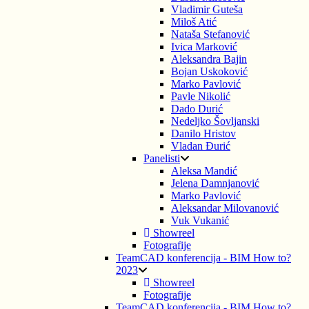
Vladimir Guteša
Miloš Atić
Nataša Stefanović
Ivica Marković
Aleksandra Bajin
Bojan Uskoković
Marko Pavlović
Pavle Nikolić
Dado Durić
Nedeljko Šovljanski
Danilo Hristov
Vladan Đurić
Panelisti
Aleksa Mandić
Jelena Damnjanović
Marko Pavlović
Aleksandar Milovanović
Vuk Vukanić
Showreel
Fotografije
TeamCAD konferencija - BIM How to?
2023
Showreel
Fotografije
TeamCAD konferencija - BIM How to?