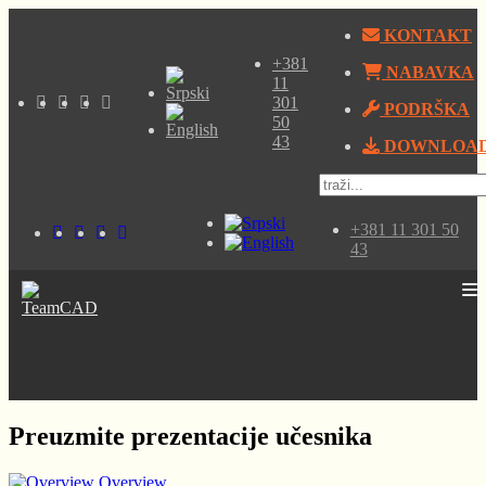
KONTAKT
+381
NABAVKA
11
301
PODRŠKA
50
43
DOWNLOA
+381 11 301 50
43
Preuzmite prezentacije učesnika
Overview