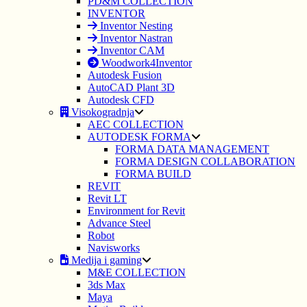
PD&M COLLECTION
INVENTOR
Inventor Nesting
Inventor Nastran
Inventor CAM
Woodwork4Inventor
Autodesk Fusion
AutoCAD Plant 3D
Autodesk CFD
Visokogradnja
AEC COLLECTION
AUTODESK FORMA
FORMA DATA MANAGEMENT
FORMA DESIGN COLLABORATION
FORMA BUILD
REVIT
Revit LT
Environment for Revit
Advance Steel
Robot
Navisworks
Medija i gaming
M&E COLLECTION
3ds Max
Maya