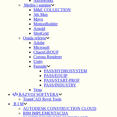
Navisworks
Medija i gaming
M&E COLLECTION
3ds Max
Maya
MotionBuilder
Arnold
ShotGrid
Ostala rešenja
Adobe
Microsoft
ChaosGROUP
Corona Renderer
Unity
Passuite
PASS/HYDROSYSTEM
PASS/EQUIP
PASS/START-PROF
PASS/INDUSTRY
Vega
RAZVOJ SOFTVERA
TeamCAD Revit Tools
B I M
AUTODESK CONSTRUCTION CLOUD
BIM IMPLEMENTACIJA