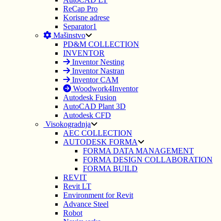
ReCap Pro
Korisne adrese
Separator1
Mašinstvo
PD&M COLLECTION
INVENTOR
Inventor Nesting
Inventor Nastran
Inventor CAM
Woodwork4Inventor
Autodesk Fusion
AutoCAD Plant 3D
Autodesk CFD
Visokogradnja
AEC COLLECTION
AUTODESK FORMA
FORMA DATA MANAGEMENT
FORMA DESIGN COLLABORATION
FORMA BUILD
REVIT
Revit LT
Environment for Revit
Advance Steel
Robot