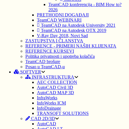
TeamCAD konferencija - BIM How to?
2026
PRETHODNI DOGAĐAJI
TeamCAD WEBINARI
TeamCAD na Autodesk University 2021
TeamCAD na Autodesk OTX 2019
V-Ray Day 2018, Novi Sad
ZASTUPSTVA I ČLANSTVA
REFERENCE - PRIMERI NAŠIH KLIJENATA
REFERENCE KURSEVI
Politika privatnosti i upotreba kolačića
TeamCAD brošure
Posao u TeamCAD-u
SOFTVER
INFRASTRUKTURA
AEC COLLECTION
AutoCAD Civil 3D
AutoCAD MAP 3D
InfraWorks
InfoWorks ICM
InfoDrainage
TRANSOFT SOLUTIONS
CAD 2D/3D
AutoCAD
AutoCAD LT