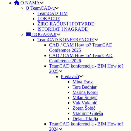
O NAMA
O TeamCAD-u
TeamCAD TIM
LOKACIJE
ŽIRO RAČUNI I POTVRDE
ISTORIJAT I NAGRADE
DOGAĐAJI
TeamCAD KONFERENCIJE
CAD / CAM How to? TeamCAD
Conference 2025
CAD / CAM How to? TeamCAD
Conference 2026
TeamCAD konferencija - BIM How to?
2025
Predavači
Mina Esov
Tara Badnjar
Marina Korol
Milan Šmigić
Vuk Vukanić
Zoran Šobić
Vladimir Guteša
Dejan Trkulja
TeamCAD konferencija - BIM How to?
2024