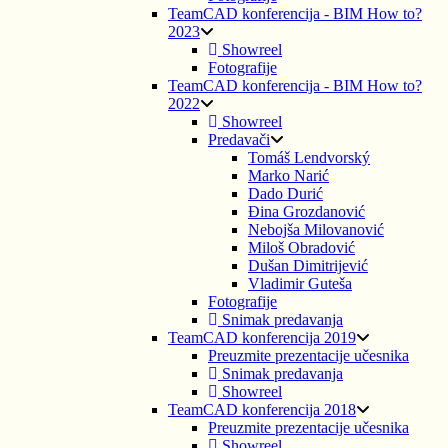
TeamCAD konferencija - BIM How to?
2023
Showreel
Fotografije
TeamCAD konferencija - BIM How to?
2022
Showreel
Predavači
Tomáš Lendvorský
Marko Narić
Dado Durić
Đina Grozdanović
Nebojša Milovanović
Miloš Obradović
Dušan Dimitrijević
Vladimir Guteša
Fotografije
Snimak predavanja
TeamCAD konferencija 2019
Preuzmite prezentacije učesnika
Snimak predavanja
Showreel
TeamCAD konferencija 2018
Preuzmite prezentacije učesnika
Showreel