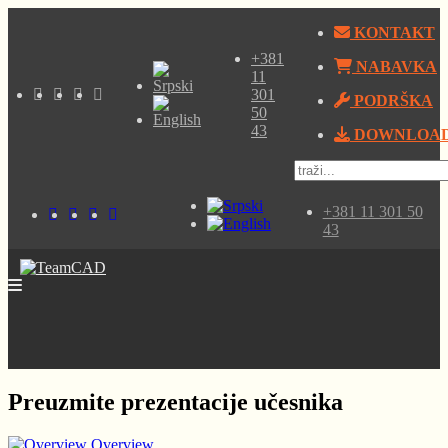
KONTAKT
+381
NABAVKA
11
301
PODRŠKA
50
43
DOWNLOA
+381 11 301 50
43
Preuzmite prezentacije učesnika
Overview