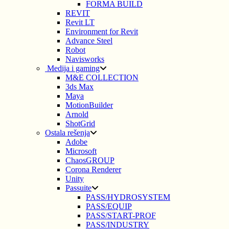
FORMA BUILD
REVIT
Revit LT
Environment for Revit
Advance Steel
Robot
Navisworks
Medija i gaming
M&E COLLECTION
3ds Max
Maya
MotionBuilder
Arnold
ShotGrid
Ostala rešenja
Adobe
Microsoft
ChaosGROUP
Corona Renderer
Unity
Passuite
PASS/HYDROSYSTEM
PASS/EQUIP
PASS/START-PROF
PASS/INDUSTRY