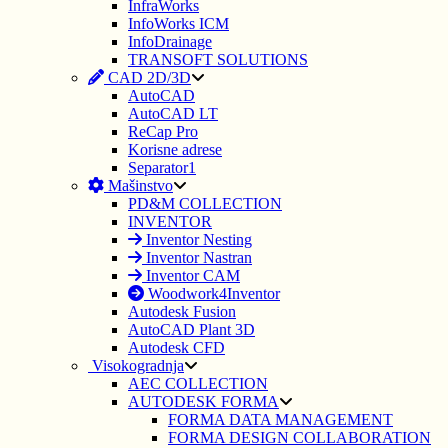
InfraWorks
InfoWorks ICM
InfoDrainage
TRANSOFT SOLUTIONS
CAD 2D/3D
AutoCAD
AutoCAD LT
ReCap Pro
Korisne adrese
Separator1
Mašinstvo
PD&M COLLECTION
INVENTOR
Inventor Nesting
Inventor Nastran
Inventor CAM
Woodwork4Inventor
Autodesk Fusion
AutoCAD Plant 3D
Autodesk CFD
Visokogradnja
AEC COLLECTION
AUTODESK FORMA
FORMA DATA MANAGEMENT
FORMA DESIGN COLLABORATION