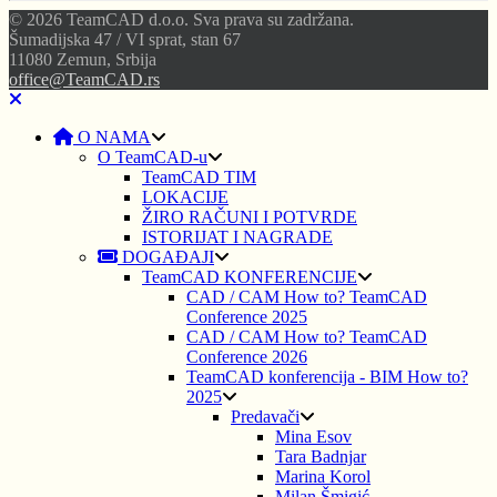
© 2026 TeamCAD d.o.o. Sva prava su zadržana.
Šumadijska 47 / VI sprat, stan 67
11080 Zemun, Srbija
office@TeamCAD.rs
O NAMA
O TeamCAD-u
TeamCAD TIM
LOKACIJE
ŽIRO RAČUNI I POTVRDE
ISTORIJAT I NAGRADE
DOGAĐAJI
TeamCAD KONFERENCIJE
CAD / CAM How to? TeamCAD
Conference 2025
CAD / CAM How to? TeamCAD
Conference 2026
TeamCAD konferencija - BIM How to?
2025
Predavači
Mina Esov
Tara Badnjar
Marina Korol
Milan Šmigić