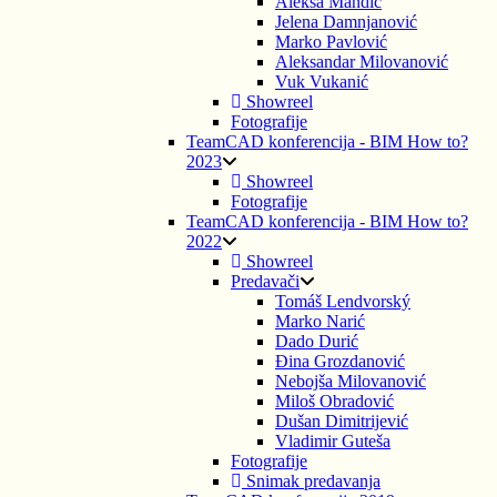
Aleksa Mandić
Jelena Damnjanović
Marko Pavlović
Aleksandar Milovanović
Vuk Vukanić
Showreel
Fotografije
TeamCAD konferencija - BIM How to?
2023
Showreel
Fotografije
TeamCAD konferencija - BIM How to?
2022
Showreel
Predavači
Tomáš Lendvorský
Marko Narić
Dado Durić
Đina Grozdanović
Nebojša Milovanović
Miloš Obradović
Dušan Dimitrijević
Vladimir Guteša
Fotografije
Snimak predavanja