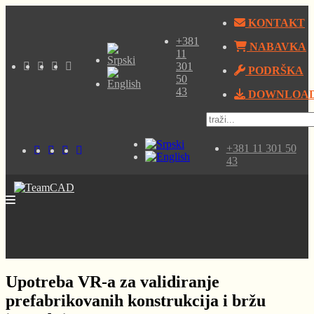
KONTAKT
+381
NABAVKA
11
301
PODRŠKA
50
43
DOWNLOA
+381 11 301 50
43
Upotreba VR-a za validiranje
prefabrikovanih konstrukcija i bržu