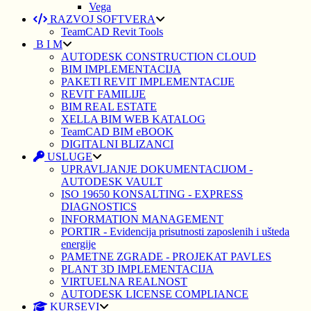
Vega
RAZVOJ SOFTVERA
TeamCAD Revit Tools
B I M
AUTODESK CONSTRUCTION CLOUD
BIM IMPLEMENTACIJA
PAKETI REVIT IMPLEMENTACIJE
REVIT FAMILIJE
BIM REAL ESTATE
XELLA BIM WEB KATALOG
TeamCAD BIM eBOOK
DIGITALNI BLIZANCI
USLUGE
UPRAVLJANJE DOKUMENTACIJOM -
AUTODESK VAULT
ISO 19650 KONSALTING - EXPRESS
DIAGNOSTICS
INFORMATION MANAGEMENT
PORTIR - Evidencija prisutnosti zaposlenih i ušteda
energije
PAMETNE ZGRADE - PROJEKAT PAVLES
PLANT 3D IMPLEMENTACIJA
VIRTUELNA REALNOST
AUTODESK LICENSE COMPLIANCE
KURSEVI