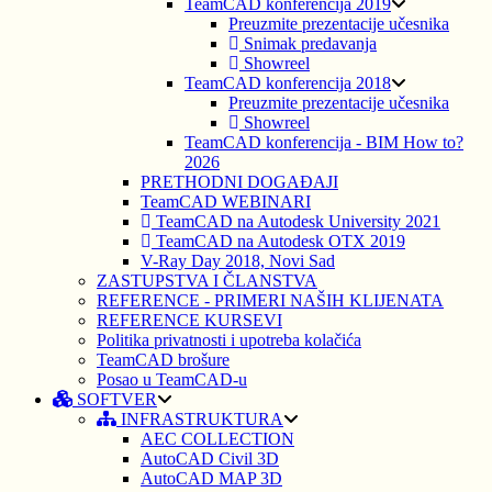
TeamCAD konferencija 2019
Preuzmite prezentacije učesnika
Snimak predavanja
Showreel
TeamCAD konferencija 2018
Preuzmite prezentacije učesnika
Showreel
TeamCAD konferencija - BIM How to?
2026
PRETHODNI DOGAĐAJI
TeamCAD WEBINARI
TeamCAD na Autodesk University 2021
TeamCAD na Autodesk OTX 2019
V-Ray Day 2018, Novi Sad
ZASTUPSTVA I ČLANSTVA
REFERENCE - PRIMERI NAŠIH KLIJENATA
REFERENCE KURSEVI
Politika privatnosti i upotreba kolačića
TeamCAD brošure
Posao u TeamCAD-u
SOFTVER
INFRASTRUKTURA
AEC COLLECTION
AutoCAD Civil 3D
AutoCAD MAP 3D