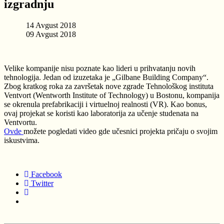
izgradnju
14 Avgust 2018
09 Avgust 2018
Velike kompanije nisu poznate kao lideri u prihvatanju novih
tehnologija. Jedan od izuzetaka je „Gilbane Building Company“.
Zbog kratkog roka za završetak nove zgrade Tehnološkog instituta
Ventvort (Wentworth Institute of Technology) u Bostonu, kompanija
se okrenula prefabrikaciji i virtuelnoj realnosti (VR). Kao bonus,
ovaj projekat se koristi kao laboratorija za učenje studenata na
Ventvortu.
Ovde
možete pogledati video gde učesnici projekta pričaju o svojim
iskustvima.
Facebook
Twitter