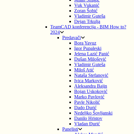
Vuk Vukanić
Zoran Šobić
Vladimir Guteša
Dejan Trkulja
TeamCAD konferencija - BIM How to?
2024
Predavači
Bora Yavuz
Igor Pupaleski
Jelena Lazić Panić
Dušan Milošević
Vladimir Guteša
Miloš Atić
Nataša Stefanović
Ivica Marković
Aleksandra Bajin
Bojan Uskoković
Marko Pavlović
Pavle Nikolić
Dado Durić
Nedeljko Šovljanski
Danilo Hristov
Vladan Đurić
Panelisti