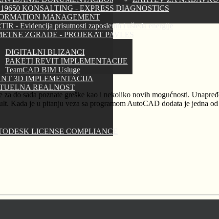
 19650 KONSALTING - EXPRESS DIAGNOSTICS
FORMATION MANAGEMENT
IR - Evidencija prisutnosti zaposlenih i ušteda energije
ETNE ZGRADE - PROJEKAT PAVLES
DIGITALNI BLIZANCI
PAKETI REVIT IMPLEMENTACIJE
TeamCAD BIM Usluge
NT 3D IMPLEMENTACIJA
RTUELNA REALNOST
je za do sada poznate greške kao i nekoliko novih mogućnosti. Unapre
ult. Kada je u pitanju veza sa programom AutoCAD dodata je jedna od
TODESK LICENSE COMPLIANCE