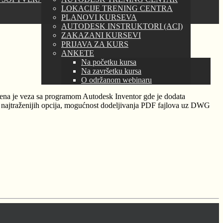
LOKACIJE TRENING CENTRA
PLANOVI KURSEVA
AUTODESK INSTRUKTORI (ACI)
ZAKAZANI KURSEVI
PRIJAVA ZA KURS
ANKETE
Na početku kursa
Na završetku kursa
O održanom webinaru
đena je veza sa programom Autodesk Inventor gde je dodata
 najtraženijih opcija, mogućnost dodeljivanja PDF fajlova uz DWG