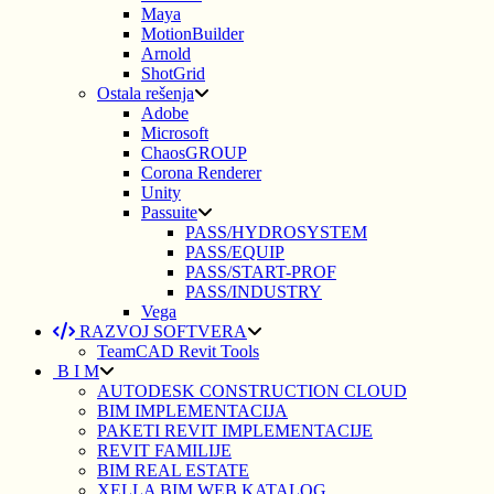
Maya
MotionBuilder
Arnold
ShotGrid
Ostala rešenja
Adobe
Microsoft
ChaosGROUP
Corona Renderer
Unity
Passuite
PASS/HYDROSYSTEM
PASS/EQUIP
PASS/START-PROF
PASS/INDUSTRY
Vega
RAZVOJ SOFTVERA
TeamCAD Revit Tools
B I M
AUTODESK CONSTRUCTION CLOUD
BIM IMPLEMENTACIJA
PAKETI REVIT IMPLEMENTACIJE
REVIT FAMILIJE
BIM REAL ESTATE
XELLA BIM WEB KATALOG