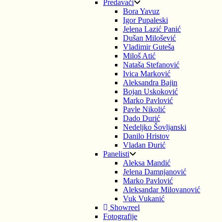
Predavači
Bora Yavuz
Igor Pupaleski
Jelena Lazić Panić
Dušan Milošević
Vladimir Guteša
Miloš Atić
Nataša Stefanović
Ivica Marković
Aleksandra Bajin
Bojan Uskoković
Marko Pavlović
Pavle Nikolić
Dado Durić
Nedeljko Šovljanski
Danilo Hristov
Vladan Đurić
Panelisti
Aleksa Mandić
Jelena Damnjanović
Marko Pavlović
Aleksandar Milovanović
Vuk Vukanić
Showreel
Fotografije