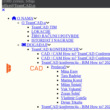
11080 Zemun, Srbija
office@TeamCAD.rs
O NAMA
O TeamCAD-u
TeamCAD TIM
LOKACIJE
ŽIRO RAČUNI I POTVRDE
ISTORIJAT I NAGRADE
DOGAĐAJI
TeamCAD KONFERENCIJE
CAD / CAM How to? TeamCAD Conferen
CAD / CAM How to? TeamCAD Conferen
TeamCAD konferencija - BIM How to? 20
Predavači
Mina Esov
Tara Badnjar
Marina Korol
Milan Šmigić
Vuk Vukanić
Zoran Šobić
Vladimir Guteša
Dejan Trkulja
TeamCAD konferencija - BIM How to? 20