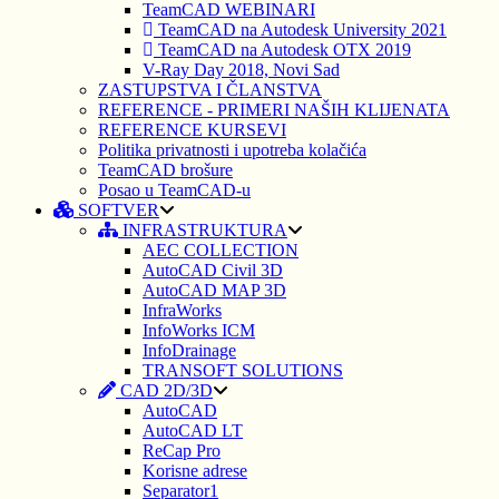
TeamCAD WEBINARI
TeamCAD na Autodesk University 2021
TeamCAD na Autodesk OTX 2019
V-Ray Day 2018, Novi Sad
ZASTUPSTVA I ČLANSTVA
REFERENCE - PRIMERI NAŠIH KLIJENATA
REFERENCE KURSEVI
Politika privatnosti i upotreba kolačića
TeamCAD brošure
Posao u TeamCAD-u
SOFTVER
INFRASTRUKTURA
AEC COLLECTION
AutoCAD Civil 3D
AutoCAD MAP 3D
InfraWorks
InfoWorks ICM
InfoDrainage
TRANSOFT SOLUTIONS
CAD 2D/3D
AutoCAD
AutoCAD LT
ReCap Pro
Korisne adrese
Separator1