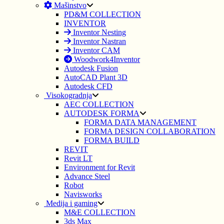
Mašinstvo
PD&M COLLECTION
INVENTOR
Inventor Nesting
Inventor Nastran
Inventor CAM
Woodwork4Inventor
Autodesk Fusion
AutoCAD Plant 3D
Autodesk CFD
Visokogradnja
AEC COLLECTION
AUTODESK FORMA
FORMA DATA MANAGEMENT
FORMA DESIGN COLLABORATION
FORMA BUILD
REVIT
Revit LT
Environment for Revit
Advance Steel
Robot
Navisworks
Medija i gaming
M&E COLLECTION
3ds Max