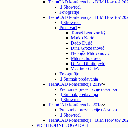
TeamCAD konferencija - BIM How to? 20
Showreel
Fotografije
TeamCAD konferencija - BIM How to? 20
Showreel
Predavači
Tomáš Lendvorský
Marko Narić
Dado Durić
Đina Grozdanović
Nebojša Milovanović
Miloš Obradović
Dušan Dimitrijević
Vladimir Guteša
Fotografije
Snimak predavanja
TeamCAD konferencija 2019
Preuzmite prezentacije učesnika
Snimak predavanja
Showreel
TeamCAD konferencija 2018
Preuzmite prezentacije učesnika
Showreel
TeamCAD konferencija - BIM How to? 20
PRETHODNI DOGAĐAJI